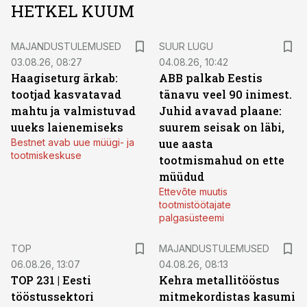
HETKEL KUUM
MAJANDUSTULEMUSED
SUUR LUGU
03.08.26, 08:27
04.08.26, 10:42
Haagiseturg ärkab:
ABB palkab Eestis
tootjad kasvatavad
tänavu veel 90 inimest.
mahtu ja valmistuvad
Juhid avavad plaane:
uueks laienemiseks
suurem seisak on läbi,
Bestnet avab uue müügi- ja
uue aasta
tootmiskeskuse
tootmismahud on ette
müüdud
Ettevõte muutis
tootmistöötajate
palgasüsteemi
TOP
MAJANDUSTULEMUSED
06.08.26, 13:07
04.08.26, 08:13
TOP 231 | Eesti
Kehra metallitööstus
tööstussektori
mitmekordistas kasumi