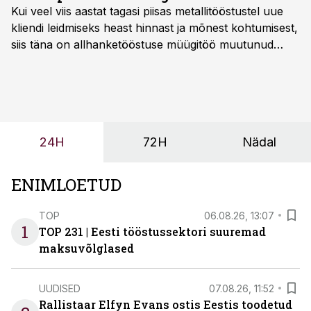
Kui veel viis aastat tagasi piisas metallitööstustel uue
kliendi leidmiseks heast hinnast ja mõnest kohtumisest,
siis täna on allhanketööstuse müügitöö muutunud
märksa pikemaks ja süsteemsemaks. Konkurents on
kasvanud, kliendid kaaluvad otsuseid põhjalikumalt
ning partnerit ei valita enam ainult tootmisvõimekuse
või hinnakirja järgi.
24H
72H
Nädal
ENIMLOETUD
TOP
06.08.26, 13:07
1
TOP 231 | Eesti tööstussektori suuremad
maksuvõlglased
UUDISED
07.08.26, 11:52
Rallistaar Elfyn Evans ostis Eestis toodetud