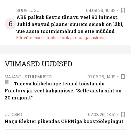
SUUR LUGU
04.08.26, 10:42
ABB palkab Eestis tänavu veel 90 inimest.
6
Juhid avavad plaane: suurem seisak on läbi,
uue aasta tootmismahud on ette müüdud
Ettevõte muutis tootmistöötajate palgasüsteemi
VIIMASED UUDISED
MAJANDUSTULEMUSED
07.08.26, 14:19
Tugeva käibehüppe teinud tööstusidu
Fractory jäi veel kahjumisse. “Selle aasta siht on
20 miljonit”
UUDISED
07.08.26, 13:51
Harju Elekter pikendas CERNiga koostöölepingut