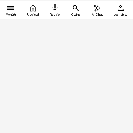
Menüü
Uudised
Raadio
Otsing
AI Chat
Logi sisse
Vana-Lõuna 39/1, 19094 Tallinn
(+372) 667 0111
toostusuudised@toostusuudised.ee
Telli
Reklaam
Firmast
Sisu kasutamisõigused
Ajakirjaniku
eetikakoodeks
Üldtingimused
Privaatsustingimused
Küpsiste poliitika
KKK
Eesti Meediaettevõtete
Eelistuste haldamine