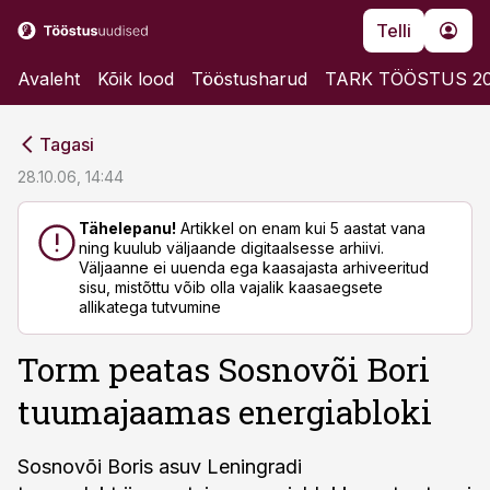
Telli
Avaleht
Kõik lood
Tööstusharud
TARK TÖÖSTUS 2
cebook
cebook
Tagasi
Twitter)
Twitter)
28.10.06, 14:44
kedIn
kedIn
Tähelepanu!
Artikkel on enam kui 5 aastat vana
ning kuulub väljaande digitaalsesse arhiivi.
ail
ail
Väljaanne ei uuenda ega kaasajasta arhiveeritud
sisu, mistõttu võib olla vajalik kaasaegsete
k
k
allikatega tutvumine
Torm peatas Sosnovõi Bori
tuumajaamas energiabloki
Sosnovõi Boris asuv Leningradi