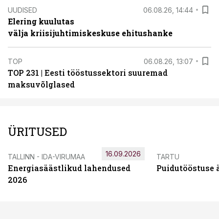
UUDISED
06.08.26, 14:44
Elering kuulutas
välja kriisijuhtimiskeskuse ehitushanke
TOP
06.08.26, 13:07
TOP 231 | Eesti tööstussektori suuremad
maksuvõlglased
ÜRITUSED
16.09.2026
TALLINN - IDA-VIRUMAA
TARTU
Energiasäästlikud lahendused
Puidutööstuse 
2026