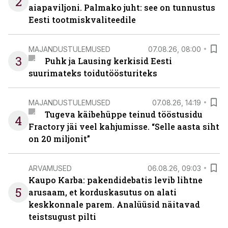
2
aiapaviljoni. Palmako juht: see on tunnustus
Eesti tootmiskvaliteedile
MAJANDUSTULEMUSED
07.08.26, 08:00
3
Puhk ja Lausing kerkisid Eesti
suurimateks toidutöösturiteks
MAJANDUSTULEMUSED
07.08.26, 14:19
Tugeva käibehüppe teinud tööstusidu
4
Fractory jäi veel kahjumisse. “Selle aasta siht
on 20 miljonit”
ARVAMUSED
06.08.26, 09:03
Kaupo Karba: pakendidebatis levib lihtne
5
arusaam, et korduskasutus on alati
keskkonnale parem. Analüüsid näitavad
teistsugust pilti