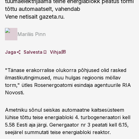
tuumaelektrijaama teine energiablokk peatus tormi
tõttu automaatselt, vahendab
Vene netisait gazeta.ru.
Mariliis Pinn
Jaga
Salvesta
Vihja
"Tänase erakorralise olukorra põhjused olid rasked
ilmastikutingimused, muu hulgas regioonis möllav
torm," ütles Rosenergoatomi esindaja agentuurile RIA
Novosti.
Ametniku sõnul seiskas automaatne kaitsesüsteem
lühise tõttu teise energiabloki 4. turbogeneraatori kell
5.58 Eesti aja järgi. Genergaator nr 3 peatati kell 6.15,
seejärel summutati teise energiabloki reaktor.