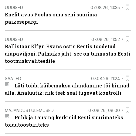
UUDISED
07.08.26, 13:35
Enefit avas Poolas oma seni suurima
päikesepargi
UUDISED
07.08.26, 11:52
Rallistaar Elfyn Evans ostis Eestis toodetud
aiapaviljoni. Palmako juht: see on tunnustus Eesti
tootmiskvaliteedile
SAATED
07.08.26, 11:24
Läti toidu käibemaksu alandamine tõi hinnad
alla. Analüütik: riik teeb seal tugevat kontrolli
MAJANDUSTULEMUSED
07.08.26, 08:00
Puhk ja Lausing kerkisid Eesti suurimateks
toidutöösturiteks