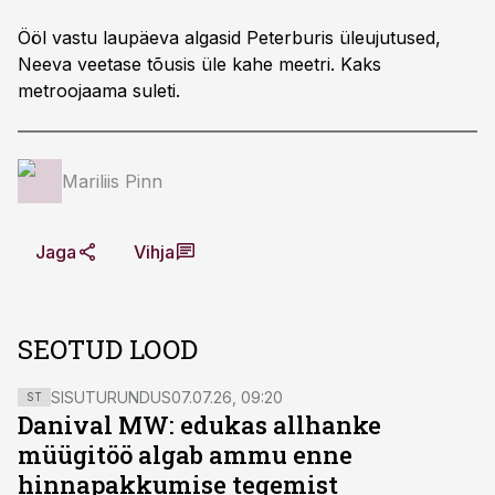
Ööl vastu laupäeva algasid Peterburis üleujutused,
Neeva veetase tõusis üle kahe meetri. Kaks
metroojaama suleti.
Mariliis Pinn
Jaga
Vihja
SEOTUD LOOD
SISUTURUNDUS
07.07.26, 09:20
ST
Danival MW: edukas allhanke
müügitöö algab ammu enne
hinnapakkumise tegemist