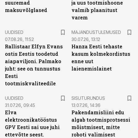
suuremad
ja uus tootmishoone
maksuvõlglased
valmib plaanitust
varem
UUDISED
MAJANDUSTULEMUSED
07.08.26, 11:52
30.07.26, 13:12
Rallistaar Elfyn Evans
Hanza Eesti tehaste
ostis Eestis toodetud
kasum kolmekordistus
aiapaviljoni. Palmako
enne uut
juht: see on tunnustus
laienemislainet
Eesti
tootmiskvaliteedile
ST
UUDISED
SISUTURUNDUS
31.07.26, 09:45
13.07.26, 14:36
Elva
Pakendamisliini edu
elektroonikatööstus
algab tootmisprotsessi
GPV Eesti sai uue juhi
mõistmisest, mitte
ettevõtte seest.
roboti valimisest