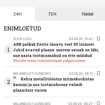
või hinnakirja järgi.
24H
72H
Nädal
ENIMLOETUD
SUUR LUGU
04.08.26, 10:42
ABB palkab Eestis tänavu veel 90 inimest.
1
Juhid avavad plaane: suurem seisak on läbi,
uue aasta tootmismahud on ette müüdud
Ettevõte muutis tootmistöötajate palgasüsteemi
MAJANDUSTULEMUSED
04.08.26, 08:13
Kehra metallitööstus mitmekordistas
2
kasumi ja uus tootmishoone valmib
plaanitust varem
MAJANDUSTULEMUSED
03.08.26, 08:27