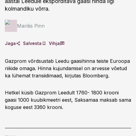
aastal Leedule eksporditava gaasi hinda ligi
kolmandiku võrra.
Mariliis Pinn
Jaga
Salvesta
Vihja
Gazprom võrdsustab Leedu gaasihinna teiste Euroopa
riikide omaga. Hinna kujundamisel on arvesse võetud
ka lühemat transiidimaad, kirjutas Bloomberg.
Hetkel küsib Gazprom Leedult 1760- 1800 krooni
gaasi 1000 kuubikmeetri eest, Saksamaa maksab sama
koguse eest 3360 krooni.