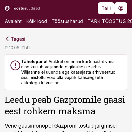
Telli
Avaleht
Kõik lood
Tööstusharud
TARK TÖÖSTUS 2
cebook
cebook
Tagasi
Twitter)
Twitter)
12.10.06, 11:42
kedIn
kedIn
Tähelepanu!
Artikkel on enam kui 5 aastat vana
ning kuulub väljaande digitaalsesse arhiivi.
ail
ail
Väljaanne ei uuenda ega kaasajasta arhiveeritud
sisu, mistõttu võib olla vajalik kaasaegsete
k
k
allikatega tutvumine
Leedu peab Gazpromile gaasi
eest rohkem maksma
Vene gaasimonopol Gazprom tõstab järgmisel