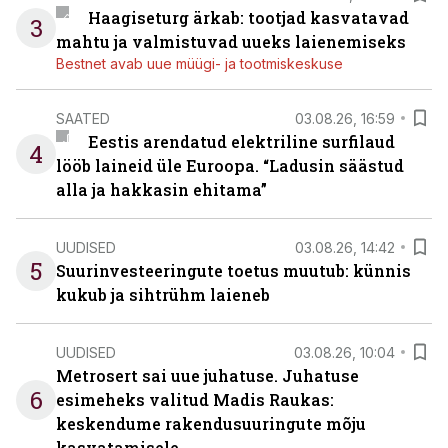
Haagiseturg ärkab: tootjad kasvatavad
3
mahtu ja valmistuvad uueks laienemiseks
Bestnet avab uue müügi- ja tootmiskeskuse
SAATED
03.08.26, 16:59
Eestis arendatud elektriline surfilaud
4
lööb laineid üle Euroopa. “Ladusin säästud
alla ja hakkasin ehitama”
UUDISED
03.08.26, 14:42
5
Suurinvesteeringute toetus muutub: künnis
kukub ja sihtrühm laieneb
UUDISED
03.08.26, 10:04
Metrosert sai uue juhatuse. Juhatuse
6
esimeheks valitud Madis Raukas:
keskendume rakendusuuringute mõju
kasvatamisele