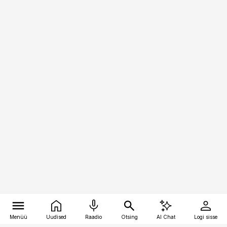
Menüü
Uudised
Raadio
Otsing
AI Chat
Logi sisse