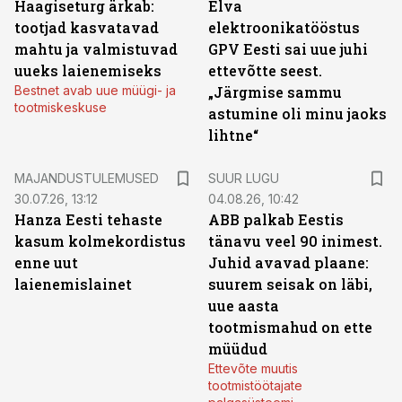
Haagiseturg ärkab:
Elva
tootjad kasvatavad
elektroonikatööstus
mahtu ja valmistuvad
GPV Eesti sai uue juhi
uueks laienemiseks
ettevõtte seest.
Bestnet avab uue müügi- ja
„Järgmise sammu
tootmiskeskuse
astumine oli minu jaoks
lihtne“
MAJANDUSTULEMUSED
SUUR LUGU
30.07.26, 13:12
04.08.26, 10:42
Hanza Eesti tehaste
ABB palkab Eestis
kasum kolmekordistus
tänavu veel 90 inimest.
enne uut
Juhid avavad plaane:
laienemislainet
suurem seisak on läbi,
uue aasta
tootmismahud on ette
müüdud
Ettevõte muutis
tootmistöötajate