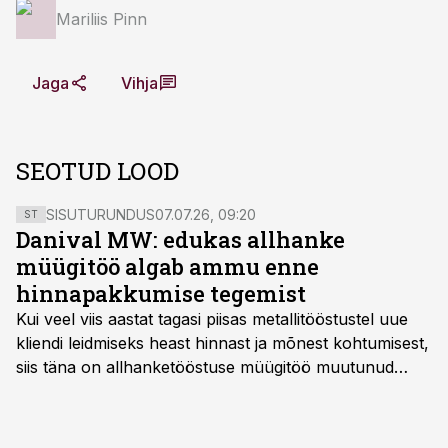
Mariliis Pinn
Jaga
Vihja
SEOTUD LOOD
SISUTURUNDUS
07.07.26, 09:20
ST
Danival MW: edukas allhanke
müügitöö algab ammu enne
hinnapakkumise tegemist
Kui veel viis aastat tagasi piisas metallitööstustel uue
kliendi leidmiseks heast hinnast ja mõnest kohtumisest,
siis täna on allhanketööstuse müügitöö muutunud
märksa pikemaks ja süsteemsemaks. Konkurents on
kasvanud, kliendid kaaluvad otsuseid põhjalikumalt
ning partnerit ei valita enam ainult tootmisvõimekuse