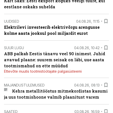
Kärt Saks: Eesti eksport koguks veelgi tuure, kui
eestlane oskaks suhelda
UUDISED
04.08.26, 11:15
Elektrilevi investeerib elektrivõrgu arengusse
kolme aasta jooksul pool miljardit eurot
SUUR LUGU
04.08.26, 10:42
ABB palkab Eestis tänavu veel 90 inimest. Juhid
avavad plaane: suurem seisak on läbi, uue aasta
tootmismahud on ette müüdud
Ettevõte muutis tootmistöötajate palgasüsteemi
MAJANDUSTULEMUSED
04.08.26, 08:13
Kehra metallitööstus mitmekordistas kasumi
ja uus tootmishoone valmib plaanitust varem
SAATED
03.08.26, 16:59