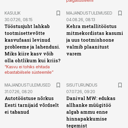
palgasüsteemi
KASULIK
MAJANDUSTULEMUSED
30.07.26, 08:15
04.08.26, 08:13
Tööstusjuht lahkab
Kehra metallitööstus
tootmisettevõtte
mitmekordistas kasumi
kasvufaasi levinud
ja uus tootmishoone
probleeme ja lahendusi.
valmib plaanitust
Miks kiire kasv võib
varem
olla ohtlikum kui kriis?
“Kasvu ei tohiks ehitada
ebastabiilsele süsteemile”
ST
MAJANDUSTULEMUSED
SISUTURUNDUS
31.07.26, 08:20
07.07.26, 09:20
Autotööstuse nõrkus
Danival MW: edukas
Eesti tarnijaid võrdselt
allhanke müügitöö
ei tabanud
algab ammu enne
hinnapakkumise
tegemist