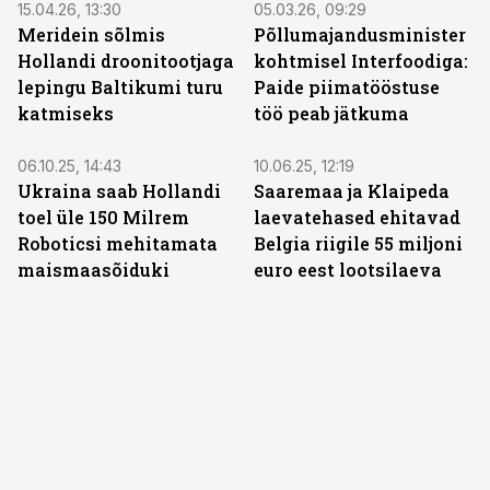
15.04.26, 13:30
05.03.26, 09:29
Meridein sõlmis
Põllumajandusminister
Hollandi droonitootjaga
kohtmisel Interfoodiga:
lepingu Baltikumi turu
Paide piimatööstuse
katmiseks
töö peab jätkuma
06.10.25, 14:43
10.06.25, 12:19
Ukraina saab Hollandi
Saaremaa ja Klaipeda
toel üle 150 Milrem
laevatehased ehitavad
Roboticsi mehitamata
Belgia riigile 55 miljoni
maismaasõiduki
euro eest lootsilaeva