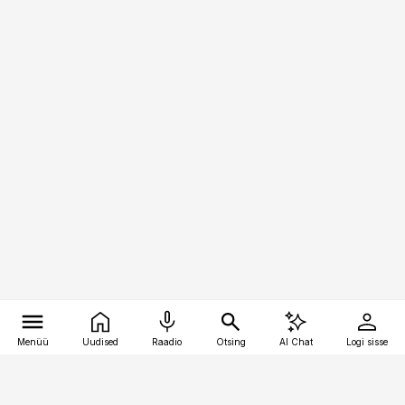
Menüü
Uudised
Raadio
Otsing
AI Chat
Logi sisse