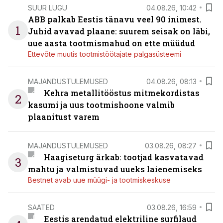
SUUR LUGU
04.08.26, 10:42
ABB palkab Eestis tänavu veel 90 inimest.
1
Juhid avavad plaane: suurem seisak on läbi,
uue aasta tootmismahud on ette müüdud
Ettevõte muutis tootmistöötajate palgasüsteemi
MAJANDUSTULEMUSED
04.08.26, 08:13
Kehra metallitööstus mitmekordistas
2
kasumi ja uus tootmishoone valmib
plaanitust varem
MAJANDUSTULEMUSED
03.08.26, 08:27
Haagiseturg ärkab: tootjad kasvatavad
3
mahtu ja valmistuvad uueks laienemiseks
Bestnet avab uue müügi- ja tootmiskeskuse
SAATED
03.08.26, 16:59
Eestis arendatud elektriline surfilaud