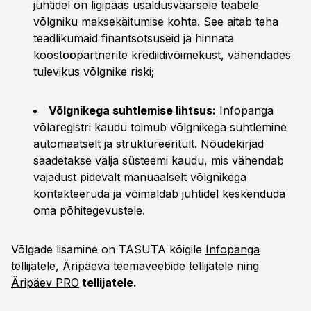
juhtidel on ligipääs usaldusväärsele teabele
võlgniku maksekäitumise kohta. See aitab teha
teadlikumaid finantsotsuseid ja hinnata
koostööpartnerite krediidivõimekust, vähendades
tulevikus võlgnike riski;
Võlgnikega suhtlemise lihtsus:
Infopanga
võlaregistri kaudu toimub võlgnikega suhtlemine
automaatselt ja struktureeritult. Nõudekirjad
saadetakse välja süsteemi kaudu, mis vähendab
vajadust pidevalt manuaalselt võlgnikega
kontakteeruda ja võimaldab juhtidel keskenduda
oma põhitegevustele.
Võlgade lisamine on TASUTA kõigile
Infopanga
tellijatele, Äripäeva teemaveebide tellijatele ning
Äripäev PRO
tellijatele.