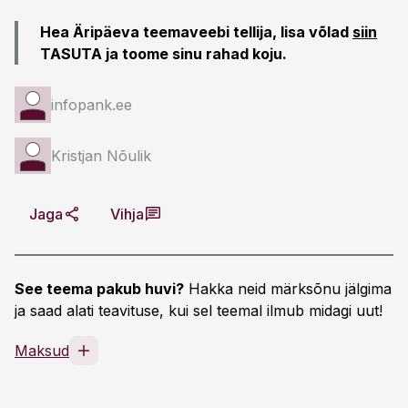
Hea Äripäeva teemaveebi tellija, lisa võlad
siin
TASUTA
ja toome sinu rahad koju.
infopank.ee
Kristjan Nõulik
Jaga
Vihja
See teema pakub huvi?
Hakka neid märksõnu jälgima
ja saad alati teavituse, kui sel teemal ilmub midagi uut!
Maksud