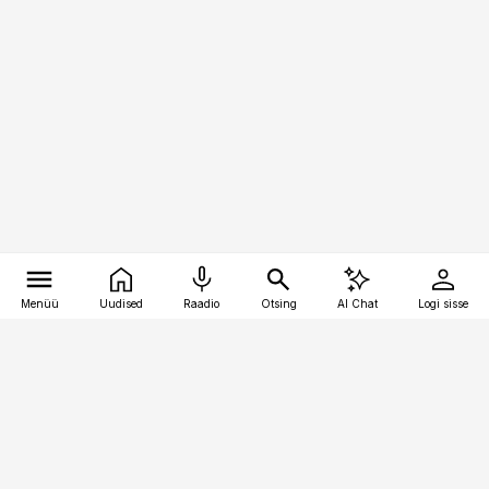
Menüü
Uudised
Raadio
Otsing
AI Chat
Logi sisse
Vana-Lõuna 39/1, 19094 Tallinn
(+372) 667 0111
toostusuudised@toostusuudised.ee