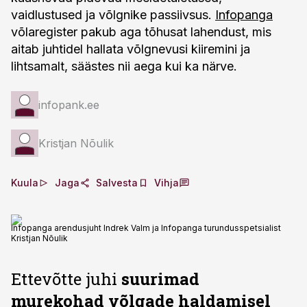
vaidlustused ja võlgnike passiivsus.
Infopanga
võlaregister pakub aga tõhusat lahendust, mis
aitab juhtidel hallata võlgnevusi kiiremini ja
lihtsamalt, säästes nii aega kui ka närve.
infopank.ee
Kristjan Nõulik
Kuula
Jaga
Salvesta
Vihja
Infopanga arendusjuht Indrek Valm ja Infopanga turundusspetsialist
Kristjan Nõulik
Ettevõtte juhi
suurimad
murekohad võlgade haldamisel