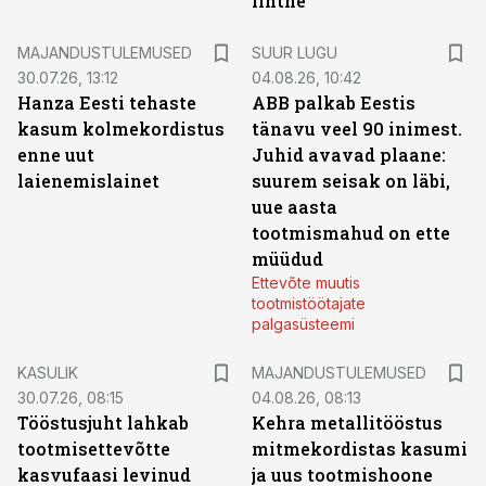
lihtne“
MAJANDUSTULEMUSED
SUUR LUGU
30.07.26, 13:12
04.08.26, 10:42
Hanza Eesti tehaste
ABB palkab Eestis
kasum kolmekordistus
tänavu veel 90 inimest.
enne uut
Juhid avavad plaane:
laienemislainet
suurem seisak on läbi,
uue aasta
tootmismahud on ette
müüdud
Ettevõte muutis
tootmistöötajate
palgasüsteemi
KASULIK
MAJANDUSTULEMUSED
30.07.26, 08:15
04.08.26, 08:13
Tööstusjuht lahkab
Kehra metallitööstus
tootmisettevõtte
mitmekordistas kasumi
kasvufaasi levinud
ja uus tootmishoone