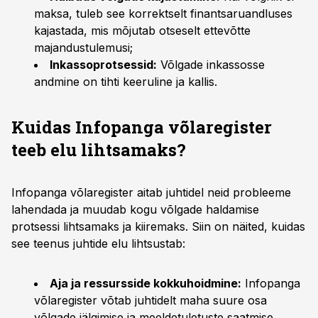
maksa, tuleb see korrektselt finantsaruandluses
kajastada, mis mõjutab otseselt ettevõtte
majandustulemusi;
Inkassoprotsessid:
Võlgade inkassosse
andmine on tihti keeruline ja kallis.
Kuidas Infopanga võlaregister
teeb elu lihtsamaks?
Infopanga võlaregister aitab juhtidel neid probleeme
lahendada ja muudab kogu võlgade haldamise
protsessi lihtsamaks ja kiiremaks. Siin on näited, kuidas
see teenus juhtide elu lihtsustab:
Aja ja ressursside kokkuhoidmine:
Infopanga
võlaregister võtab juhtidelt maha suure osa
võlgade jälgimise ja meeldetuletuste saatmise