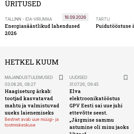
ÜRITUSED
16.09.2026
TALLINN - IDA-VIRUMAA
TARTU
Energiasäästlikud lahendused
Puidutööstuse 
2026
HETKEL KUUM
MAJANDUSTULEMUSED
UUDISED
03.08.26, 08:27
31.07.26, 09:45
Haagiseturg ärkab:
Elva
tootjad kasvatavad
elektroonikatööstus
mahtu ja valmistuvad
GPV Eesti sai uue juhi
uueks laienemiseks
ettevõtte seest.
Bestnet avab uue müügi- ja
„Järgmise sammu
tootmiskeskuse
astumine oli minu jaoks