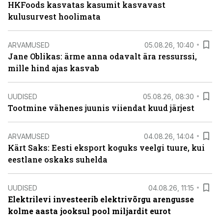
HKFoods kasvatas kasumit kasvavast
kulusurvest hoolimata
ARVAMUSED
05.08.26, 10:40
Jane Oblikas: ärme anna odavalt ära ressurssi,
mille hind ajas kasvab
UUDISED
05.08.26, 08:30
Tootmine vähenes juunis viiendat kuud järjest
ARVAMUSED
04.08.26, 14:04
Kärt Saks: Eesti eksport koguks veelgi tuure, kui
eestlane oskaks suhelda
UUDISED
04.08.26, 11:15
Elektrilevi investeerib elektrivõrgu arengusse
kolme aasta jooksul pool miljardit eurot