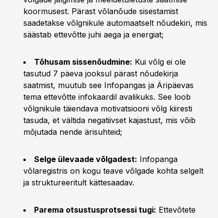
koormusest. Pärast võlanõude sisestamist
saadetakse võlgnikule automaatselt nõudekiri, mis
säästab ettevõtte juhi aega ja energiat;
Tõhusam sissenõudmine:
Kui võlg ei ole
tasutud 7 päeva jooksul pärast nõudekirja
saatmist, muutub see Infopangas ja Äripäevas
tema ettevõtte infokaardil avalikuks. See loob
võlgnikule täiendava motivatsiooni võlg kiiresti
tasuda, et vältida negatiivset kajastust, mis võib
mõjutada nende ärisuhteid;
Selge ülevaade võlgadest:
Infopanga
võlaregistris on kogu teave võlgade kohta selgelt
ja struktureeritult kättesaadav.
Parema otsustusprotsessi tugi:
Ettevõtete