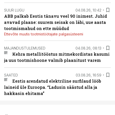
SUUR LUGU
04.08.26, 10:42
ABB palkab Eestis tänavu veel 90 inimest. Juhid
avavad plaane: suurem seisak on läbi, uue aasta
tootmismahud on ette müüdud
Ettevõte muutis tootmistöötajate palgasüsteemi
MAJANDUSTULEMUSED
04.08.26, 08:13
Kehra metallitööstus mitmekordistas kasumi
ja uus tootmishoone valmib plaanitust varem
SAATED
03.08.26, 16:59
Eestis arendatud elektriline surfilaud lööb
laineid üle Euroopa. “Ladusin säästud alla ja
hakkasin ehitama”