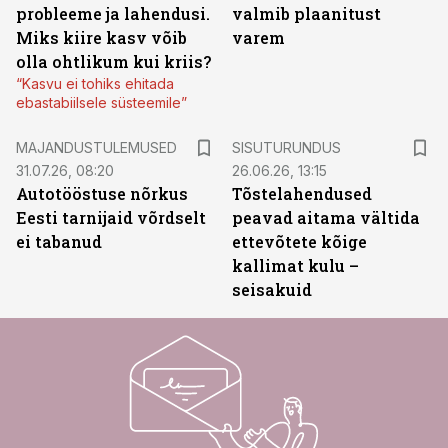
probleeme ja lahendusi.
valmib plaanitust
Miks kiire kasv võib
varem
olla ohtlikum kui kriis?
“Kasvu ei tohiks ehitada
ebastabiilsele süsteemile”
ST
MAJANDUSTULEMUSED
SISUTURUNDUS
31.07.26, 08:20
26.06.26, 13:15
Autotööstuse nõrkus
Tõstelahendused
Eesti tarnijaid võrdselt
peavad aitama vältida
ei tabanud
ettevõtete kõige
kallimat kulu –
seisakuid