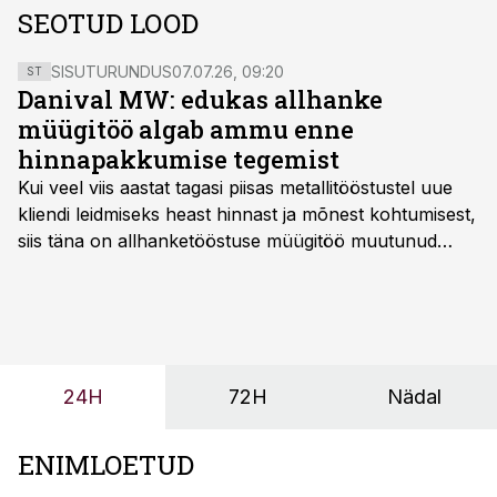
SEOTUD LOOD
SISUTURUNDUS
07.07.26, 09:20
ST
Danival MW: edukas allhanke
müügitöö algab ammu enne
hinnapakkumise tegemist
Kui veel viis aastat tagasi piisas metallitööstustel uue
kliendi leidmiseks heast hinnast ja mõnest kohtumisest,
siis täna on allhanketööstuse müügitöö muutunud
märksa pikemaks ja süsteemsemaks. Konkurents on
kasvanud, kliendid kaaluvad otsuseid põhjalikumalt
ning partnerit ei valita enam ainult tootmisvõimekuse
või hinnakirja järgi.
24H
72H
Nädal
ENIMLOETUD