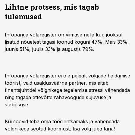
Lihtne protsess, mis tagab
tulemused
Infopanga võlaregister on viimase nelja kuu jooksul
lisatud nõuetest tagasi toonud koguni 47%. Mais 33%,
juunis 51%, juulis 33% ja augustis 79%.
Infopanga võlaregister ei ole pelgalt võlgade haldamise
tööriist, vaid usaldusväärne partner, mis aitab
finantsjuhtidel võlgnikega tegelemise stressi vähendada
ning tagada ettevõtte rahavoogude sujuvuse ja
stabiilsuse.
Kui soovid teha oma tööd lihtsamaks ja vähendada
võlgnikega seotud koormust, lisa võlg juba täna!