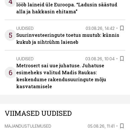
4
lööb laineid üle Euroopa. “Ladusin säästud
alla ja hakkasin ehitama”
UUDISED
03.08.26, 14:42
5
Suurinvesteeringute toetus muutub: künnis
kukub ja sihtrühm laieneb
UUDISED
03.08.26, 10:04
Metrosert sai uue juhatuse. Juhatuse
6
esimeheks valitud Madis Raukas:
keskendume rakendusuuringute mõju
kasvatamisele
VIIMASED UUDISED
MAJANDUSTULEMUSED
05.08.26, 11:41