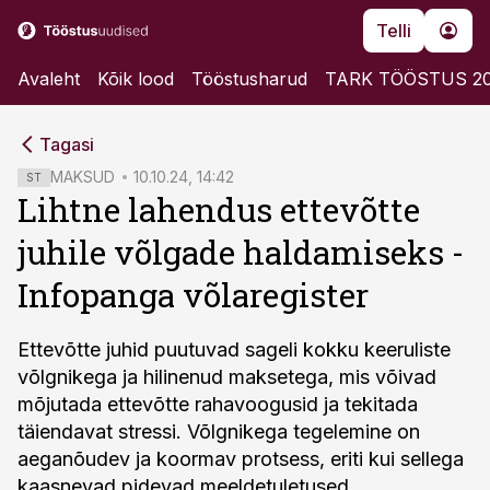
Telli
Avaleht
Kõik lood
Tööstusharud
TARK TÖÖSTUS 2
cebook
cebook
Tagasi
Twitter)
Twitter)
MAKSUD
10.10.24, 14:42
ST
Lihtne lahendus ettevõtte
kedIn
kedIn
juhile võlgade haldamiseks -
ail
ail
Infopanga võlaregister
k
k
Ettevõtte juhid puutuvad sageli kokku keeruliste
võlgnikega ja hilinenud maksetega, mis võivad
mõjutada ettevõtte rahavoogusid ja tekitada
täiendavat stressi. Võlgnikega tegelemine on
aeganõudev ja koormav protsess, eriti kui sellega
kaasnevad pidevad meeldetuletused,