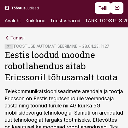
Telli
Avaleht
Kõik lood
Tööstusharud
TARK TÖÖSTUS 2
cebook
cebook
Tagasi
Twitter)
Twitter)
TÖÖSTUSE AUTOMATISEERIMINE
28.04.23, 11:27
ST
Eestis loodud moodne
kedIn
kedIn
robotlahendus aitab
ail
ail
Ericssonil tõhusamalt toota
k
k
Telekommunikatsiooniseadmete arendaja ja tootja
Ericsson on Eestis tegutsenud üle veerandsaja
aasta ning toonud turule nii 4G kui ka 5G
mobiilsidevõrgu tehnoloogia. Samuti on arendatud
uut tehnoloogiat targaks tootmiseks. Ettevõttes
on kasutusel ka moodsad robotlahendused, üks