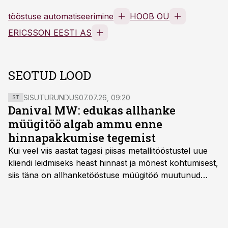
tööstuse automatiseerimine
HOOB OÜ
ERICSSON EESTI AS
SEOTUD LOOD
SISUTURUNDUS
07.07.26, 09:20
ST
Danival MW: edukas allhanke
müügitöö algab ammu enne
hinnapakkumise tegemist
Kui veel viis aastat tagasi piisas metallitööstustel uue
kliendi leidmiseks heast hinnast ja mõnest kohtumisest,
siis täna on allhanketööstuse müügitöö muutunud
märksa pikemaks ja süsteemsemaks. Konkurents on
kasvanud, kliendid kaaluvad otsuseid põhjalikumalt
ning partnerit ei valita enam ainult tootmisvõimekuse
või hinnakirja järgi.