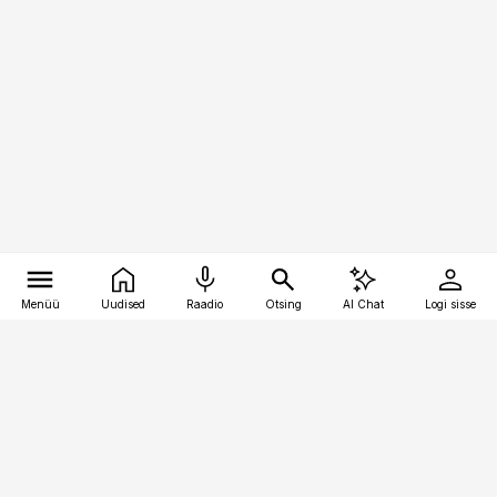
Menüü
Uudised
Raadio
Otsing
AI Chat
Logi sisse
Vana-Lõuna 39/1, 19094 Tallinn
(+372) 667 0111
toostusuudised@toostusuudised.ee