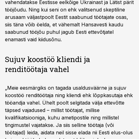
vahendatakse Eestisse eelkõige Ukrainast ja Lätist pärit
tööjõudu. Ning kui seni on ehk valitsenud skeptiline
arusaam väljastpoolt Eestit saabunud töötajate osas,
siis täna võib öelda, et vähemalt Hansavesti kaudu
saabunud tööjõu puhul jagub Eesti ettevõtjatel
enamasti vaid kiidusõnu.
Sujuv koostöö kliendi ja
renditöötaja vahel
„Meie eesmärgiks on tagada usaldusväärne ja sujuv
koostöö renditöötaja ning kliendi ehk lõppkasutaja ehk
tööandja vahel. Ühelt poolt selgitada välja ettevõtte
täpsed vajadused – millist töötajat, millise
kvalifikatsiooniga, kuhu ametipostile ning millistel
tingimustel vajatakse. Ja siis selline töötaja (või
töötajad) leida, aidata neil sisse elada nii Eesti elus-olus