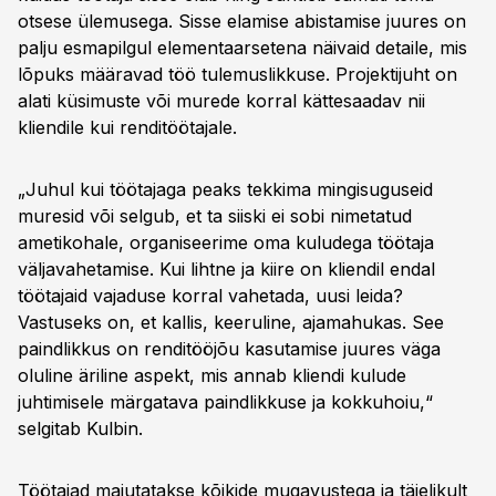
otsese ülemusega. Sisse elamise abistamise juures on
palju esmapilgul elementaarsetena näivaid detaile, mis
lõpuks määravad töö tulemuslikkuse. Projektijuht on
alati küsimuste või murede korral kättesaadav nii
kliendile kui renditöötajale.
„Juhul kui töötajaga peaks tekkima mingisuguseid
muresid või selgub, et ta siiski ei sobi nimetatud
ametikohale, organiseerime oma kuludega töötaja
väljavahetamise. Kui lihtne ja kiire on kliendil endal
töötajaid vajaduse korral vahetada, uusi leida?
Vastuseks on, et kallis, keeruline, ajamahukas. See
paindlikkus on renditööjõu kasutamise juures väga
oluline äriline aspekt, mis annab kliendi kulude
juhtimisele märgatava paindlikkuse ja kokkuhoiu,“
selgitab Kulbin.
Töötajad majutatakse kõikide mugavustega ja täielikult