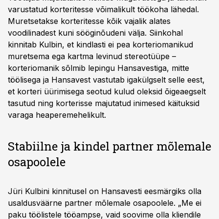
varustatud korteritesse võimalikult töökoha lähedal.
Muretsetakse korteritesse kõik vajalik alates
voodilinadest kuni sööginõudeni välja. Siinkohal
kinnitab Kulbin, et kindlasti ei pea korteriomanikud
muretsema ega kartma levinud stereotüüpe –
korteriomanik sõlmib lepingu Hansavestiga, mitte
töölisega ja Hansavest vastutab igakülgselt selle eest,
et korteri üürimisega seotud kulud oleksid õigeaegselt
tasutud ning korterisse majutatud inimesed käituksid
varaga heaperemehelikult.
Stabiilne ja kindel partner mõlemale
osapoolele
Jüri Kulbini kinnitusel on Hansavesti eesmärgiks olla
usaldusväärne partner mõlemale osapoolele. „Me ei
paku töölistele tööampse, vaid soovime olla kliendile