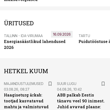
ÜRITUSED
16.09.2026
TALLINN - IDA-VIRUMAA
TARTU
Energiasäästlikud lahendused
Puidutööstuse 
2026
HETKEL KUUM
MAJANDUSTULEMUSED
SUUR LUGU
03.08.26, 08:27
04.08.26, 10:42
Haagiseturg ärkab:
ABB palkab Eestis
tootjad kasvatavad
tänavu veel 90 inimest.
mahtu ja valmistuvad
Juhid avavad plaane: