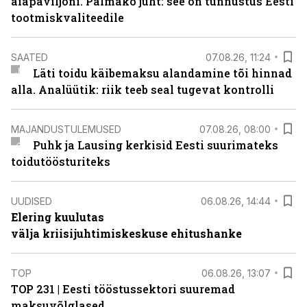
aiapaviljoni. Palmako juht: see on tunnustus Eesti
tootmiskvaliteedile
SAATED
07.08.26, 11:24
Läti toidu käibemaksu alandamine tõi hinnad
alla. Analüütik: riik teeb seal tugevat kontrolli
MAJANDUSTULEMUSED
07.08.26, 08:00
Puhk ja Lausing kerkisid Eesti suurimateks
toidutöösturiteks
UUDISED
06.08.26, 14:44
Elering kuulutas
välja kriisijuhtimiskeskuse ehitushanke
TOP
06.08.26, 13:07
TOP 231 | Eesti tööstussektori suuremad
maksuvõlglased