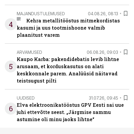
MAJANDUSTULEMUSED
04.08.26, 08:13
Kehra metallitööstus mitmekordistas
4
kasumi ja uus tootmishoone valmib
plaanitust varem
ARVAMUSED
06.08.26, 09:03
Kaupo Karba: pakendidebatis levib lihtne
5
arusaam, et korduskasutus on alati
keskkonnale parem. Analüüsid näitavad
teistsugust pilti
UUDISED
31.07.26, 09:45
Elva elektroonikatööstus GPV Eesti sai uue
6
juhi ettevõtte seest. „Järgmise sammu
astumine oli minu jaoks lihtne“