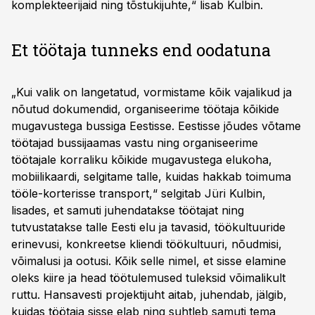
komplekteerijaid ning tõstukijuhte,“ lisab Kulbin.
Et töötaja tunneks end oodatuna
„Kui valik on langetatud, vormistame kõik vajalikud ja
nõutud dokumendid, organiseerime töötaja kõikide
mugavustega bussiga Eestisse. Eestisse jõudes võtame
töötajad bussijaamas vastu ning organiseerime
töötajale korraliku kõikide mugavustega elukoha,
mobiilikaardi, selgitame talle, kuidas hakkab toimuma
tööle-korterisse transport,“ selgitab Jüri Kulbin,
lisades, et samuti juhendatakse töötajat ning
tutvustatakse talle Eesti elu ja tavasid, töökultuuride
erinevusi, konkreetse kliendi töökultuuri, nõudmisi,
võimalusi ja ootusi. Kõik selle nimel, et sisse elamine
oleks kiire ja head töötulemused tuleksid võimalikult
ruttu. Hansavesti projektijuht aitab, juhendab, jälgib,
kuidas töötaja sisse elab ning suhtleb samuti tema