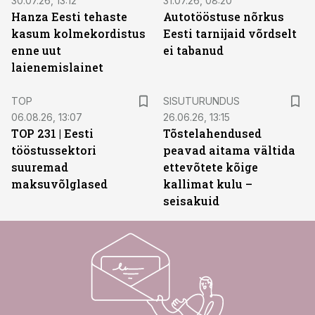
30.07.26, 13:12
31.07.26, 08:20
Hanza Eesti tehaste
Autotööstuse nõrkus
kasum kolmekordistus
Eesti tarnijaid võrdselt
enne uut
ei tabanud
laienemislainet
ST
TOP
SISUTURUNDUS
06.08.26, 13:07
26.06.26, 13:15
TOP 231 | Eesti
Tõstelahendused
tööstussektori
peavad aitama vältida
suuremad
ettevõtete kõige
maksuvõlglased
kallimat kulu –
seisakuid