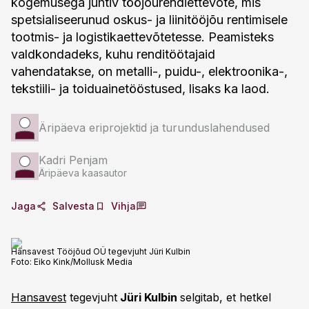
kogemusega juhtiv tööjõurendiettevõte, mis
spetsialiseerunud oskus- ja liinitööjõu rentimisele
tootmis- ja logistikaettevõtetesse. Peamisteks
valdkondadeks, kuhu renditöötajaid
vahendatakse, on metalli-, puidu-, elektroonika-,
tekstiili- ja toiduainetööstused, lisaks ka laod.
Äripäeva eriprojektid ja turunduslahendused
Kadri Penjam
Äripäeva kaasautor
Jaga
Salvesta
Vihja
Hansavest Tööjõud OÜ tegevjuht Jüri Kulbin
Foto:
Eiko Kink/Mollusk Media
Hansavest
tegevjuht
Jüri Kulbin
selgitab, et hetkel