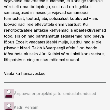
vajavatele ettevõtetele südamele, et kohelge töötajaid
võrdselt oma töötajatega, sest nad on tegelikult
samasugused inimesed ja vajavad samamoodi
tunnustust, toetust, abi, sotsiaalset kuuluvust – siis
loovad nad Teie ettevõttele enim väärtust. Kui
renditöötajatele antakse kehvemad ja ebaefektiivsemad
tööd, siis on nad paratamatult aeglasemad ning päeva
lõpus Excelit vaadates jääbki mulje, justkui nad ei ole
piisavalt kiired. Tekib kõverpeegli efekt,“ on heade
töösuhete aluseks Jüri Kulbini sõnul alati konkreetsus,
läbipaistvus ning austus mõlemal suunal.
Vaata ka
hansavest.ee
Äripäeva eriprojektid ja turunduslahendused
Kadri Penjam