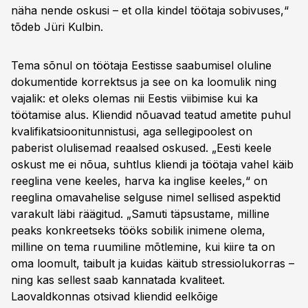
näha nende oskusi – et olla kindel töötaja sobivuses,“
tõdeb Jüri Kulbin.
Tema sõnul on töötaja Eestisse saabumisel oluline
dokumentide korrektsus ja see on ka loomulik ning
vajalik: et oleks olemas nii Eestis viibimise kui ka
töötamise alus. Kliendid nõuavad teatud ametite puhul
kvalifikatsioonitunnistusi, aga sellegipoolest on
paberist olulisemad reaalsed oskused. „Eesti keele
oskust me ei nõua, suhtlus kliendi ja töötaja vahel käib
reeglina vene keeles, harva ka inglise keeles,“ on
reeglina omavahelise selguse nimel sellised aspektid
varakult läbi räägitud. „Samuti täpsustame, milline
peaks konkreetseks tööks sobilik inimene olema,
milline on tema ruumiline mõtlemine, kui kiire ta on
oma loomult, taibult ja kuidas käitub stressiolukorras –
ning kas sellest saab kannatada kvaliteet.
Laovaldkonnas otsivad kliendid eelkõige