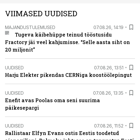
VIIMASED UUDISED
MAJANDUSTULEMUSED
07.08.26, 14:19
Tugeva käibehüppe teinud tööstusidu
Fractory jäi veel kahjumisse. “Selle aasta siht on
20 miljonit”
UUDISED
07.08.26, 13:51
Harju Elekter pikendas CERNiga koostöölepingut
UUDISED
07.08.26, 13:35
Enefit avas Poolas oma seni suurima
päikesepargi
UUDISED
07.08.26, 11:52
Rallistaar Elfyn Evans ostis Eestis toodetud