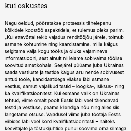
kui oskustes
Nagu öeldud, pööratakse protsessis tähelepanu
kõikidele koostöö aspektidele, et tulemus oleks parim.
„Kui ettevõttel tekib vajadus renditööjõu järele, toimub
esmane kohtumine ning kaardistamine, mille käigus
selgitame välja kogu tööks ja oluks vajamineva
informatsiooni, sest ainult nii leiame sobivaima töölise
soovitud ametikohale. Seejärel püüame juba Ukrainas
saada vestluste ja testide käigus aru nende sobivusest
antud tööle, kandidaatidega viiakse läbi esmane
vestlus, samuti vajalikud testid – loogika-, isiksus- ning
ka kvalifikatsioonitest. Kui esmane valik on Ukrainas
tehtud, viime omalt poolt Eestis läbi veel täiendavad
testid ja vestluse, peame kliendiga nõu ning alles siis
langetame otsuse. Vajadusel viime juba töötaja Eestis
viibides läbi veel kord kvalifikatsioonitesti – näiteks
keevitajate ja tõstukijuhtide puhul soovime oma silmaga