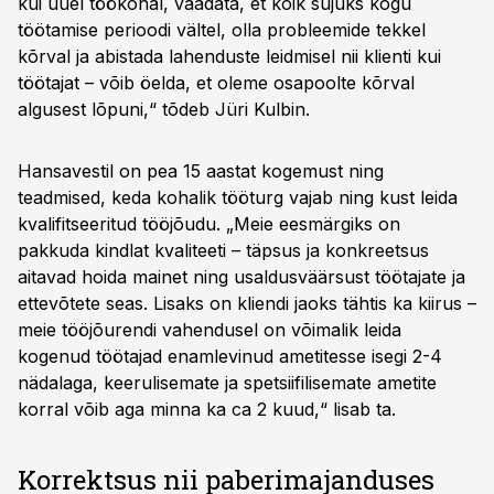
kui uuel töökohal, vaadata, et kõik sujuks kogu
töötamise perioodi vältel, olla probleemide tekkel
kõrval ja abistada lahenduste leidmisel nii klienti kui
töötajat – võib öelda, et oleme osapoolte kõrval
algusest lõpuni,“ tõdeb Jüri Kulbin.
Hansavestil on pea 15 aastat kogemust ning
teadmised, keda kohalik tööturg vajab ning kust leida
kvalifitseeritud tööjõudu. „Meie eesmärgiks on
pakkuda kindlat kvaliteeti – täpsus ja konkreetsus
aitavad hoida mainet ning usaldusväärsust töötajate ja
ettevõtete seas. Lisaks on kliendi jaoks tähtis ka kiirus –
meie tööjõurendi vahendusel on võimalik leida
kogenud töötajad enamlevinud ametitesse isegi 2-4
nädalaga, keerulisemate ja spetsiifilisemate ametite
korral võib aga minna ka ca 2 kuud,“ lisab ta.
Korrektsus nii paberimajanduses