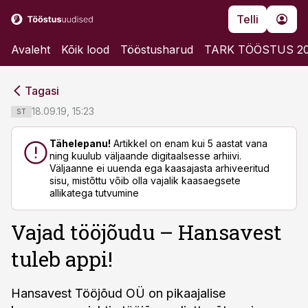
Telli
Avaleht
Kõik lood
Tööstusharud
TARK TÖÖSTUS 2
cebook
cebook
Tagasi
Twitter)
Twitter)
18.09.19, 15:23
ST
kedIn
kedIn
Tähelepanu!
Artikkel on enam kui 5 aastat vana
ning kuulub väljaande digitaalsesse arhiivi.
ail
ail
Väljaanne ei uuenda ega kaasajasta arhiveeritud
sisu, mistõttu võib olla vajalik kaasaegsete
k
k
allikatega tutvumine
Vajad tööjõudu – Hansavest
tuleb appi!
Hansavest Tööjõud OÜ on pikaajalise