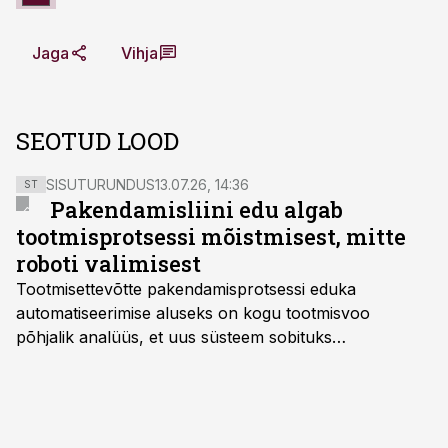
Jaga
Vihja
SEOTUD LOOD
SISUTURUNDUS
13.07.26, 14:36
ST
Pakendamisliini edu algab
tootmisprotsessi mõistmisest, mitte
roboti valimisest
Tootmisettevõtte pakendamisprotsessi eduka
automatiseerimise aluseks on kogu tootmisvoo
põhjalik analüüs, et uus süsteem sobituks
olemasolevasse keskkonda, aitaks vähendada
tööjõuvajadust ning oleks valmis ka ettevõtte
tulevasteks arenguteks. Lihtsalt roboti lisamine
enamasti oodatud tulemust ei too, nendib tootmise ja