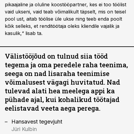
pikaajaline ja oluline koostööpartner, kes ei too töölist
vaid ukseni, vaid teab võimalikult täpselt, mis on teisel
pool ust, aitab töölise üle ukse ning teeb enda poolt
kõik selleks, et renditöötaja oleks kliendile vajalik ja
kasulik,“ lisab ta.
Välistööjõud on tulnud siia tööd
tegema ja oma peredele raha teenima,
seega on nad lisaraha teenimise
võimalusest vägagi huvitatud. Nad
tulevad alati hea meelega appi ka
pühade ajal, kui kohalikud töötajad
eelistavad veeta aega perega.
Hansavest tegevjuht
Jüri Kulbin