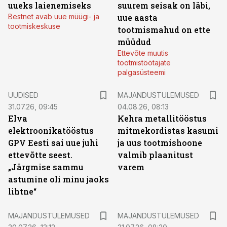
uueks laienemiseks
suurem seisak on läbi,
Bestnet avab uue müügi- ja
uue aasta
tootmiskeskuse
tootmismahud on ette
müüdud
Ettevõte muutis
tootmistöötajate
palgasüsteemi
UUDISED
MAJANDUSTULEMUSED
31.07.26, 09:45
04.08.26, 08:13
Elva
Kehra metallitööstus
elektroonikatööstus
mitmekordistas kasumi
GPV Eesti sai uue juhi
ja uus tootmishoone
ettevõtte seest.
valmib plaanitust
„Järgmise sammu
varem
astumine oli minu jaoks
lihtne“
MAJANDUSTULEMUSED
MAJANDUSTULEMUSED