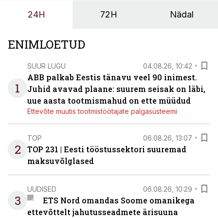
tööstuse automatiseerimislahenduste arendaja Smitech
24H
72H
Nädal
OÜ tegevjuht Sander Mitendorf.
ENIMLOETUD
SUUR LUGU
04.08.26, 10:42
ABB palkab Eestis tänavu veel 90 inimest.
1
Juhid avavad plaane: suurem seisak on läbi,
uue aasta tootmismahud on ette müüdud
Ettevõte muutis tootmistöötajate palgasüsteemi
TOP
06.08.26, 13:07
2
TOP 231 | Eesti tööstussektori suuremad
maksuvõlglased
UUDISED
06.08.26, 10:29
3
ETS Nord omandas Soome omanikega
ettevõttelt jahutusseadmete ärisuuna