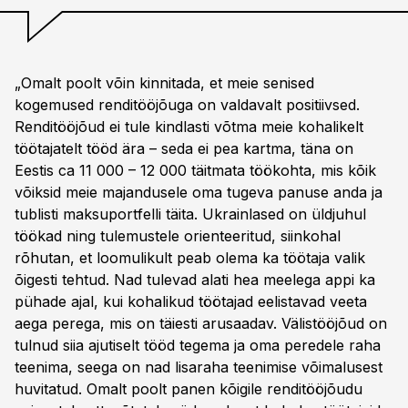
„Omalt poolt võin kinnitada, et meie senised
kogemused renditööjõuga on valdavalt positiivsed.
Renditööjõud ei tule kindlasti võtma meie kohalikelt
töötajatelt tööd ära – seda ei pea kartma, täna on
Eestis ca 11 000 – 12 000 täitmata töökohta, mis kõik
võiksid meie majandusele oma tugeva panuse anda ja
tublisti maksuportfelli täita. Ukrainlased on üldjuhul
töökad ning tulemustele orienteeritud, siinkohal
rõhutan, et loomulikult peab olema ka töötaja valik
õigesti tehtud. Nad tulevad alati hea meelega appi ka
pühade ajal, kui kohalikud töötajad eelistavad veeta
aega perega, mis on täiesti arusaadav. Välistööjõud on
tulnud siia ajutiselt tööd tegema ja oma peredele raha
teenima, seega on nad lisaraha teenimise võimalusest
huvitatud. Omalt poolt panen kõigile renditööjõudu