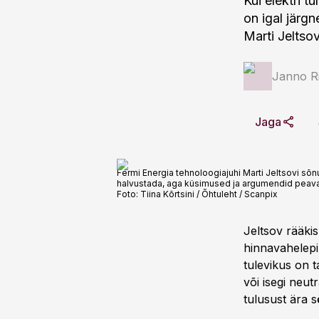
Kui elektri t
on igal järgn
Marti Jeltsov
Janno R
Jaga
Fermi Energia tehnoloogiajuhi Marti Jeltsovi sõn
halvustada, aga küsimused ja argumendid peava
Foto:
Tiina Kõrtsini / Õhtuleht / Scanpix
Jeltsov rääki
hinnavahelepi
tulevikus on t
või isegi neut
tulusust ära 