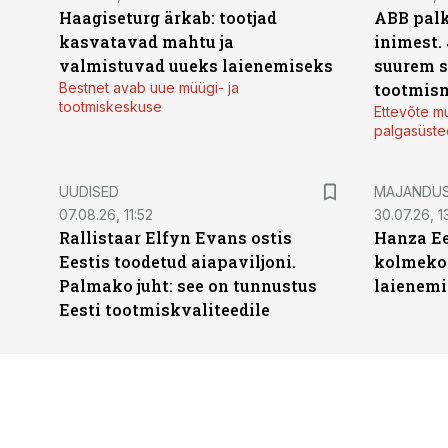
Haagiseturg ärkab: tootjad
ABB palk
kasvatavad mahtu ja
inimest.
valmistuvad uueks laienemiseks
suurem s
Bestnet avab uue müügi- ja
tootmis
tootmiskeskuse
Ettevõte mu
palgasüste
UUDISED
MAJANDU
07.08.26, 11:52
30.07.26, 13
Rallistaar Elfyn Evans ostis
Hanza Ee
Eestis toodetud aiapaviljoni.
kolmekor
Palmako juht: see on tunnustus
laienemi
Eesti tootmiskvaliteedile