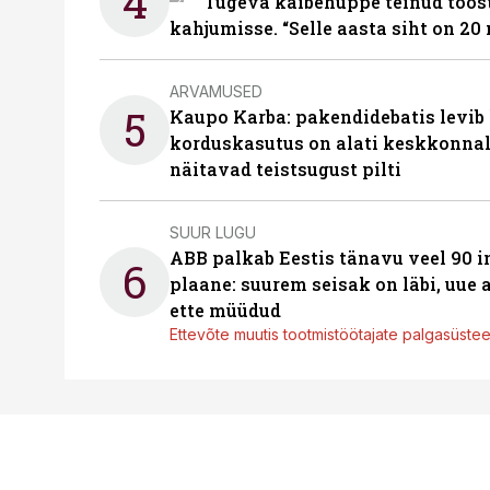
4
Tugeva käibehüppe teinud tööst
kahjumisse. “Selle aasta siht on 20 
ARVAMUSED
5
Kaupo Karba: pakendidebatis levib 
korduskasutus on alati keskkonna
näitavad teistsugust pilti
SUUR LUGU
ABB palkab Eestis tänavu veel 90 
6
plaane: suurem seisak on läbi, uue
ette müüdud
Ettevõte muutis tootmistöötajate palgasüste