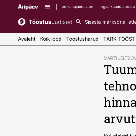
pollumajandus.ee
logistikauudised.ee
kaubandus.ee
imelineajalugu.ee
kinnisvarauudised.ee
imelineteadus.ee
Avaleht
Kõik lood
Tööstusharud
TARK TÖÖST
cebook
MARTI JELTSO
Tuum
Twitter)
kedIn
tehno
ail
hinna
k
arvut