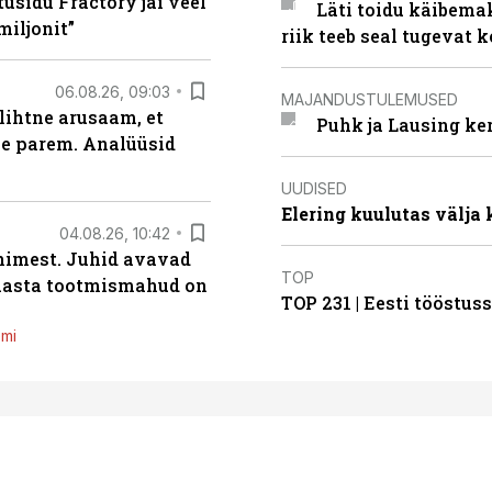
usidu Fractory jäi veel
Läti toidu käibema
miljonit”
riik teeb seal tugevat k
06.08.26, 09:03
MAJANDUSTULEMUSED
lihtne arusaam, et
Puhk ja Lausing ke
le parem. Analüüsid
UUDISED
Elering kuulutas välja
04.08.26, 10:42
inimest. Juhid avavad
TOP
 aasta tootmismahud on
TOP 231 | Eesti tööstu
emi