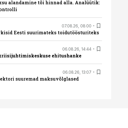
ksu alandamine tõi hinnad alla. Analüütik:
ontrolli
07.08.26, 08:00
rkisid Eesti suurimateks toidutöösturiteks
06.08.26, 14:44
 kriisijuhtimiskeskuse ehitushanke
06.08.26, 13:07
ssektori suuremad maksuvõlglased