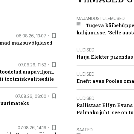
MAJANDUSTULEMUSED
Tugeva käibehüppe 
kahjumisse. “Selle aast
06.08.26, 13:07
uremad maksuvõlglased
UUDISED
Harju Elekter pikenda
07.08.26, 11:52
 toodetud aiapaviljoni.
UUDISED
ti tootmiskvaliteedile
Enefit avas Poolas oma
07.08.26, 08:00
UUDISED
 suurimateks
Rallistaar Elfyn Evans 
Palmako juht: see on t
07.08.26, 14:19
SAATED