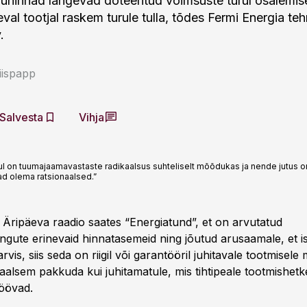
uruhinnad langevad doteeritud võimsuste turul osalemise 
eval tootjal raskem turule tulla, tõdes Fermi Energia te
.
iispapp
Salvesta
Vihja
ul on tuumajaamavastaste radikaalsus suhteliselt mõõdukas ja nende jutus on
d olema ratsionaalsed.”
s Äripäeva raadio saates “Energiatund”, et on arvutatud
ngute erinevaid hinnatasemeid ning jõutud arusaamale, et is
arvis, siis seda on riigil või garantööril juhitavale tootmisel
raalsem pakkuda kui juhitamatule, mis tihtipeale tootmishetk
söövad.