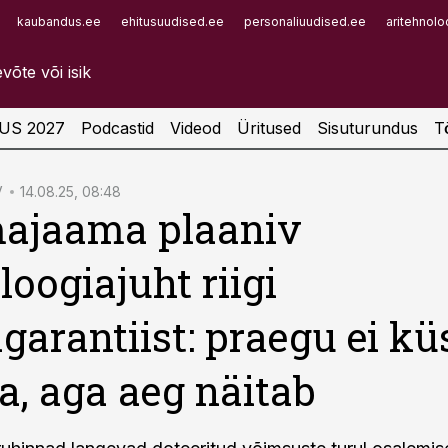
kaubandus.ee
ehitusuudised.ee
personaliuudised.ee
aritehnolo
Infopank
Radar
US 2027
Podcastid
Videod
Üritused
Sisuturundus
T
V
14.08.25, 08:48
ajaama plaaniv
loogiajuht riigi
garantiist: praegu ei kü
a, aga aeg näitab