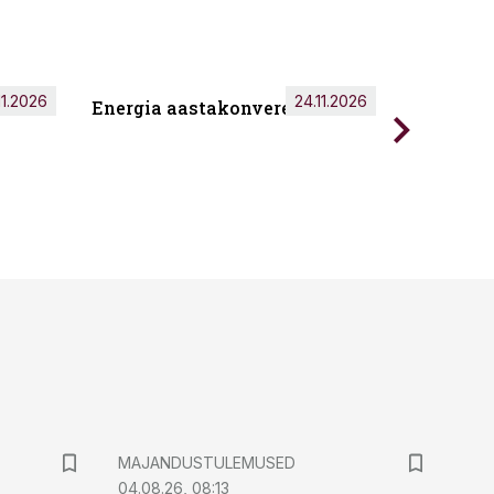
11.2026
24.11.2026
Energia aastakonverents 2026
Tark töö
MAJANDUSTULEMUSED
04.08.26, 08:13