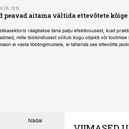
6.26, 13:15
 peavad aitama vältida ettevõtete kõige
istikasektoris räägitakse täna palju efektiivsusest, kuid pra
dmed, mille töökindlusest sõltub kogu objekti või tootmise 
asin ei vasta töötingimustele, ei tähenda see ettevõtte jaoks 
rahalist kulu, venivaid tähtaegu ja suuremaid riske tööohutu
Nädal
VIIMASED U