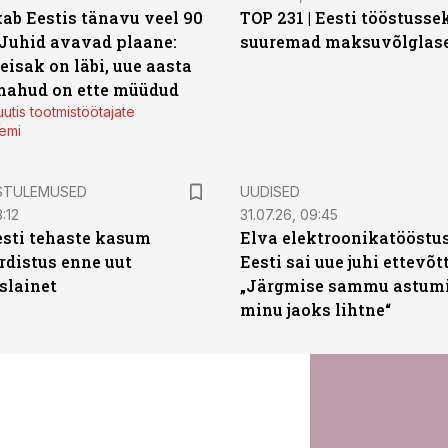
ab Eestis tänavu veel 90
TOP 231 | Eesti tööstusse
 Juhid avavad plaane:
suuremad maksuvõlglas
eisak on läbi, uue aasta
mahud on ette müüdud
utis tootmistöötajate
emi
STULEMUSED
UUDISED
:12
31.07.26, 09:45
sti tehaste kasum
Elva elektroonikatööstu
distus enne uut
Eesti sai uue juhi ettevõt
slainet
„Järgmise sammu astumi
minu jaoks lihtne“