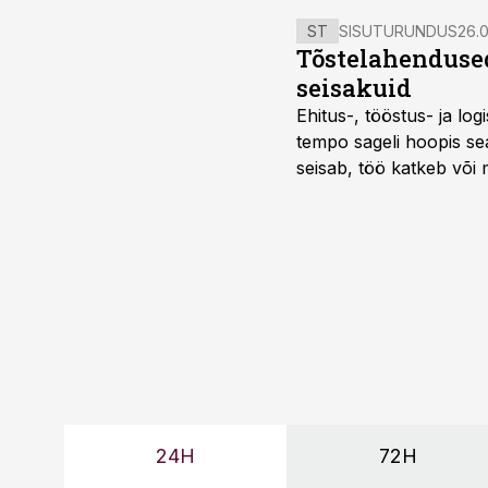
ST
SISUTURUNDUS
26.0
Tõstelahendused
seisakuid
Ehitus-, tööstus- ja log
tempo sageli hoopis sea
seisab, töö katkeb või m
probleemi, vaid otsest 
24H
72H