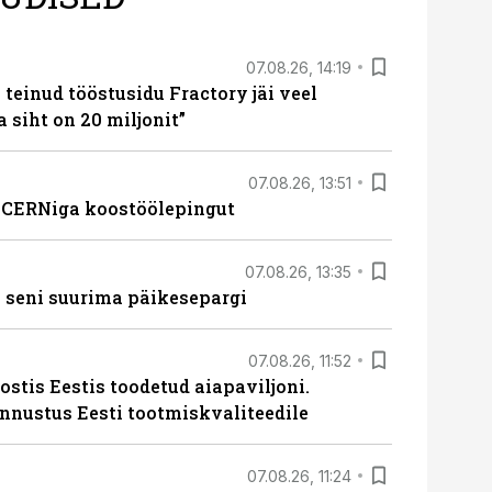
07.08.26, 14:19
teinud tööstusidu Fractory jäi veel
a siht on 20 miljonit”
07.08.26, 13:51
s CERNiga koostöölepingut
07.08.26, 13:35
 seni suurima päikesepargi
07.08.26, 11:52
ostis Eestis toodetud aiapaviljoni.
unnustus Eesti tootmiskvaliteedile
07.08.26, 11:24