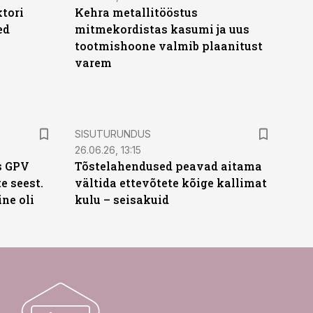
ktori
Kehra metallitööstus
ed
mitmekordistas kasumi ja uus
tootmishoone valmib plaanitust
varem
ST
SISUTURUNDUS
26.06.26, 13:15
s GPV
Tõstelahendused peavad aitama
te seest.
vältida ettevõtete kõige kallimat
ne oli
kulu – seisakuid