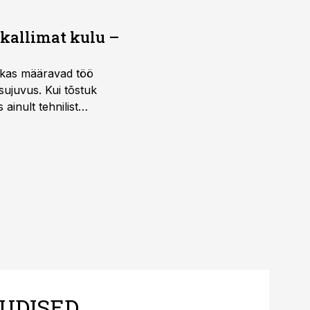
 kallimat kulu –
ktikas määravad töö
sujuvus. Kui tõstuk
ainult tehnilist
sele.
UDISED