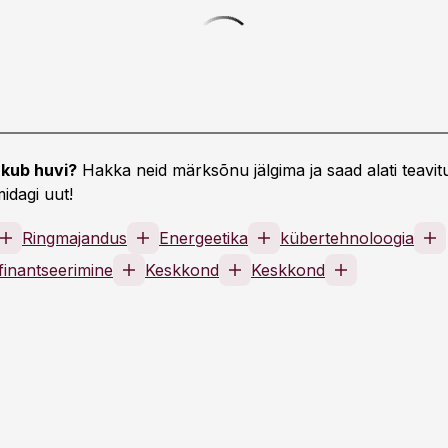
kub huvi?
Hakka neid märksõnu jälgima ja saad alati teavitu
idagi uut!
Ringmajandus
Energeetika
kübertehnoloogia
finantseerimine
Keskkond
Keskkond