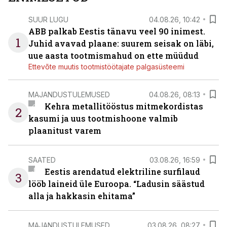
SUUR LUGU
04.08.26, 10:42
ABB palkab Eestis tänavu veel 90 inimest.
1
Juhid avavad plaane: suurem seisak on läbi,
uue aasta tootmismahud on ette müüdud
Ettevõte muutis tootmistöötajate palgasüsteemi
MAJANDUSTULEMUSED
04.08.26, 08:13
Kehra metallitööstus mitmekordistas
2
kasumi ja uus tootmishoone valmib
plaanitust varem
SAATED
03.08.26, 16:59
Eestis arendatud elektriline surfilaud
3
lööb laineid üle Euroopa. “Ladusin säästud
alla ja hakkasin ehitama”
MAJANDUSTULEMUSED
03.08.26, 08:27