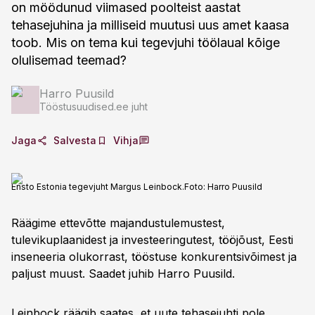
on möödunud viimased poolteist aastat
tehasejuhina ja milliseid muutusi uus amet kaasa
toob. Mis on tema kui tegevjuhi töölaual kõige
olulisemad teemad?
Harro Puusild
Tööstusuudised.ee juht
Jaga
Salvesta
Vihja
Ensto Estonia tegevjuht Margus Leinbock.
Foto:
Harro Puusild
Räägime ettevõtte majandustulemustest,
tulevikuplaanidest ja investeeringutest, tööjõust, Eesti
inseneeria olukorrast, tööstuse konkurentsivõimest ja
paljust muust. Saadet juhib Harro Puusild.
Leinbock räägib saates, et uute tehasejuhti pole