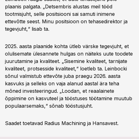
plaanis palgata. „Detsembris alustas meil tööd
tootmisjuht, selle positsiooni sai samuti inimene
ettevõtte seest. Minu positsioon on tehasedirektor ja
tegevjuht,“ lisab ta.
2025. aasta plaanide kohta ütleb värske tegevjuht, et
olulisemate ülesannete hulgas on näiteks uute toodete
juurutamine ja kvaliteet. „Sisemine kvaliteet, tarnijate
kvaliteet, protsesside kvaliteet,“ loetleb ta. Leinbocki
sõnul valmistub ettevõte juba praegu 2026. aasta
kasvuks ja selleks on vaja alanud aastal ära teha
mõned investeeringud. „Loodan, et reaalainete
õppimine on kasvuteel ja tööstuses töötamine muutub
populaarsemaks,“ sõnab tööstusjuht.
Saadet toetavad Radius Machining ja Hansavest.