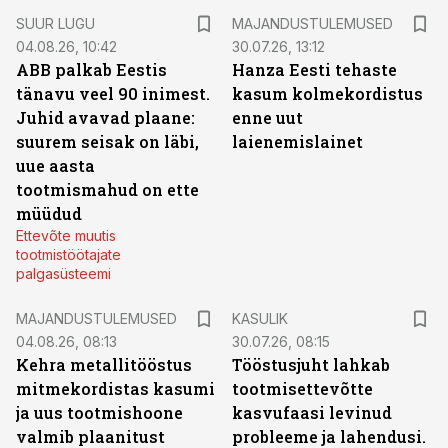
SUUR LUGU
MAJANDUSTULEMUSED
04.08.26, 10:42
30.07.26, 13:12
ABB palkab Eestis
Hanza Eesti tehaste
tänavu veel 90 inimest.
kasum kolmekordistus
Juhid avavad plaane:
enne uut
suurem seisak on läbi,
laienemislainet
uue aasta
tootmismahud on ette
müüdud
Ettevõte muutis
tootmistöötajate
palgasüsteemi
MAJANDUSTULEMUSED
KASULIK
04.08.26, 08:13
30.07.26, 08:15
Kehra metallitööstus
Tööstusjuht lahkab
mitmekordistas kasumi
tootmisettevõtte
ja uus tootmishoone
kasvufaasi levinud
valmib plaanitust
probleeme ja lahendusi.