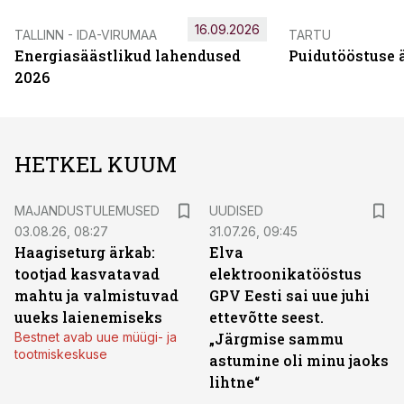
16.09.2026
TALLINN - IDA-VIRUMAA
TARTU
Energiasäästlikud lahendused
Puidutööstuse 
2026
HETKEL KUUM
MAJANDUSTULEMUSED
UUDISED
03.08.26, 08:27
31.07.26, 09:45
Haagiseturg ärkab:
Elva
tootjad kasvatavad
elektroonikatööstus
mahtu ja valmistuvad
GPV Eesti sai uue juhi
uueks laienemiseks
ettevõtte seest.
Bestnet avab uue müügi- ja
„Järgmise sammu
tootmiskeskuse
astumine oli minu jaoks
lihtne“