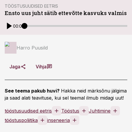
TÖÖSTUSUUDISED EETRIS
Ensto uus juht sätib ettevõtte kasvuks valmis
00:00
Harro Puusild
Jaga
Vihja
See teema pakub huvi?
Hakka neid märksõnu jälgima
ja saad alati teavituse, kui sel teemal ilmub midagi uut!
tööstusuudised eetris
Tööstus
Juhtimine
tööstuspoliitika
inseneeria