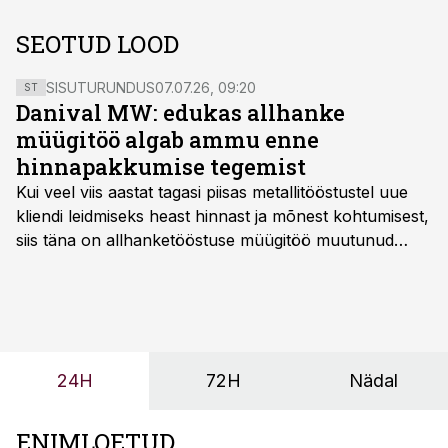
SEOTUD LOOD
SISUTURUNDUS
07.07.26, 09:20
ST
Danival MW: edukas allhanke
müügitöö algab ammu enne
hinnapakkumise tegemist
Kui veel viis aastat tagasi piisas metallitööstustel uue
kliendi leidmiseks heast hinnast ja mõnest kohtumisest,
siis täna on allhanketööstuse müügitöö muutunud
märksa pikemaks ja süsteemsemaks. Konkurents on
kasvanud, kliendid kaaluvad otsuseid põhjalikumalt
ning partnerit ei valita enam ainult tootmisvõimekuse
või hinnakirja järgi.
24H
72H
Nädal
ENIMLOETUD