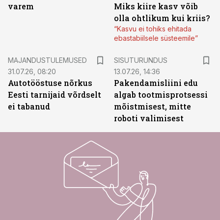
varem
Miks kiire kasv võib
olla ohtlikum kui kriis?
“Kasvu ei tohiks ehitada
ebastabiilsele süsteemile”
ST
MAJANDUSTULEMUSED
SISUTURUNDUS
31.07.26, 08:20
13.07.26, 14:36
Autotööstuse nõrkus
Pakendamisliini edu
Eesti tarnijaid võrdselt
algab tootmisprotsessi
ei tabanud
mõistmisest, mitte
roboti valimisest