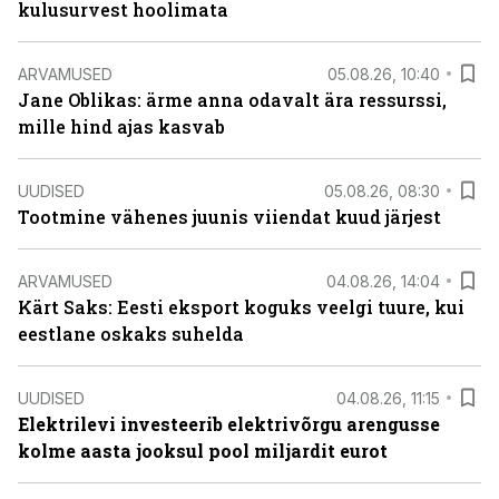
kulusurvest hoolimata
ARVAMUSED
05.08.26, 10:40
Jane Oblikas: ärme anna odavalt ära ressurssi,
mille hind ajas kasvab
UUDISED
05.08.26, 08:30
Tootmine vähenes juunis viiendat kuud järjest
ARVAMUSED
04.08.26, 14:04
Kärt Saks: Eesti eksport koguks veelgi tuure, kui
eestlane oskaks suhelda
UUDISED
04.08.26, 11:15
Elektrilevi investeerib elektrivõrgu arengusse
kolme aasta jooksul pool miljardit eurot