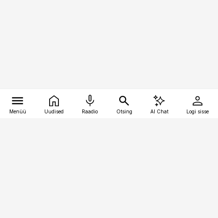
Menüü
Uudised
Raadio
Otsing
AI Chat
Logi sisse
Vana-Lõuna 39/1, 19094 Tallinn
(+372) 667 0111
toostusuudised@toostusuudised.ee
Telli
Reklaam