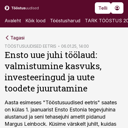
Telli
Avaleht
Kõik lood
Tööstusharud
TARK TÖÖSTUS 2
cebook
cebook
Tagasi
Twitter)
Twitter)
TÖÖSTUSUUDISED EETRIS
06.01.25, 14:00
Ensto uue juhi töölaud:
kedIn
kedIn
valmistumine kasvuks,
ail
ail
investeeringud ja uute
k
k
toodete juurutamine
Aasta esimeses "Tööstusuudised eetris" saates
on külas 1. jaanuarist Ensto Estonia tegevjuhina
alustanud ja seni tehasejuhi ametit pidanud
Margus Leinbock. Küsime värskelt juhilt, kuidas