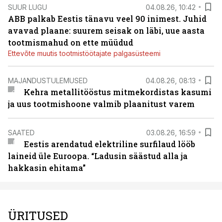
SUUR LUGU
04.08.26, 10:42
ABB palkab Eestis tänavu veel 90 inimest. Juhid
avavad plaane: suurem seisak on läbi, uue aasta
tootmismahud on ette müüdud
Ettevõte muutis tootmistöötajate palgasüsteemi
MAJANDUSTULEMUSED
04.08.26, 08:13
Kehra metallitööstus mitmekordistas kasumi
ja uus tootmishoone valmib plaanitust varem
SAATED
03.08.26, 16:59
Eestis arendatud elektriline surfilaud lööb
laineid üle Euroopa. “Ladusin säästud alla ja
hakkasin ehitama”
ÜRITUSED