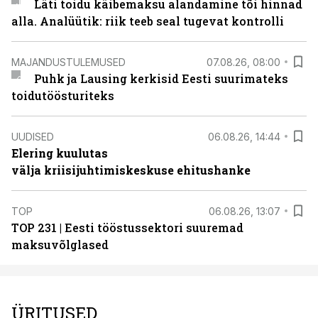
Läti toidu käibemaksu alandamine tõi hinnad
alla. Analüütik: riik teeb seal tugevat kontrolli
MAJANDUSTULEMUSED
07.08.26, 08:00
Puhk ja Lausing kerkisid Eesti suurimateks
toidutöösturiteks
UUDISED
06.08.26, 14:44
Elering kuulutas
välja kriisijuhtimiskeskuse ehitushanke
TOP
06.08.26, 13:07
TOP 231 | Eesti tööstussektori suuremad
maksuvõlglased
ÜRITUSED