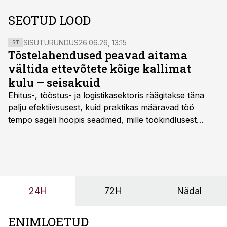
SEOTUD LOOD
SISUTURUNDUS
26.06.26, 13:15
ST
Tõstelahendused peavad aitama
vältida ettevõtete kõige kallimat
kulu – seisakuid
Ehitus-, tööstus- ja logistikasektoris räägitakse täna
palju efektiivsusest, kuid praktikas määravad töö
tempo sageli hoopis seadmed, mille töökindlusest
sõltub kogu objekti või tootmise sujuvus. Kui tõstuk
seisab, töö katkeb või masin ei vasta töötingimustele,
ei tähenda see ettevõtte jaoks ainult tehnilist
probleemi, vaid otsest rahalist kulu, venivaid tähtaegu
ja suuremaid riske tööohutusele.
24H
72H
Nädal
ENIMLOETUD