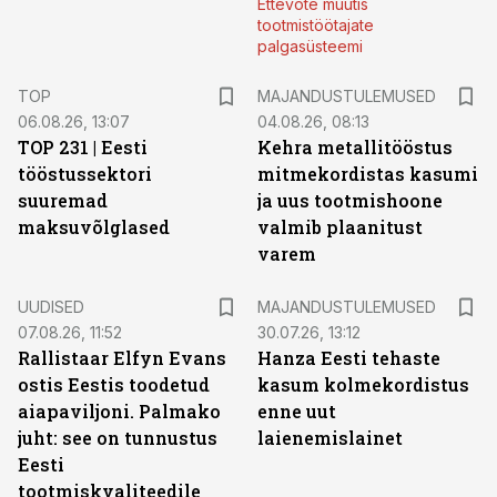
Ettevõte muutis
tootmistöötajate
palgasüsteemi
TOP
MAJANDUSTULEMUSED
06.08.26, 13:07
04.08.26, 08:13
TOP 231 | Eesti
Kehra metallitööstus
tööstussektori
mitmekordistas kasumi
suuremad
ja uus tootmishoone
maksuvõlglased
valmib plaanitust
varem
UUDISED
MAJANDUSTULEMUSED
07.08.26, 11:52
30.07.26, 13:12
Rallistaar Elfyn Evans
Hanza Eesti tehaste
ostis Eestis toodetud
kasum kolmekordistus
aiapaviljoni. Palmako
enne uut
juht: see on tunnustus
laienemislainet
Eesti
tootmiskvaliteedile