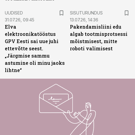
ST
UUDISED
SISUTURUNDUS
31.07.26, 09:45
13.07.26, 14:36
Elva
Pakendamisliini edu
elektroonikatööstus
algab tootmisprotsessi
GPV Eesti sai uue juhi
mõistmisest, mitte
ettevõtte seest.
roboti valimisest
„Järgmise sammu
astumine oli minu jaoks
lihtne“