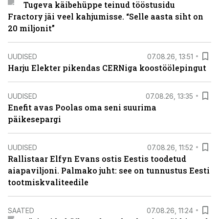
Tugeva käibehüppe teinud tööstusidu
Fractory jäi veel kahjumisse. “Selle aasta siht on
20 miljonit”
UUDISED
07.08.26, 13:51
Harju Elekter pikendas CERNiga koostöölepingut
UUDISED
07.08.26, 13:35
Enefit avas Poolas oma seni suurima
päikesepargi
UUDISED
07.08.26, 11:52
Rallistaar Elfyn Evans ostis Eestis toodetud
aiapaviljoni. Palmako juht: see on tunnustus Eesti
tootmiskvaliteedile
SAATED
07.08.26, 11:24