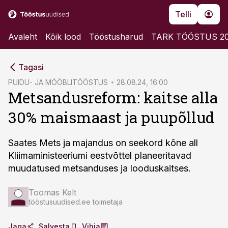
Telli
Avaleht
Kõik lood
Tööstusharud
TARK TÖÖSTUS 2
cebook
Tagasi
Twitter)
PUIDU- JA MÖÖBLITÖÖSTUS
28.08.24, 16:00
Metsandusreform: kaitse alla
kedIn
30% maismaast ja puupõllud
ail
k
Saates Mets ja majandus on seekord kõne all
Kliimaministeeriumi eestvõttel planeeritavad
muudatused metsanduses ja looduskaitses.
Toomas Kelt
tööstusuudised.ee toimetaja
Jaga
Salvesta
Vihja