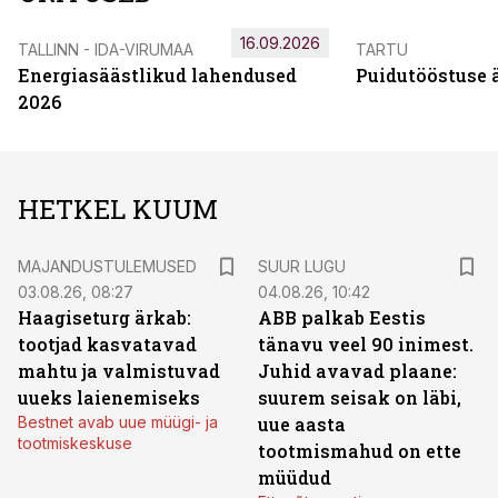
16.09.2026
TALLINN - IDA-VIRUMAA
TARTU
Energiasäästlikud lahendused
Puidutööstuse 
2026
HETKEL KUUM
MAJANDUSTULEMUSED
SUUR LUGU
03.08.26, 08:27
04.08.26, 10:42
Haagiseturg ärkab:
ABB palkab Eestis
tootjad kasvatavad
tänavu veel 90 inimest.
mahtu ja valmistuvad
Juhid avavad plaane:
uueks laienemiseks
suurem seisak on läbi,
Bestnet avab uue müügi- ja
uue aasta
tootmiskeskuse
tootmismahud on ette
müüdud