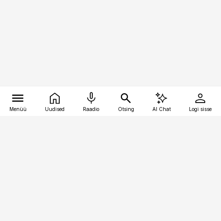
Menüü
Uudised
Raadio
Otsing
AI Chat
Logi sisse
Vana-Lõuna 39/1, 19094 Tallinn
(+372) 667 0111
toostusuudised@toostusuudised.ee
Telli
Reklaam