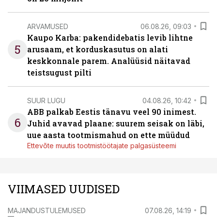
ARVAMUSED
06.08.26, 09:03
Kaupo Karba: pakendidebatis levib lihtne
5
arusaam, et korduskasutus on alati
keskkonnale parem. Analüüsid näitavad
teistsugust pilti
SUUR LUGU
04.08.26, 10:42
ABB palkab Eestis tänavu veel 90 inimest.
6
Juhid avavad plaane: suurem seisak on läbi,
uue aasta tootmismahud on ette müüdud
Ettevõte muutis tootmistöötajate palgasüsteemi
VIIMASED UUDISED
MAJANDUSTULEMUSED
07.08.26, 14:19