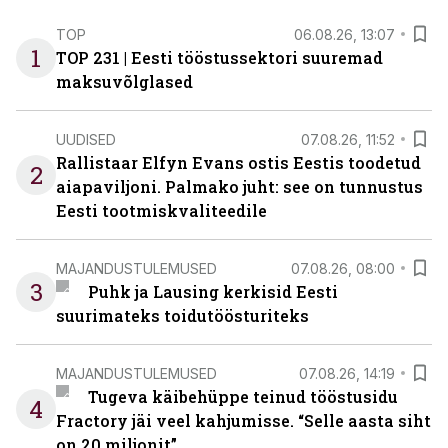
TOP
06.08.26, 13:07
1
TOP 231 | Eesti tööstussektori suuremad
maksuvõlglased
UUDISED
07.08.26, 11:52
Rallistaar Elfyn Evans ostis Eestis toodetud
2
aiapaviljoni. Palmako juht: see on tunnustus
Eesti tootmiskvaliteedile
MAJANDUSTULEMUSED
07.08.26, 08:00
3
Puhk ja Lausing kerkisid Eesti
suurimateks toidutöösturiteks
MAJANDUSTULEMUSED
07.08.26, 14:19
Tugeva käibehüppe teinud tööstusidu
4
Fractory jäi veel kahjumisse. “Selle aasta siht
on 20 miljonit”