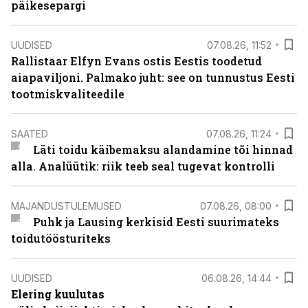
päikesepargi
UUDISED
07.08.26, 11:52
Rallistaar Elfyn Evans ostis Eestis toodetud
aiapaviljoni. Palmako juht: see on tunnustus Eesti
tootmiskvaliteedile
SAATED
07.08.26, 11:24
Läti toidu käibemaksu alandamine tõi hinnad
alla. Analüütik: riik teeb seal tugevat kontrolli
MAJANDUSTULEMUSED
07.08.26, 08:00
Puhk ja Lausing kerkisid Eesti suurimateks
toidutöösturiteks
UUDISED
06.08.26, 14:44
Elering kuulutas