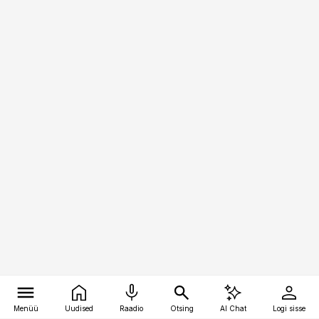
Menüü
Uudised
Raadio
Otsing
AI Chat
Logi sisse