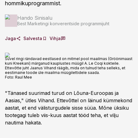
hommikuprogrammist.
Hando Sinisalu
Best Marketingi konverentside programmijuht
Jaga
Salvesta
Vihja
Suvel ringi rändavad eestlased on mitmel pool maailmas (Gröönimaast
kuni Kreekani) märganud kauplustes müügil A. Le Coqi kokteile.
Ettevõtte juht Jaanus Vihand räägib, mida on tulnud teha selleks, et
eestimaine toode üle maailma müügilettidele saada.
Foto:
Raul Mee
"Tänased suurimad turud on Lõuna-Euroopas ja
Aasias," ütles Vihand. Ettevõttel on läinud kümmekond
aastat, et end välisturgudele sisse süüa. Mõne üksiku
tootegagi tuleb viis-kuus aastat tööd teha, et vilju
nautima hakata.