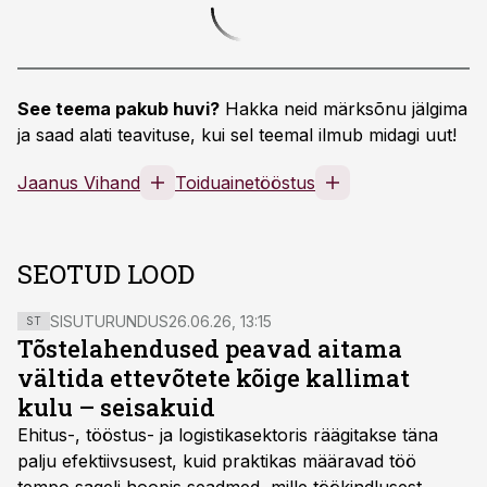
See teema pakub huvi?
Hakka neid märksõnu jälgima
ja saad alati teavituse, kui sel teemal ilmub midagi uut!
Jaanus Vihand
Toiduainetööstus
SEOTUD LOOD
SISUTURUNDUS
26.06.26, 13:15
ST
Tõstelahendused peavad aitama
vältida ettevõtete kõige kallimat
kulu – seisakuid
Ehitus-, tööstus- ja logistikasektoris räägitakse täna
palju efektiivsusest, kuid praktikas määravad töö