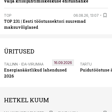
välja kriisijuhtimiskeskuse ehitushanke
TOP
06.08.26, 13:07
TOP 231 | Eesti tööstussektori suuremad
maksuvõlglased
ÜRITUSED
16.09.2026
TALLINN - IDA-VIRUMAA
TARTU
Energiasäästlikud lahendused
Puidutööstuse 
2026
HETKEL KUUM