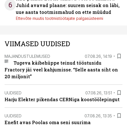
6
Juhid avavad plaane: suurem seisak on läbi,
uue aasta tootmismahud on ette müüdud
Ettevõte muutis tootmistöötajate palgasüsteemi
VIIMASED UUDISED
MAJANDUSTULEMUSED
07.08.26, 14:19
Tugeva käibehüppe teinud tööstusidu
Fractory jäi veel kahjumisse. “Selle aasta siht on
20 miljonit”
UUDISED
07.08.26, 13:51
Harju Elekter pikendas CERNiga koostöölepingut
UUDISED
07.08.26, 13:35
Enefit avas Poolas oma seni suurima