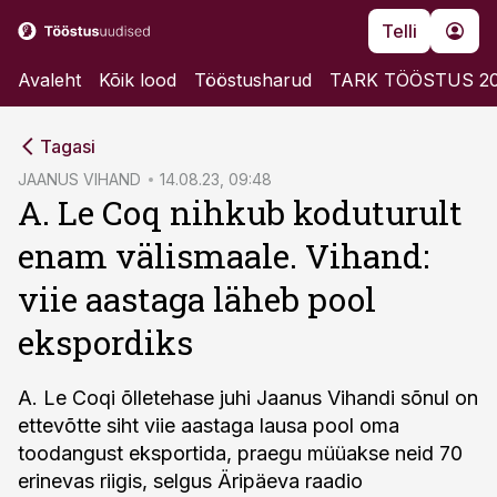
Telli
Avaleht
Kõik lood
Tööstusharud
TARK TÖÖSTUS 2
cebook
Tagasi
Twitter)
JAANUS VIHAND
14.08.23, 09:48
A. Le Coq nihkub koduturult
kedIn
enam välismaale. Vihand:
ail
viie aastaga läheb pool
k
ekspordiks
A. Le Coqi õlletehase juhi Jaanus Vihandi sõnul on
ettevõtte siht viie aastaga lausa pool oma
toodangust eksportida, praegu müüakse neid 70
erinevas riigis, selgus Äripäeva raadio