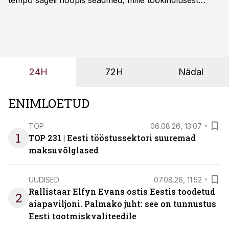
tempo sageli hoopis seadmed, mille töökindlusest
sõltub kogu objekti või tootmise sujuvus. Kui tõstuk
seisab, töö katkeb või masin ei vasta töötingimustele,
ei tähenda see ettevõtte jaoks ainult tehnilist
probleemi, vaid otsest rahalist kulu, venivaid tähtaegu
ja suuremaid riske tööohutusele.
24H
72H
Nädal
ENIMLOETUD
TOP
06.08.26, 13:07
1
TOP 231 | Eesti tööstussektori suuremad
maksuvõlglased
UUDISED
07.08.26, 11:52
Rallistaar Elfyn Evans ostis Eestis toodetud
2
aiapaviljoni. Palmako juht: see on tunnustus
Eesti tootmiskvaliteedile