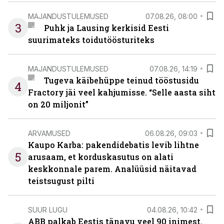
MAJANDUSTULEMUSED
07.08.26, 08:00
3
Puhk ja Lausing kerkisid Eesti
suurimateks toidutöösturiteks
MAJANDUSTULEMUSED
07.08.26, 14:19
Tugeva käibehüppe teinud tööstusidu
4
Fractory jäi veel kahjumisse. “Selle aasta siht
on 20 miljonit”
ARVAMUSED
06.08.26, 09:03
Kaupo Karba: pakendidebatis levib lihtne
5
arusaam, et korduskasutus on alati
keskkonnale parem. Analüüsid näitavad
teistsugust pilti
SUUR LUGU
04.08.26, 10:42
ABB palkab Eestis tänavu veel 90 inimest.