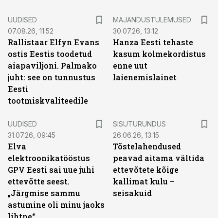
UUDISED
MAJANDUSTULEMUSED
07.08.26, 11:52
30.07.26, 13:12
Rallistaar Elfyn Evans
Hanza Eesti tehaste
ostis Eestis toodetud
kasum kolmekordistus
aiapaviljoni. Palmako
enne uut
juht: see on tunnustus
laienemislainet
Eesti
tootmiskvaliteedile
ST
UUDISED
SISUTURUNDUS
31.07.26, 09:45
26.06.26, 13:15
Elva
Tõstelahendused
elektroonikatööstus
peavad aitama vältida
GPV Eesti sai uue juhi
ettevõtete kõige
ettevõtte seest.
kallimat kulu –
„Järgmise sammu
seisakuid
astumine oli minu jaoks
lihtne“