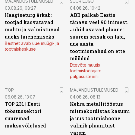
MAJANDUSTULEMUSED
SUUR LUGU
03.08.26, 08:27
04.08.26, 10:42
Haagiseturg ärkab:
ABB palkab Eestis
tootjad kasvatavad
tänavu veel 90 inimest.
mahtu ja valmistuvad
Juhid avavad plaane:
uueks laienemiseks
suurem seisak on läbi,
Bestnet avab uue müügi- ja
uue aasta
tootmiskeskuse
tootmismahud on ette
müüdud
Ettevõte muutis
tootmistöötajate
palgasüsteemi
TOP
MAJANDUSTULEMUSED
06.08.26, 13:07
04.08.26, 08:13
TOP 231 | Eesti
Kehra metallitööstus
tööstussektori
mitmekordistas kasumi
suuremad
ja uus tootmishoone
maksuvõlglased
valmib plaanitust
varem