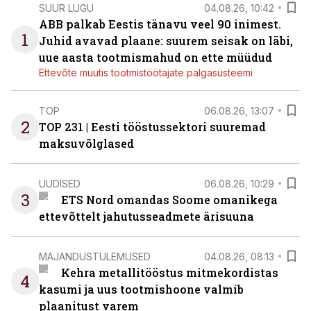
SUUR LUGU
04.08.26, 10:42
ABB palkab Eestis tänavu veel 90 inimest.
1
Juhid avavad plaane: suurem seisak on läbi,
uue aasta tootmismahud on ette müüdud
Ettevõte muutis tootmistöötajate palgasüsteemi
TOP
06.08.26, 13:07
2
TOP 231 | Eesti tööstussektori suuremad
maksuvõlglased
UUDISED
06.08.26, 10:29
3
ETS Nord omandas Soome omanikega
ettevõttelt jahutusseadmete ärisuuna
MAJANDUSTULEMUSED
04.08.26, 08:13
Kehra metallitööstus mitmekordistas
4
kasumi ja uus tootmishoone valmib
plaanitust varem