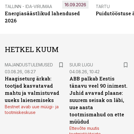
16.09.2026
TALLINN - IDA-VIRUMAA
TARTU
Energiasäästlikud lahendused
Puidutööstuse 
2026
HETKEL KUUM
MAJANDUSTULEMUSED
SUUR LUGU
03.08.26, 08:27
04.08.26, 10:42
Haagiseturg ärkab:
ABB palkab Eestis
tootjad kasvatavad
tänavu veel 90 inimest.
mahtu ja valmistuvad
Juhid avavad plaane:
uueks laienemiseks
suurem seisak on läbi,
Bestnet avab uue müügi- ja
uue aasta
tootmiskeskuse
tootmismahud on ette
müüdud
Ettevõte muutis
tootmistöötajate