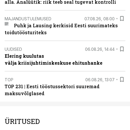
alla. Analüütik: riik teeb seal tugevat kontrolli
MAJANDUSTULEMUSED
07.08.26, 08:00
Puhk ja Lausing kerkisid Eesti suurimateks
toidutöösturiteks
UUDISED
06.08.26, 14:44
Elering kuulutas
välja kriisijuhtimiskeskuse ehitushanke
TOP
06.08.26, 13:07
TOP 231 | Eesti tööstussektori suuremad
maksuvõlglased
ÜRITUSED