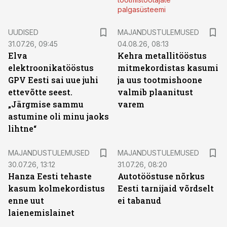
palgasüsteemi
UUDISED
MAJANDUSTULEMUSED
31.07.26, 09:45
04.08.26, 08:13
Elva
Kehra metallitööstus
elektroonikatööstus
mitmekordistas kasumi
GPV Eesti sai uue juhi
ja uus tootmishoone
ettevõtte seest.
valmib plaanitust
„Järgmise sammu
varem
astumine oli minu jaoks
lihtne“
MAJANDUSTULEMUSED
MAJANDUSTULEMUSED
30.07.26, 13:12
31.07.26, 08:20
Hanza Eesti tehaste
Autotööstuse nõrkus
kasum kolmekordistus
Eesti tarnijaid võrdselt
enne uut
ei tabanud
laienemislainet