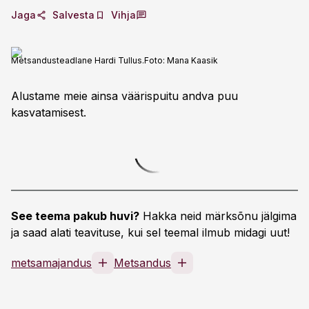
Jaga
Salvesta
Vihja
Metsandusteadlane Hardi Tullus.
Foto:
Mana Kaasik
Alustame meie ainsa väärispuitu andva puu
kasvatamisest.
See teema pakub huvi?
Hakka neid märksõnu jälgima
ja saad alati teavituse, kui sel teemal ilmub midagi uut!
metsamajandus
Metsandus