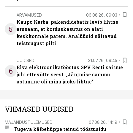
ARVAMUSED
06.08.26, 09:03
Kaupo Karba: pakendidebatis levib lihtne
5
arusaam, et korduskasutus on alati
keskkonnale parem. Analüüsid näitavad
teistsugust pilti
UUDISED
31.07.26, 09:45
Elva elektroonikatööstus GPV Eesti sai uue
6
juhi ettevõtte seest. „Järgmise sammu
astumine oli minu jaoks lihtne“
VIIMASED UUDISED
MAJANDUSTULEMUSED
07.08.26, 14:19
Tugeva käibehüppe teinud tööstusidu