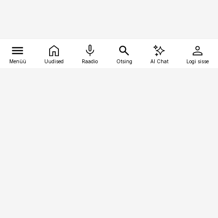
Menüü
Uudised
Raadio
Otsing
AI Chat
Logi sisse
Vana-Lõuna 39/1, 19094 Tallinn
(+372) 667 0111
toostusuudised@toostusuudised.ee
Telli
Reklaam
Firmast
Sisu kasutamisõigused
Ajakirjaniku
eetikakoodeks