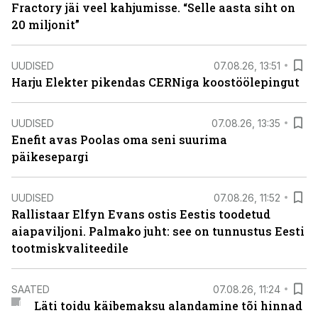
Fractory jäi veel kahjumisse. “Selle aasta siht on
20 miljonit”
UUDISED
07.08.26, 13:51
Harju Elekter pikendas CERNiga koostöölepingut
UUDISED
07.08.26, 13:35
Enefit avas Poolas oma seni suurima
päikesepargi
UUDISED
07.08.26, 11:52
Rallistaar Elfyn Evans ostis Eestis toodetud
aiapaviljoni. Palmako juht: see on tunnustus Eesti
tootmiskvaliteedile
SAATED
07.08.26, 11:24
Läti toidu käibemaksu alandamine tõi hinnad