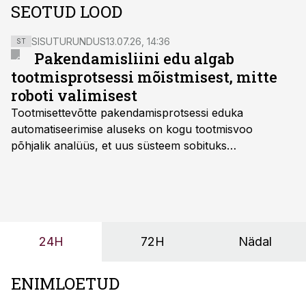
SEOTUD LOOD
SISUTURUNDUS
13.07.26, 14:36
ST
Pakendamisliini edu algab
tootmisprotsessi mõistmisest, mitte
roboti valimisest
Tootmisettevõtte pakendamisprotsessi eduka
automatiseerimise aluseks on kogu tootmisvoo
põhjalik analüüs, et uus süsteem sobituks
olemasolevasse keskkonda, aitaks vähendada
tööjõuvajadust ning oleks valmis ka ettevõtte
tulevasteks arenguteks. Lihtsalt roboti lisamine
enamasti oodatud tulemust ei too, nendib tootmise ja
tööstuse automatiseerimislahenduste arendaja Smitech
24H
72H
Nädal
OÜ tegevjuht Sander Mitendorf.
ENIMLOETUD