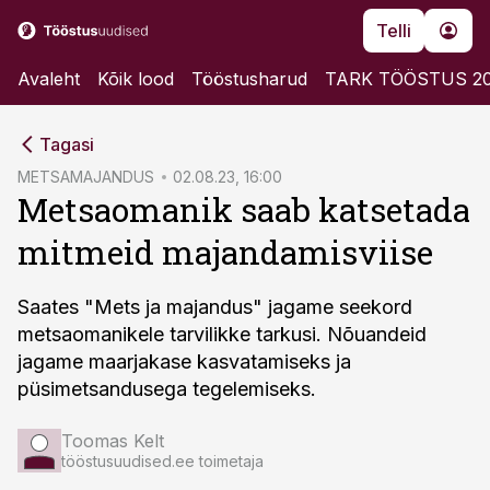
Telli
Avaleht
Kõik lood
Tööstusharud
TARK TÖÖSTUS 2
cebook
Tagasi
Twitter)
METSAMAJANDUS
02.08.23, 16:00
Metsaomanik saab katsetada
kedIn
mitmeid majandamisviise
ail
k
Saates "Mets ja majandus" jagame seekord
metsaomanikele tarvilikke tarkusi. Nõuandeid
jagame maarjakase kasvatamiseks ja
püsimetsandusega tegelemiseks.
Toomas Kelt
tööstusuudised.ee toimetaja