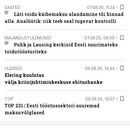
SAATED
07.08.26, 11:24
Läti toidu käibemaksu alandamine tõi hinnad
alla. Analüütik: riik teeb seal tugevat kontrolli
MAJANDUSTULEMUSED
07.08.26, 08:00
Puhk ja Lausing kerkisid Eesti suurimateks
toidutöösturiteks
UUDISED
06.08.26, 14:44
Elering kuulutas
välja kriisijuhtimiskeskuse ehitushanke
TOP
06.08.26, 13:07
TOP 231 | Eesti tööstussektori suuremad
maksuvõlglased