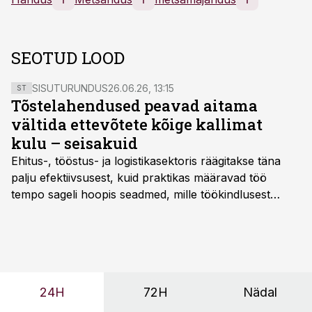
SEOTUD LOOD
SISUTURUNDUS
26.06.26, 13:15
ST
Tõstelahendused peavad aitama
vältida ettevõtete kõige kallimat
kulu – seisakuid
Ehitus-, tööstus- ja logistikasektoris räägitakse täna
palju efektiivsusest, kuid praktikas määravad töö
tempo sageli hoopis seadmed, mille töökindlusest
sõltub kogu objekti või tootmise sujuvus. Kui tõstuk
seisab, töö katkeb või masin ei vasta töötingimustele,
ei tähenda see ettevõtte jaoks ainult tehnilist
probleemi, vaid otsest rahalist kulu, venivaid tähtaegu
ja suuremaid riske tööohutusele.
24H
72H
Nädal