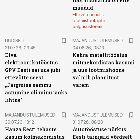
tootmismahud on ette
müüdud
Ettevõte muutis
tootmistöötajate
palgasüsteemi
UUDISED
MAJANDUSTULEMUSED
31.07.26, 09:45
04.08.26, 08:13
Elva
Kehra metallitööstus
elektroonikatööstus
mitmekordistas kasumi
GPV Eesti sai uue juhi
ja uus tootmishoone
ettevõtte seest.
valmib plaanitust
„Järgmise sammu
varem
astumine oli minu jaoks
lihtne“
MAJANDUSTULEMUSED
MAJANDUSTULEMUSED
30.07.26, 13:12
31.07.26, 08:20
Hanza Eesti tehaste
Autotööstuse nõrkus
kasum kolmekordistus
Eesti tarnijaid võrdselt