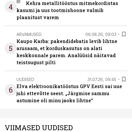
Kehra metallitööstus mitmekordistas
4
kasumi ja uus tootmishoone valmib
plaanitust varem
ARVAMUSED
06.08.26, 09:03
Kaupo Karba: pakendidebatis levib lihtne
5
arusaam, et korduskasutus on alati
keskkonnale parem. Analüüsid näitavad
teistsugust pilti
UUDISED
31.07.26, 09:45
Elva elektroonikatööstus GPV Eesti sai uue
6
juhi ettevõtte seest. „Järgmise sammu
astumine oli minu jaoks lihtne“
VIIMASED UUDISED