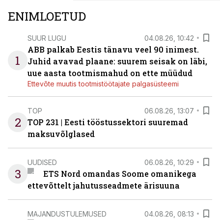
ENIMLOETUD
SUUR LUGU
04.08.26, 10:42
ABB palkab Eestis tänavu veel 90 inimest.
1
Juhid avavad plaane: suurem seisak on läbi,
uue aasta tootmismahud on ette müüdud
Ettevõte muutis tootmistöötajate palgasüsteemi
TOP
06.08.26, 13:07
2
TOP 231 | Eesti tööstussektori suuremad
maksuvõlglased
UUDISED
06.08.26, 10:29
3
ETS Nord omandas Soome omanikega
ettevõttelt jahutusseadmete ärisuuna
MAJANDUSTULEMUSED
04.08.26, 08:13