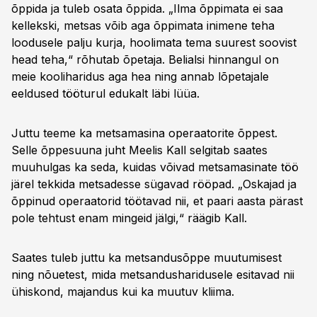
õppida ja tuleb osata õppida. „Ilma õppimata ei saa
kellekski, metsas võib aga õppimata inimene teha
loodusele palju kurja, hoolimata tema suurest soovist
head teha,“ rõhutab õpetaja. Belialsi hinnangul on
meie kooliharidus aga hea ning annab lõpetajale
eeldused tööturul edukalt läbi lüüa.
Juttu teeme ka metsamasina operaatorite õppest.
Selle õppesuuna juht Meelis Kall selgitab saates
muuhulgas ka seda, kuidas võivad metsamasinate töö
järel tekkida metsadesse sügavad rööpad. „Oskajad ja
õppinud operaatorid töötavad nii, et paari aasta pärast
pole tehtust enam mingeid jälgi,“ räägib Kall.
Saates tuleb juttu ka metsandusõppe muutumisest
ning nõuetest, mida metsandusharidusele esitavad nii
ühiskond, majandus kui ka muutuv kliima.