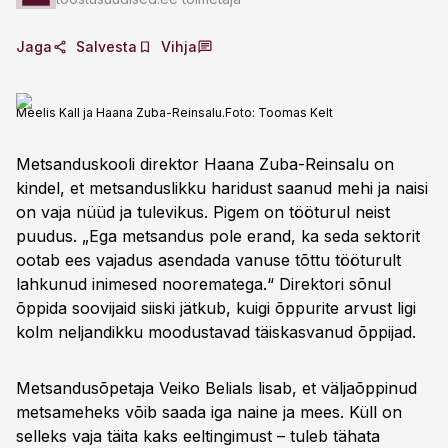
Jaga
Salvesta
Vihja
Meelis Kall ja Haana Zuba-Reinsalu.
Foto:
Toomas Kelt
Metsanduskooli direktor Haana Zuba-Reinsalu on
kindel, et metsanduslikku haridust saanud mehi ja naisi
on vaja nüüd ja tulevikus. Pigem on tööturul neist
puudus. „Ega metsandus pole erand, ka seda sektorit
ootab ees vajadus asendada vanuse tõttu tööturult
lahkunud inimesed noorematega.“ Direktori sõnul
õppida soovijaid siiski jätkub, kuigi õppurite arvust ligi
kolm neljandikku moodustavad täiskasvanud õppijad.
Metsandusõpetaja Veiko Belials lisab, et väljaõppinud
metsameheks võib saada iga naine ja mees. Küll on
selleks vaja täita kaks eeltingimust – tuleb tähata