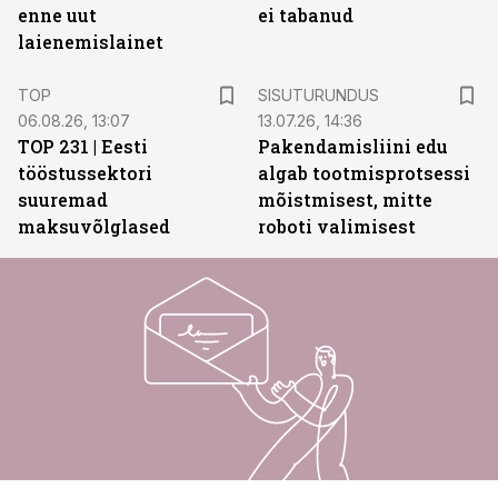
enne uut
ei tabanud
laienemislainet
ST
TOP
SISUTURUNDUS
06.08.26, 13:07
13.07.26, 14:36
TOP 231 | Eesti
Pakendamisliini edu
tööstussektori
algab tootmisprotsessi
suuremad
mõistmisest, mitte
maksuvõlglased
roboti valimisest