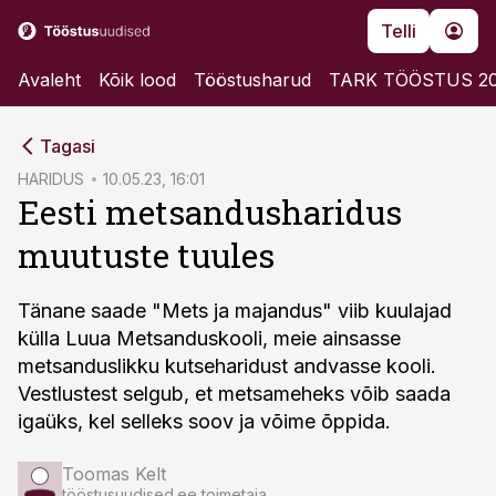
Telli
Avaleht
Kõik lood
Tööstusharud
TARK TÖÖSTUS 2
cebook
cebook
Tagasi
Twitter)
Twitter)
HARIDUS
10.05.23, 16:01
Eesti metsandusharidus
kedIn
kedIn
muutuste tuules
ail
ail
k
k
Tänane saade "Mets ja majandus" viib kuulajad
külla Luua Metsanduskooli, meie ainsasse
metsanduslikku kutseharidust andvasse kooli.
Vestlustest selgub, et metsameheks võib saada
igaüks, kel selleks soov ja võime õppida.
Toomas Kelt
tööstusuudised.ee toimetaja