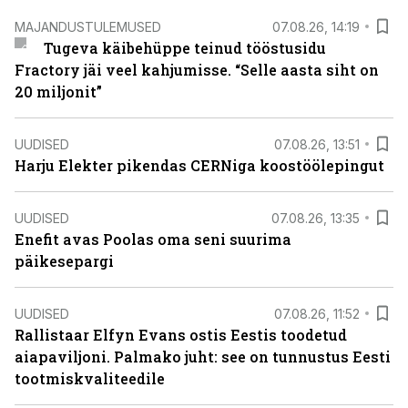
MAJANDUSTULEMUSED
07.08.26, 14:19
Tugeva käibehüppe teinud tööstusidu
Fractory jäi veel kahjumisse. “Selle aasta siht on
20 miljonit”
UUDISED
07.08.26, 13:51
Harju Elekter pikendas CERNiga koostöölepingut
UUDISED
07.08.26, 13:35
Enefit avas Poolas oma seni suurima
päikesepargi
UUDISED
07.08.26, 11:52
Rallistaar Elfyn Evans ostis Eestis toodetud
aiapaviljoni. Palmako juht: see on tunnustus Eesti
tootmiskvaliteedile