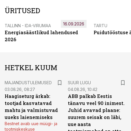
ÜRITUSED
16.09.2026
TALLINN - IDA-VIRUMAA
TARTU
Energiasäästlikud lahendused
Puidutööstuse 
2026
HETKEL KUUM
MAJANDUSTULEMUSED
SUUR LUGU
03.08.26, 08:27
04.08.26, 10:42
Haagiseturg ärkab:
ABB palkab Eestis
tootjad kasvatavad
tänavu veel 90 inimest.
mahtu ja valmistuvad
Juhid avavad plaane:
uueks laienemiseks
suurem seisak on läbi,
Bestnet avab uue müügi- ja
uue aasta
tootmiskeskuse