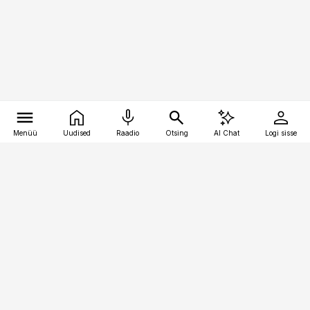
Menüü
Uudised
Raadio
Otsing
AI Chat
Logi sisse
Vana-Lõuna 39/1, 19094 Tallinn
(+372) 667 0111
toostusuudised@toostusuudised.ee
Telli
Reklaam
Firmast