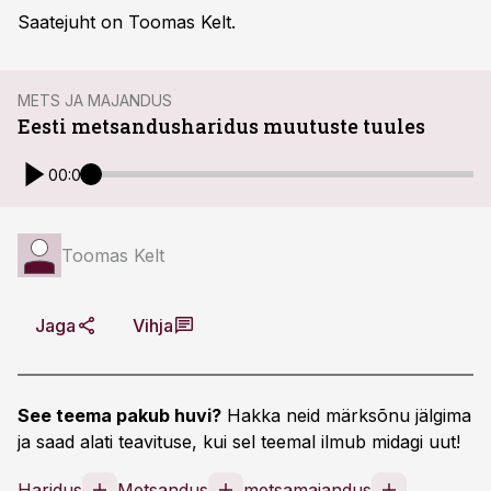
Saatejuht on Toomas Kelt.
METS JA MAJANDUS
Eesti metsandusharidus muutuste tuules
00:00
Toomas Kelt
Jaga
Vihja
See teema pakub huvi?
Hakka neid märksõnu jälgima
ja saad alati teavituse, kui sel teemal ilmub midagi uut!
Haridus
Metsandus
metsamajandus