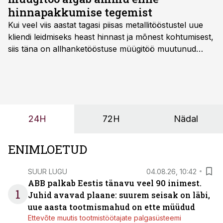
hinnapakkumise tegemist
Kui veel viis aastat tagasi piisas metallitööstustel uue
kliendi leidmiseks heast hinnast ja mõnest kohtumisest,
siis täna on allhanketööstuse müügitöö muutunud
märksa pikemaks ja süsteemsemaks. Konkurents on
kasvanud, kliendid kaaluvad otsuseid põhjalikumalt
ning partnerit ei valita enam ainult tootmisvõimekuse
või hinnakirja järgi.
24H
72H
Nädal
ENIMLOETUD
SUUR LUGU
04.08.26, 10:42
ABB palkab Eestis tänavu veel 90 inimest.
1
Juhid avavad plaane: suurem seisak on läbi,
uue aasta tootmismahud on ette müüdud
Ettevõte muutis tootmistöötajate palgasüsteemi