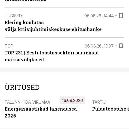
UUDISED
06.08.26, 14:44
Elering kuulutas
välja kriisijuhtimiskeskuse ehitushanke
TOP
06.08.26, 13:07
TOP 231 | Eesti tööstussektori suuremad
maksuvõlglased
ÜRITUSED
16.09.2026
TALLINN - IDA-VIRUMAA
TARTU
Energiasäästlikud lahendused
Puidutööstuse 
2026