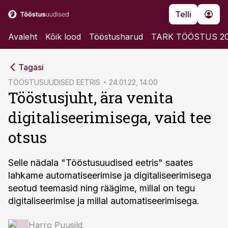
Telli
Avaleht
Kõik lood
Tööstusharud
TARK TÖÖSTUS 2
cebook
cebook
Tagasi
Twitter)
Twitter)
TÖÖSTUSUUDISED EETRIS
24.01.22, 14:00
Tööstusjuht, ära venita
kedIn
kedIn
digitaliseerimisega, vaid tee
ail
ail
otsus
k
k
Selle nädala "Tööstusuudised eetris" saates
lahkame automatiseerimise ja digitaliseerimisega
seotud teemasid ning räägime, millal on tegu
digitaliseerimise ja millal automatiseerimisega.
Harro Puusild