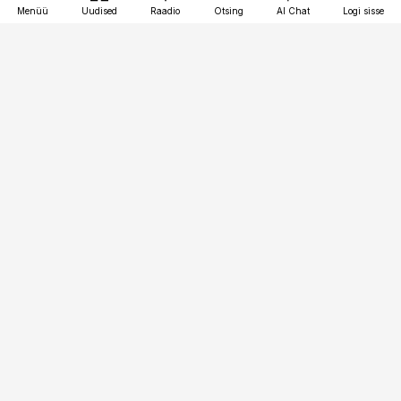
Menüü
Uudised
Raadio
Otsing
AI Chat
Logi sisse
Vana-Lõuna 39/1, 19094 Tallinn
(+372) 667 0111
toostusuudised@toostusuudised.ee
Telli
Reklaam
Firmast
Sisu kasutamisõigused
Ajakirjaniku
eetikakoodeks
Üldtingimused
Privaatsustingimused
Küpsiste poliitika
KKK
Eesti Meediaettevõtete
Eelistuste haldamine
Liit