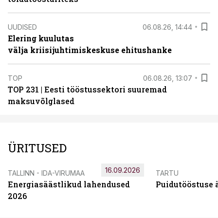
UUDISED
06.08.26, 14:44
Elering kuulutas
välja kriisijuhtimiskeskuse ehitushanke
TOP
06.08.26, 13:07
TOP 231 | Eesti tööstussektori suuremad
maksuvõlglased
ÜRITUSED
16.09.2026
TALLINN - IDA-VIRUMAA
TARTU
Energiasäästlikud lahendused
Puidutööstuse 
2026