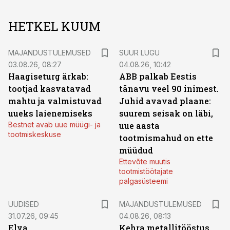
HETKEL KUUM
MAJANDUSTULEMUSED
SUUR LUGU
03.08.26, 08:27
04.08.26, 10:42
Haagiseturg ärkab:
ABB palkab Eestis
tootjad kasvatavad
tänavu veel 90 inimest.
mahtu ja valmistuvad
Juhid avavad plaane:
uueks laienemiseks
suurem seisak on läbi,
Bestnet avab uue müügi- ja
uue aasta
tootmiskeskuse
tootmismahud on ette
müüdud
Ettevõte muutis
tootmistöötajate
palgasüsteemi
UUDISED
MAJANDUSTULEMUSED
31.07.26, 09:45
04.08.26, 08:13
Elva
Kehra metallitööstus