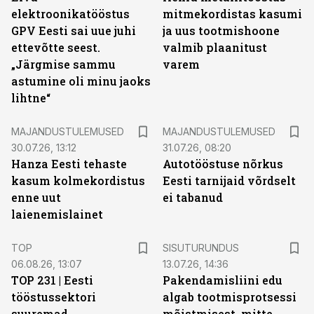
elektroonikatööstus
mitmekordistas kasumi
GPV Eesti sai uue juhi
ja uus tootmishoone
ettevõtte seest.
valmib plaanitust
„Järgmise sammu
varem
astumine oli minu jaoks
lihtne“
MAJANDUSTULEMUSED
MAJANDUSTULEMUSED
30.07.26, 13:12
31.07.26, 08:20
Hanza Eesti tehaste
Autotööstuse nõrkus
kasum kolmekordistus
Eesti tarnijaid võrdselt
enne uut
ei tabanud
laienemislainet
ST
TOP
SISUTURUNDUS
06.08.26, 13:07
13.07.26, 14:36
TOP 231 | Eesti
Pakendamisliini edu
tööstussektori
algab tootmisprotsessi
suuremad
mõistmisest, mitte