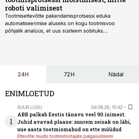
roboti valimisest
Tootmisettevõtte pakendamisprotsessi eduka
automatiseerimise aluseks on kogu tootmisvoo
põhjalik analüüs, et uus süsteem sobituks
olemasolevasse keskkonda, aitaks vähendada
tööjõuvajadust ning oleks valmis ka ettevõtte
tulevasteks arenguteks. Lihtsalt roboti lisamine
enamasti oodatud tulemust ei too, nendib tootmise ja
tööstuse automatiseerimislahenduste arendaja Smitech
24H
72H
Nädal
OÜ tegevjuht Sander Mitendorf.
ENIMLOETUD
SUUR LUGU
04.08.26, 10:42
ABB palkab Eestis tänavu veel 90 inimest.
1
Juhid avavad plaane: suurem seisak on läbi,
uue aasta tootmismahud on ette müüdud
Ettevõte muutis tootmistöötajate palgasüsteemi