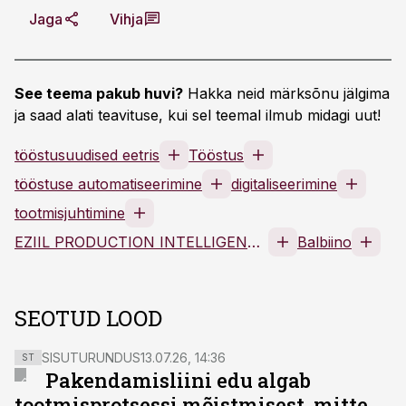
Jaga
Vihja
See teema pakub huvi?
Hakka neid märksõnu jälgima
ja saad alati teavituse, kui sel teemal ilmub midagi uut!
tööstusuudised eetris
Tööstus
tööstuse automatiseerimine
digitaliseerimine
tootmisjuhtimine
EZIIL PRODUCTION INTELLIGENCE OÜ
Balbiino
SEOTUD LOOD
SISUTURUNDUS
13.07.26, 14:36
ST
Pakendamisliini edu algab
tootmisprotsessi mõistmisest, mitte