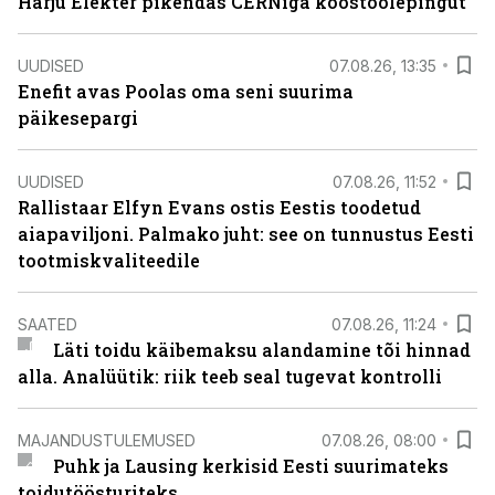
Harju Elekter pikendas CERNiga koostöölepingut
UUDISED
07.08.26, 13:35
Enefit avas Poolas oma seni suurima
päikesepargi
UUDISED
07.08.26, 11:52
Rallistaar Elfyn Evans ostis Eestis toodetud
aiapaviljoni. Palmako juht: see on tunnustus Eesti
tootmiskvaliteedile
SAATED
07.08.26, 11:24
Läti toidu käibemaksu alandamine tõi hinnad
alla. Analüütik: riik teeb seal tugevat kontrolli
MAJANDUSTULEMUSED
07.08.26, 08:00
Puhk ja Lausing kerkisid Eesti suurimateks
toidutöösturiteks