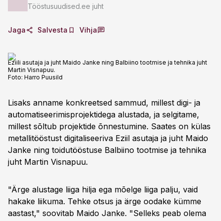
Tööstusuudised.ee juht
Jaga
Salvesta
Vihja
Eziili asutaja ja juht Maido Janke ning Balbiino tootmise ja tehnika juht
Martin Visnapuu.
Foto:
Harro Puusild
Lisaks anname konkreetsed sammud, millest digi- ja
automatiseerimisprojektidega alustada, ja selgitame,
millest sõltub projektide õnnestumine. Saates on külas
metallitööstust digitaliseeriva Eziil asutaja ja juht Maido
Janke ning toidutööstuse Balbiino tootmise ja tehnika
juht Martin Visnapuu.
"Ärge alustage liiga hilja ega mõelge liiga palju, vaid
hakake liikuma. Tehke otsus ja ärge oodake kümme
aastast," soovitab Maido Janke. "Selleks peab olema