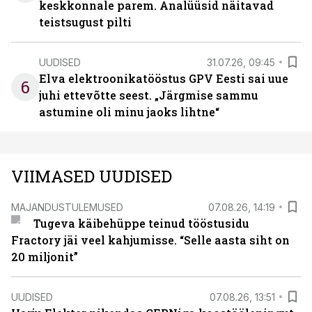
keskkonnale parem. Analüüsid näitavad
teistsugust pilti
UUDISED
31.07.26, 09:45
Elva elektroonikatööstus GPV Eesti sai uue
6
juhi ettevõtte seest. „Järgmise sammu
astumine oli minu jaoks lihtne“
VIIMASED UUDISED
MAJANDUSTULEMUSED
07.08.26, 14:19
Tugeva käibehüppe teinud tööstusidu
Fractory jäi veel kahjumisse. “Selle aasta siht on
20 miljonit”
UUDISED
07.08.26, 13:51