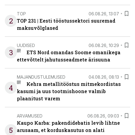
TOP
06.08.26, 13:07
2
TOP 231 | Eesti tööstussektori suuremad
maksuvõlglased
UUDISED
06.08.26, 10:29
3
ETS Nord omandas Soome omanikega
ettevõttelt jahutusseadmete ärisuuna
MAJANDUSTULEMUSED
04.08.26, 08:13
Kehra metallitööstus mitmekordistas
4
kasumi ja uus tootmishoone valmib
plaanitust varem
ARVAMUSED
06.08.26, 09:03
Kaupo Karba: pakendidebatis levib lihtne
5
arusaam, et korduskasutus on alati