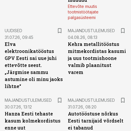
Ettevõte muutis
tootmistöötajate
palgasüsteemi
UUDISED
MAJANDUSTULEMUSED
31.07.26, 09:45
04.08.26, 08:13
Elva
Kehra metallitööstus
elektroonikatööstus
mitmekordistas kasumi
GPV Eesti sai uue juhi
ja uus tootmishoone
ettevõtte seest.
valmib plaanitust
„Järgmise sammu
varem
astumine oli minu jaoks
lihtne“
MAJANDUSTULEMUSED
MAJANDUSTULEMUSED
30.07.26, 13:12
31.07.26, 08:20
Hanza Eesti tehaste
Autotööstuse nõrkus
kasum kolmekordistus
Eesti tarnijaid võrdselt
enne uut
ei tabanud