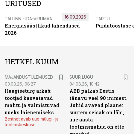
ÜRITUSED
16.09.2026
TALLINN - IDA-VIRUMAA
TARTU
Energiasäästlikud lahendused
Puidutööstuse 
2026
HETKEL KUUM
MAJANDUSTULEMUSED
SUUR LUGU
03.08.26, 08:27
04.08.26, 10:42
Haagiseturg ärkab:
ABB palkab Eestis
tootjad kasvatavad
tänavu veel 90 inimest.
mahtu ja valmistuvad
Juhid avavad plaane:
uueks laienemiseks
suurem seisak on läbi,
Bestnet avab uue müügi- ja
uue aasta
tootmiskeskuse
tootmismahud on ette
müüdud