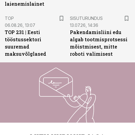
laienemislainet
ST
TOP
SISUTURUNDUS
06.08.26, 13:07
13.07.26, 14:36
TOP 231 | Eesti
Pakendamisliini edu
tööstussektori
algab tootmisprotsessi
suuremad
mõistmisest, mitte
maksuvõlglased
roboti valimisest