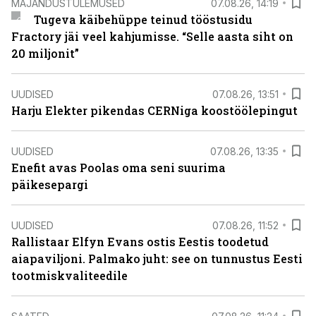
MAJANDUSTULEMUSED
07.08.26, 14:19
Tugeva käibehüppe teinud tööstusidu
Fractory jäi veel kahjumisse. “Selle aasta siht on
20 miljonit”
UUDISED
07.08.26, 13:51
Harju Elekter pikendas CERNiga koostöölepingut
UUDISED
07.08.26, 13:35
Enefit avas Poolas oma seni suurima
päikesepargi
UUDISED
07.08.26, 11:52
Rallistaar Elfyn Evans ostis Eestis toodetud
aiapaviljoni. Palmako juht: see on tunnustus Eesti
tootmiskvaliteedile