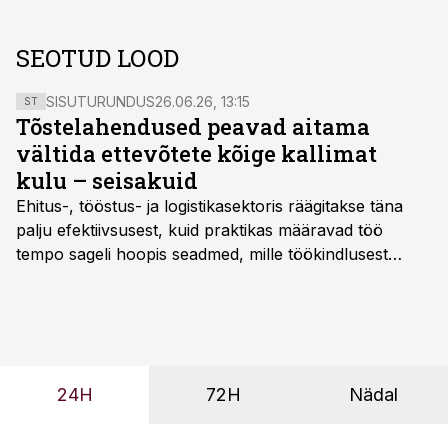
SEOTUD LOOD
SISUTURUNDUS
26.06.26, 13:15
ST
Tõstelahendused peavad aitama
vältida ettevõtete kõige kallimat
kulu – seisakuid
Ehitus-, tööstus- ja logistikasektoris räägitakse täna
palju efektiivsusest, kuid praktikas määravad töö
tempo sageli hoopis seadmed, mille töökindlusest
sõltub kogu objekti või tootmise sujuvus. Kui tõstuk
seisab, töö katkeb või masin ei vasta töötingimustele,
ei tähenda see ettevõtte jaoks ainult tehnilist
probleemi, vaid otsest rahalist kulu, venivaid tähtaegu
ja suuremaid riske tööohutusele.
24H
72H
Nädal