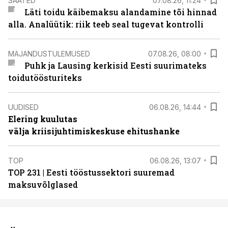
SAATED
07.08.26, 11:24
Läti toidu käibemaksu alandamine tõi hinnad
alla. Analüütik: riik teeb seal tugevat kontrolli
MAJANDUSTULEMUSED
07.08.26, 08:00
Puhk ja Lausing kerkisid Eesti suurimateks
toidutöösturiteks
UUDISED
06.08.26, 14:44
Elering kuulutas
välja kriisijuhtimiskeskuse ehitushanke
TOP
06.08.26, 13:07
TOP 231 | Eesti tööstussektori suuremad
maksuvõlglased