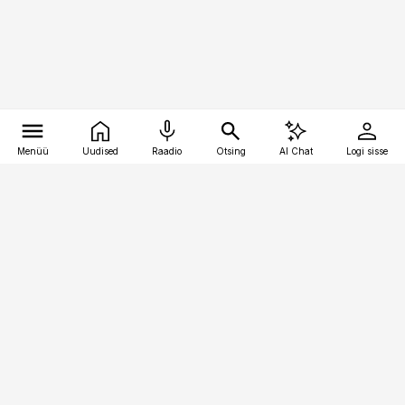
Menüü
Uudised
Raadio
Otsing
AI Chat
Logi sisse
Vana-Lõuna 39/1, 19094 Tallinn
(+372) 667 0111
toostusuudised@toostusuudised.ee
Telli
Reklaam
Firmast