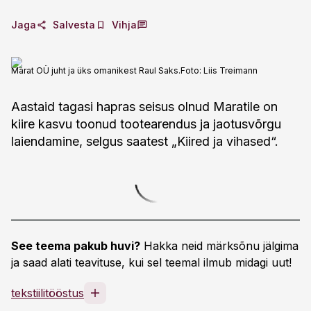
Jaga
Salvesta
Vihja
Marat OÜ juht ja üks omanikest Raul Saks.
Foto:
Liis Treimann
Aastaid tagasi hapras seisus olnud Maratile on
kiire kasvu toonud tootearendus ja jaotusvõrgu
laiendamine, selgus saatest „Kiired ja vihased“.
See teema pakub huvi?
Hakka neid märksõnu jälgima
ja saad alati teavituse, kui sel teemal ilmub midagi uut!
tekstiilitööstus