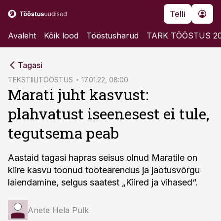
Telli
Avaleht
Kõik lood
Tööstusharud
TARK TÖÖSTUS 2
cebook
Tagasi
Twitter)
TEKSTIILITÖÖSTUS
17.01.22, 08:00
Marati juht kasvust:
kedIn
plahvatust iseenesest ei tule,
ail
tegutsema peab
k
Aastaid tagasi hapras seisus olnud Maratile on
kiire kasvu toonud tootearendus ja jaotusvõrgu
laiendamine, selgus saatest „Kiired ja vihased“.
Anete Hela Pulk