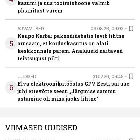
kasumi ja uus tootmishoone valmib
plaanitust varem
ARVAMUSED
06.08.26, 09:03
Kaupo Karba: pakendidebatis levib lihtne
5
arusaam, et korduskasutus on alati
keskkonnale parem. Analüüsid näitavad
teistsugust pilti
UUDISED
31.07.26, 09:45
Elva elektroonikatööstus GPV Eesti sai uue
6
juhi ettevõtte seest. „Järgmise sammu
astumine oli minu jaoks lihtne“
VIIMASED UUDISED