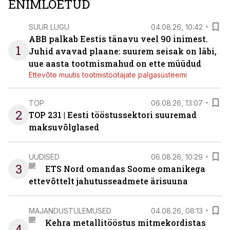
ENIMLOETUD
SUUR LUGU
04.08.26, 10:42
ABB palkab Eestis tänavu veel 90 inimest.
1
Juhid avavad plaane: suurem seisak on läbi,
uue aasta tootmismahud on ette müüdud
Ettevõte muutis tootmistöötajate palgasüsteemi
TOP
06.08.26, 13:07
2
TOP 231 | Eesti tööstussektori suuremad
maksuvõlglased
UUDISED
06.08.26, 10:29
3
ETS Nord omandas Soome omanikega
ettevõttelt jahutusseadmete ärisuuna
MAJANDUSTULEMUSED
04.08.26, 08:13
Kehra metallitööstus mitmekordistas
4