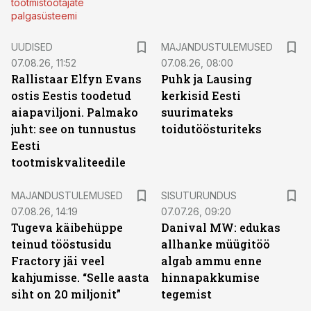
tootmistöötajate
palgasüsteemi
UUDISED
MAJANDUSTULEMUSED
07.08.26, 11:52
07.08.26, 08:00
Rallistaar Elfyn Evans
Puhk ja Lausing
ostis Eestis toodetud
kerkisid Eesti
aiapaviljoni. Palmako
suurimateks
juht: see on tunnustus
toidutöösturiteks
Eesti
tootmiskvaliteedile
ST
MAJANDUSTULEMUSED
SISUTURUNDUS
07.08.26, 14:19
07.07.26, 09:20
Tugeva käibehüppe
Danival MW: edukas
teinud tööstusidu
allhanke müügitöö
Fractory jäi veel
algab ammu enne
kahjumisse. “Selle aasta
hinnapakkumise
siht on 20 miljonit”
tegemist