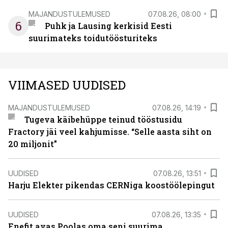
MAJANDUSTULEMUSED
07.08.26, 08:00
6
Puhk ja Lausing kerkisid Eesti
suurimateks toidutöösturiteks
VIIMASED UUDISED
MAJANDUSTULEMUSED
07.08.26, 14:19
Tugeva käibehüppe teinud tööstusidu
Fractory jäi veel kahjumisse. “Selle aasta siht on
20 miljonit”
UUDISED
07.08.26, 13:51
Harju Elekter pikendas CERNiga koostöölepingut
UUDISED
07.08.26, 13:35
Enefit avas Poolas oma seni suurima