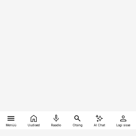
Menüü
Uudised
Raadio
Otsing
AI Chat
Logi sisse