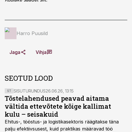
Harro Puusild
Jaga
Vihja
SEOTUD LOOD
SISUTURUNDUS
26.06.26, 13:15
ST
Tõstelahendused peavad aitama
vältida ettevõtete kõige kallimat
kulu – seisakuid
Ehitus-, tööstus- ja logistikasektoris räägitakse täna
palju efektiivsusest, kuid praktikas määravad töö