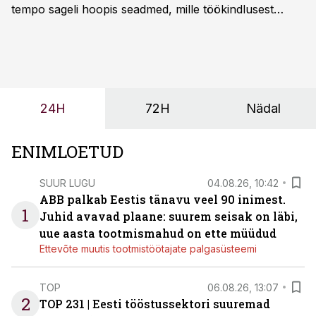
tempo sageli hoopis seadmed, mille töökindlusest
sõltub kogu objekti või tootmise sujuvus. Kui tõstuk
seisab, töö katkeb või masin ei vasta töötingimustele,
ei tähenda see ettevõtte jaoks ainult tehnilist
probleemi, vaid otsest rahalist kulu, venivaid tähtaegu
ja suuremaid riske tööohutusele.
24H
72H
Nädal
ENIMLOETUD
SUUR LUGU
04.08.26, 10:42
ABB palkab Eestis tänavu veel 90 inimest.
1
Juhid avavad plaane: suurem seisak on läbi,
uue aasta tootmismahud on ette müüdud
Ettevõte muutis tootmistöötajate palgasüsteemi
TOP
06.08.26, 13:07
2
TOP 231 | Eesti tööstussektori suuremad