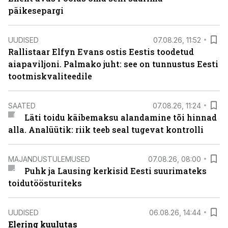
päikesepargi
UUDISED
07.08.26, 11:52
Rallistaar Elfyn Evans ostis Eestis toodetud
aiapaviljoni. Palmako juht: see on tunnustus Eesti
tootmiskvaliteedile
SAATED
07.08.26, 11:24
Läti toidu käibemaksu alandamine tõi hinnad
alla. Analüütik: riik teeb seal tugevat kontrolli
MAJANDUSTULEMUSED
07.08.26, 08:00
Puhk ja Lausing kerkisid Eesti suurimateks
toidutöösturiteks
UUDISED
06.08.26, 14:44
Elering kuulutas