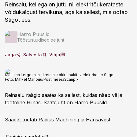
Reinsalu, kellega on juttu nii elektritõukerataste
võidukäigust tervikuna, aga ka sellest, mis ootab
Stigot ees.
Harro Puusild
Tööstusuudised.ee juht
Jaga
Salvesta
Vihja
Maailma kergeim ja kiiremini kokku pakitav elektriroller Stigo.
Foto:
Mihkel Maripuu/Postimees/Scanpix
Reinsalu räägib saates ka sellest, kuidas näeb välja
tootmine Hiinas. Saatejuht on Harro Puusild.
Saadet toetab Radius Machining ja Hansavest.
Kuulake saadet siit: