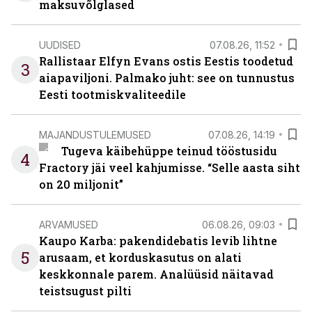
maksuvõlglased
UUDISED
07.08.26, 11:52
Rallistaar Elfyn Evans ostis Eestis toodetud
3
aiapaviljoni. Palmako juht: see on tunnustus
Eesti tootmiskvaliteedile
MAJANDUSTULEMUSED
07.08.26, 14:19
Tugeva käibehüppe teinud tööstusidu
4
Fractory jäi veel kahjumisse. “Selle aasta siht
on 20 miljonit”
ARVAMUSED
06.08.26, 09:03
Kaupo Karba: pakendidebatis levib lihtne
5
arusaam, et korduskasutus on alati
keskkonnale parem. Analüüsid näitavad
teistsugust pilti