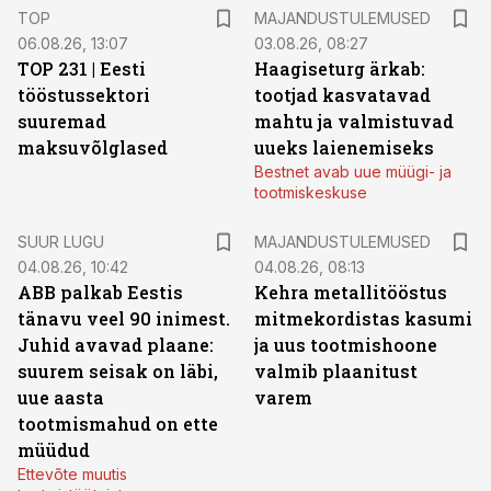
TOP
MAJANDUSTULEMUSED
06.08.26, 13:07
03.08.26, 08:27
TOP 231 | Eesti
Haagiseturg ärkab:
tööstussektori
tootjad kasvatavad
suuremad
mahtu ja valmistuvad
maksuvõlglased
uueks laienemiseks
Bestnet avab uue müügi- ja
tootmiskeskuse
SUUR LUGU
MAJANDUSTULEMUSED
04.08.26, 10:42
04.08.26, 08:13
ABB palkab Eestis
Kehra metallitööstus
tänavu veel 90 inimest.
mitmekordistas kasumi
Juhid avavad plaane:
ja uus tootmishoone
suurem seisak on läbi,
valmib plaanitust
uue aasta
varem
tootmismahud on ette
müüdud
Ettevõte muutis