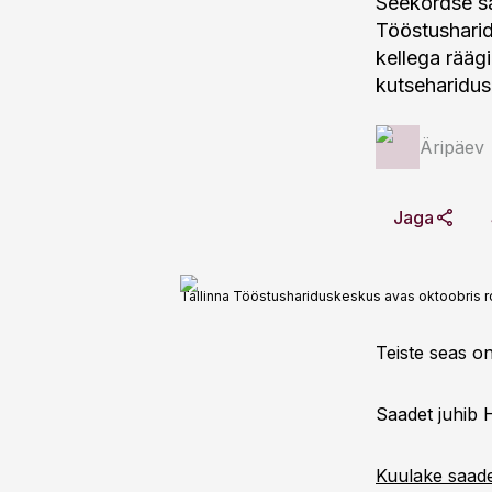
Seekordse sa
Tööstusharid
kellega räägi
kutseharidus
Äripäev
Jaga
Tallinna Tööstushariduskeskus avas oktoobris ro
Teiste seas on
Saadet juhib 
Kuulake saade