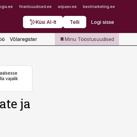
Iseteenindus
ogia.ee
finantsuudised.ee
aripaev.ee
bestmarketing.ee
finantsu
Telli Tööstusuudised
Küsi AI-lt
Telli
Logi sisse
öö
Võlaregister
Minu Tööstusuudised
taalsesse
la vajalik
ate ja