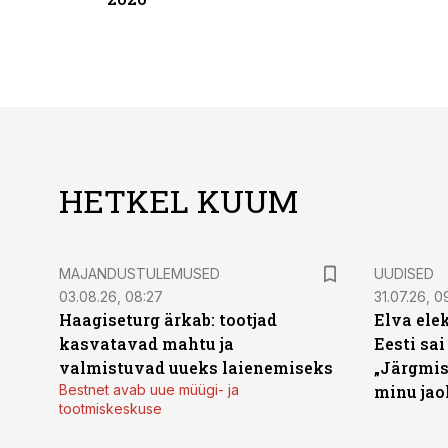
HETKEL KUUM
MAJANDUSTULEMUSED
UUDISED
03.08.26, 08:27
31.07.26, 0
Haagiseturg ärkab: tootjad
Elva ele
kasvatavad mahtu ja
Eesti sai
valmistuvad uueks laienemiseks
„Järgmis
Bestnet avab uue müügi- ja
minu jao
tootmiskeskuse