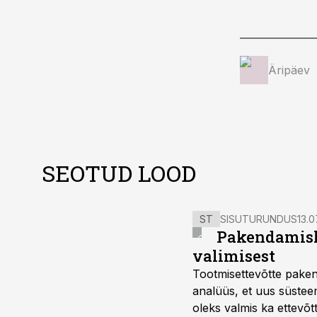
Äripäev
SEOTUD LOOD
ST
SISUTURUNDUS
13.0
Pakendamisli
valimisest
Tootmisettevõtte paken
analüüs, et uus süstee
oleks valmis ka ettevõt