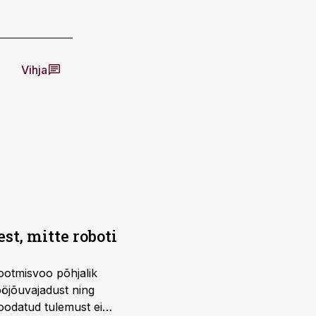
Vihja
t, mitte roboti
ootmisvoo põhjalik
öjõuvajadust ning
 oodatud tulemust ei