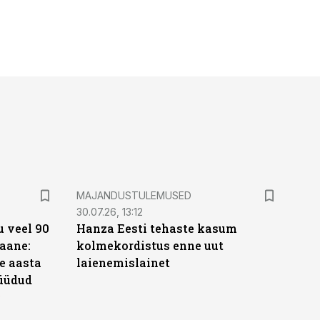
MAJANDUSTULEMUSED
30.07.26, 13:12
 veel 90
Hanza Eesti tehaste kasum
aane:
kolmekordistus enne uut
e aasta
laienemislainet
üüdud
e