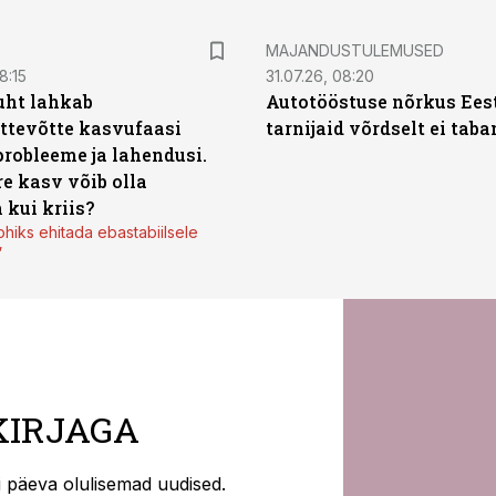
MAJANDUSTULEMUSED
8:15
31.07.26, 08:20
uht lahkab
Autotööstuse nõrkus Ees
ttevõtte kasvufaasi
tarnijaid võrdselt ei tab
probleeme ja lahendusi.
re kasv võib olla
 kui kriis?
ohiks ehitada ebastabiilsele
”
KIRJAGA
ti päeva olulisemad uudised.