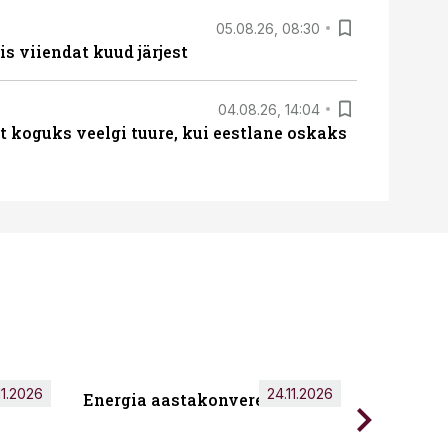
05.08.26, 08:30
s viiendat kuud järjest
04.08.26, 14:04
t koguks veelgi tuure, kui eestlane oskaks
11.2026
24.11.2026
Energia aastakonverents 2026
Tark töö