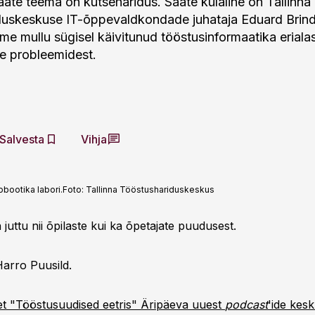
ate teema on kutseharidus. Saate külaline on Tallinna
uskeskuse IT-õppevaldkondade juhataja Eduard Brind
me mullu sügisel käivitunud tööstusinformaatika erialas
e probleemidest.
Salvesta
Vihja
bootika labori.
Foto:
Tallinna Tööstushariduskeskus
 juttu nii õpilaste kui ka õpetajate puudusest.
Harro Puusild.
t "Tööstusuudised eetris" Äripäeva uuest
podcast
'ide kes