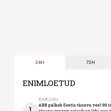
too, nendib tootmise j
Mitendorf.
24H
72H
ENIMLOETUD
SUUR LUGU
ABB palkab Eestis tänavu veel 90 
1
plaane: suurem seisak on läbi, uue