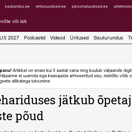
kaubandus.ee
ehitusuudised.ee
personaliuudised.ee
aritehnolo
Infopank
Radar
US 2027
Podcastid
Videod
Üritused
Sisuturundus
T
panu!
Artikkel on enam kui 5 aastat vana ning kuulub väljaande digi
. Väljaanne ei uuenda ega kaasajasta arhiveeritud sisu, mistõttu võib ol
sete allikatega tutvumine
hariduses jätkub õpetaj
ste põud