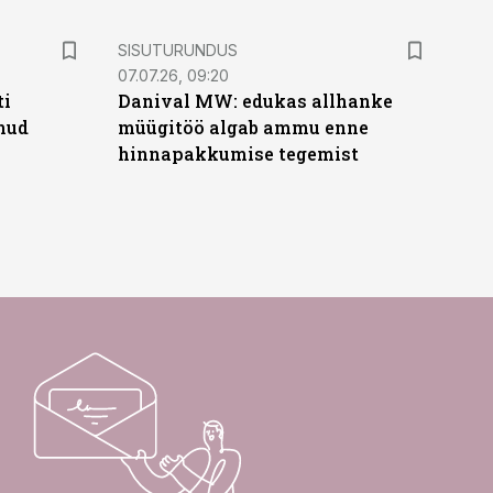
ST
SISUTURUNDUS
07.07.26, 09:20
ti
Danival MW: edukas allhanke
anud
müügitöö algab ammu enne
hinnapakkumise tegemist