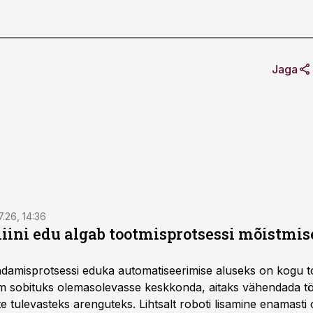
Jaga
7.26, 14:36
ini edu algab tootmisprotsessi mõistmises
damisprotsessi eduka automatiseerimise aluseks on kogu t
m sobituks olemasolevasse keskkonda, aitaks vähendada tö
te tulevasteks arenguteks. Lihtsalt roboti lisamine enamasti