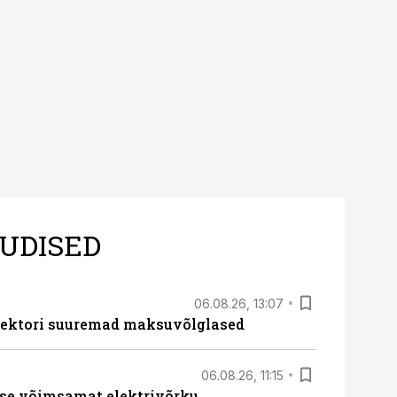
 tegevjuht Sander
UDISED
06.08.26, 13:07
ssektori suuremad maksuvõlglased
06.08.26, 11:15
se võimsamat elektrivõrku