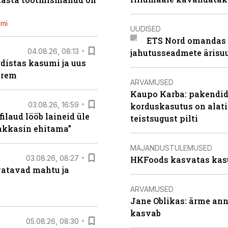
emi
UUDISED
ETS Nord omandas 
04.08.26, 08:13
jahutusseadmete ärisu
distas kasumi ja uus
arem
ARVAMUSED
Kaupo Karba: pakendide
03.08.26, 16:59
korduskasutus on alat
filaud lööb laineid üle
teistsugust pilti
hakkasin ehitama”
MAJANDUSTULEMUSED
03.08.26, 08:27
HKFoods kasvatas kas
vatavad mahtu ja
ARVAMUSED
Jane Oblikas: ärme anna
kasvab
05.08.26, 08:30