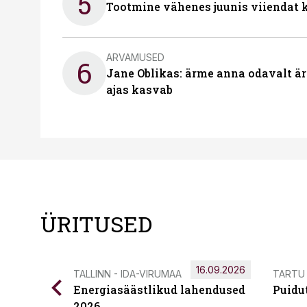
5
Tootmine vähenes juunis viiendat k
ARVAMUSED
6
Jane Oblikas: ärme anna odavalt ära
ajas kasvab
ÜRITUSED
16.09.2026
TALLINN - IDA-VIRUMAA
TARTU
Energiasäästlikud lahendused
Puidu
2026