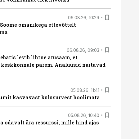
06.08.26, 10:29
Soome omanikega ettevõttelt
una
06.08.26, 09:03
batis levib lihtne arusaam, et
i keskkonnale parem. Analüüsid näitavad
05.08.26, 11:41
umit kasvavast kulusurvest hoolimata
05.08.26, 10:40
 odavalt ära ressurssi, mille hind ajas