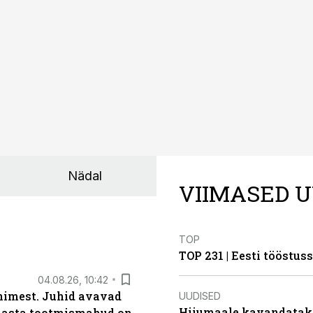
a tööstuse automatiseerimislahenduste arendaja Smitech OÜ
Nädal
VIIMASED U
TOP
TOP 231 | Eesti tööstu
04.08.26, 10:42
inimest. Juhid avavad
UUDISED
Hiiumaale kavandatak
 aasta tootmismahud on