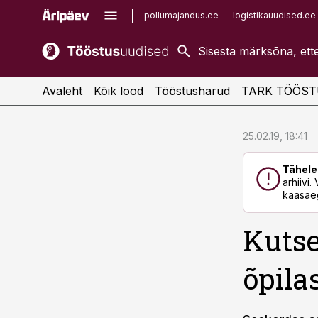
pollumajandus.ee
logistikauudised.ee
kaubandus.ee
imelineajalugu.ee
kinnisvarauudised.ee
imelineteadus.ee
Avaleht
Kõik lood
Tööstusharud
TARK TÖÖST
cebook
cebook
25.02.19, 18:41
Twitter)
Twitter)
Tähele
kedIn
kedIn
arhiivi
kaasaeg
ail
ail
Kutse
k
k
õpila