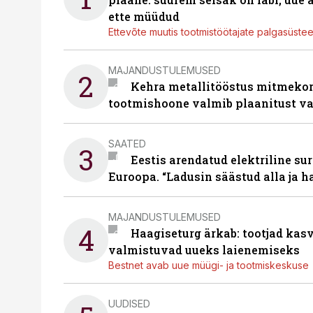
ette müüdud
Ettevõte muutis tootmistöötajate palgasüste
MAJANDUSTULEMUSED
2
Kehra metallitööstus mitmekor
tootmishoone valmib plaanitust v
SAATED
3
Eestis arendatud elektriline sur
Euroopa. “Ladusin säästud alla ja 
MAJANDUSTULEMUSED
4
Haagiseturg ärkab: tootjad kas
valmistuvad uueks laienemiseks
Bestnet avab uue müügi- ja tootmiskeskuse
UUDISED