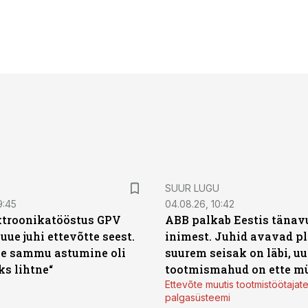
SUUR LUGU
9:45
04.08.26, 10:42
ktroonikatööstus GPV
ABB palkab Eestis tänavu
 uue juhi ettevõtte seest.
inimest. Juhid avavad pl
e sammu astumine oli
suurem seisak on läbi, uu
ks lihtne“
tootmismahud on ette m
Ettevõte muutis tootmistöötajat
palgasüsteemi