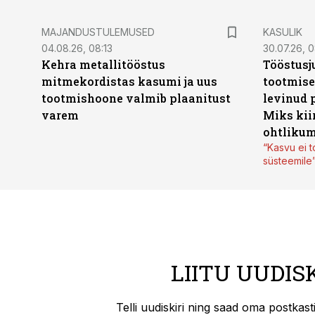
MAJANDUSTULEMUSED
KASULIK
04.08.26, 08:13
30.07.26, 0
Kehra metallitööstus
Tööstusj
mitmekordistas kasumi ja uus
tootmise
tootmishoone valmib plaanitust
levinud 
varem
Miks kii
ohtlikum
“Kasvu ei t
süsteemile
LIITU UUDIS
Telli uudiskiri ning saad oma postkas