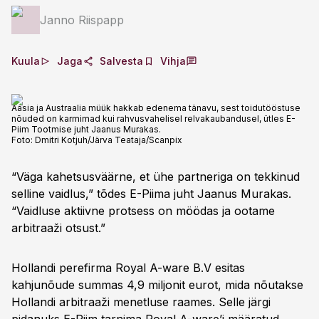
Janno Riispapp
Kuula
Jaga
Salvesta
Vihja
Aasia ja Austraalia müük hakkab edenema tänavu, sest toidutööstuse
nõuded on karmimad kui rahvusvahelisel relvakaubandusel, ütles E-
Piim Tootmise juht Jaanus Murakas.
Foto:
Dmitri Kotjuh/Järva Teataja/Scanpix
“Väga kahetsusväärne, et ühe partneriga on tekkinud
selline vaidlus,” tõdes E-Piima juht Jaanus Murakas.
“Vaidluse aktiivne protsess on möödas ja ootame
arbitraaži otsust.”
Hollandi perefirma Royal A-ware B.V esitas
kahjunõude summas 4,9 miljonit eurot, mida nõutakse
Hollandi arbitraaži menetluse raames. Selle järgi