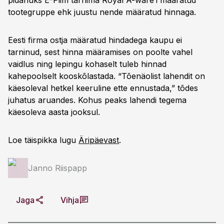
pidanuks E-Piim tarnima Royal A-ware’i määratud
tootegruppe ehk juustu nende määratud hinnaga.
Eesti firma ostja määratud hindadega kaupu ei
tarninud, sest hinna määramises on poolte vahel
vaidlus ning lepingu kohaselt tuleb hinnad
kahepoolselt kooskõlastada. “Tõenäolist lahendit on
käesoleval hetkel keeruline ette ennustada,” tõdes
juhatus aruandes. Kohus peaks lahendi tegema
käesoleva aasta jooksul.
Loe täispikka lugu
Äripäevast
.
Janno Riispapp
Jaga
Vihja