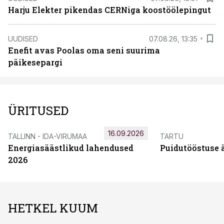
Harju Elekter pikendas CERNiga koostöölepingut
UUDISED
07.08.26, 13:35
Enefit avas Poolas oma seni suurima
päikesepargi
ÜRITUSED
16.09.2026
TALLINN - IDA-VIRUMAA
TARTU
Energiasäästlikud lahendused
Puidutööstuse 
2026
HETKEL KUUM