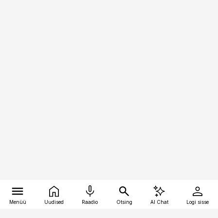
Menüü
Uudised
Raadio
Otsing
AI Chat
Logi sisse