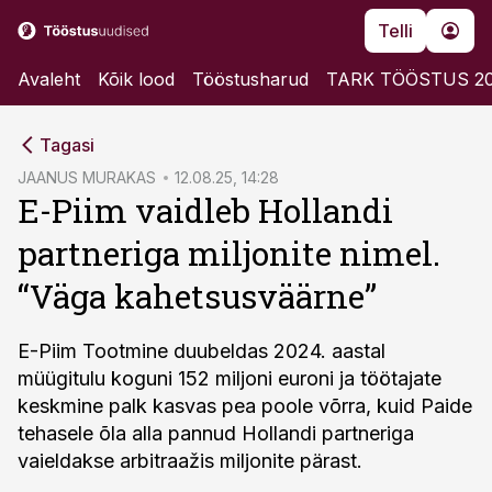
Telli
Avaleht
Kõik lood
Tööstusharud
TARK TÖÖSTUS 2
cebook
cebook
Tagasi
Twitter)
Twitter)
JAANUS MURAKAS
12.08.25, 14:28
E-Piim vaidleb Hollandi
kedIn
kedIn
partneriga miljonite nimel.
ail
ail
“Väga kahetsusväärne”
k
k
E-Piim Tootmine duubeldas 2024. aastal
müügitulu koguni 152 miljoni euroni ja töötajate
keskmine palk kasvas pea poole võrra, kuid Paide
tehasele õla alla pannud Hollandi partneriga
vaieldakse arbitraažis miljonite pärast.