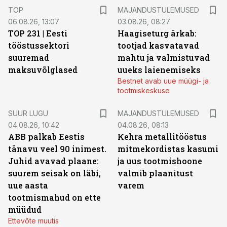
TOP
MAJANDUSTULEMUSED
06.08.26, 13:07
03.08.26, 08:27
TOP 231 | Eesti
Haagiseturg ärkab:
tööstussektori
tootjad kasvatavad
suuremad
mahtu ja valmistuvad
maksuvõlglased
uueks laienemiseks
Bestnet avab uue müügi- ja
tootmiskeskuse
SUUR LUGU
MAJANDUSTULEMUSED
04.08.26, 10:42
04.08.26, 08:13
ABB palkab Eestis
Kehra metallitööstus
tänavu veel 90 inimest.
mitmekordistas kasumi
Juhid avavad plaane:
ja uus tootmishoone
suurem seisak on läbi,
valmib plaanitust
uue aasta
varem
tootmismahud on ette
müüdud
Ettevõte muutis