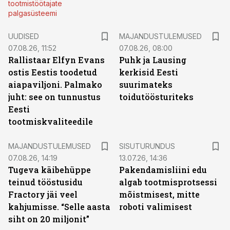
tootmistöötajate
palgasüsteemi
UUDISED
MAJANDUSTULEMUSED
07.08.26, 11:52
07.08.26, 08:00
Rallistaar Elfyn Evans
Puhk ja Lausing
ostis Eestis toodetud
kerkisid Eesti
aiapaviljoni. Palmako
suurimateks
juht: see on tunnustus
toidutöösturiteks
Eesti
tootmiskvaliteedile
ST
MAJANDUSTULEMUSED
SISUTURUNDUS
07.08.26, 14:19
13.07.26, 14:36
Tugeva käibehüppe
Pakendamisliini edu
teinud tööstusidu
algab tootmisprotsessi
Fractory jäi veel
mõistmisest, mitte
kahjumisse. “Selle aasta
roboti valimisest
siht on 20 miljonit”