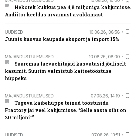
MAJANDUSTULEMUSED
10.08.26, 10:00
Hekotek kukkus pea 4,8 miljoniga kahjumisse.
Audiitor keeldus arvamust avaldamast
UUDISED
10.08.26, 08:58
Juunis kasvas kaupade eksport ja import 15%
MAJANDUSTULEMUSED
10.08.26, 08:00
Saaremaa laevaehitajad kasvatasid jõuliselt
kasumit. Suurim valmistub kaitsetööstuse
hüppeks
MAJANDUSTULEMUSED
07.08.26, 14:19
Tugeva käibehüppe teinud tööstusidu
Fractory jäi veel kahjumisse. “Selle aasta siht on
20 miljonit”
UUDISED
07.08.26, 13:51