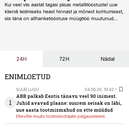
Kui veel viis aastat tagasi piisas metallitööstustel uue
kliendi leidmiseks heast hinnast ja mõnest kohtumisest,
siis täna on allhanketööstuse müügitöö muutunud
märksa pikemaks ja süsteemsemaks. Konkurents on
kasvanud, kliendid kaaluvad otsuseid põhjalikumalt
ning partnerit ei valita enam ainult tootmisvõimekuse
või hinnakirja järgi.
24H
72H
Nädal
ENIMLOETUD
SUUR LUGU
04.08.26, 10:42
ABB palkab Eestis tänavu veel 90 inimest.
1
Juhid avavad plaane: suurem seisak on läbi,
uue aasta tootmismahud on ette müüdud
Ettevõte muutis tootmistöötajate palgasüsteemi