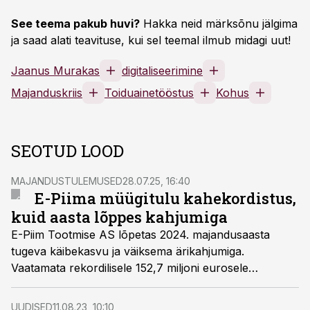
See teema pakub huvi?
Hakka neid märksõnu jälgima
ja saad alati teavituse, kui sel teemal ilmub midagi uut!
Jaanus Murakas
digitaliseerimine
Majanduskriis
Toiduainetööstus
Kohus
SEOTUD LOOD
MAJANDUSTULEMUSED
28.07.25, 16:40
E-Piima müügitulu kahekordistus,
kuid aasta lõppes kahjumiga
E-Piim Tootmise AS lõpetas 2024. majandusaasta
tugeva käibekasvu ja väiksema ärikahjumiga.
Vaatamata rekordilisele 152,7 miljoni eurosele
müügitulule jäi ettevõte siiski 2,44 miljoni euroga
kahjumisse. Mullusega võrreldes vähenes kahjum pea
UUDISED
11.08.23, 10:10