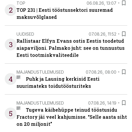
TOP
06.08.26, 13:07
2
TOP 231 | Eesti tööstussektori suuremad
maksuvõlglased
UUDISED
07.08.26, 11:52
Rallistaar Elfyn Evans ostis Eestis toodetud
3
aiapaviljoni. Palmako juht: see on tunnustus
Eesti tootmiskvaliteedile
MAJANDUSTULEMUSED
07.08.26, 08:00
4
Puhk ja Lausing kerkisid Eesti
suurimateks toidutöösturiteks
MAJANDUSTULEMUSED
07.08.26, 14:19
Tugeva käibehüppe teinud tööstusidu
5
Fractory jäi veel kahjumisse. “Selle aasta siht
on 20 miljonit”