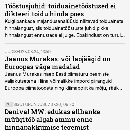
miljoni euro võrra, peegeldades Paide uue
Tööstusjuhid: toiduainetööstused ei
juustutööstuse stabiilset töörežiimi ja kasvavat
dikteeri toidu hinda poes
tootmismahtu.
Kuigi pankade majandusanalüüsid näitavad toiduainete
hinnalangust, siis toiduainetööstuste juhid pikka
hinnalangust ennustada ei julge. Ebakindlust on turul
liiga palju, leiavad tööstusjuhid.
UUDISED
28.08.24, 13:59
Jaanus Murakas: või laojäägid on
Euroopas väga madalad
Jaanus Murakas näeb Eesti piimaturu peamiste
väljakutsetena Hiina võimalikke impordipiiranguid
Euroopa piimatoodete ning kliimapoliitika mõju, rääkis
E-Piima juht Äripäeva raadio hommikuprogrammis.
SISUTURUNDUS
07.07.26, 09:20
ST
Danival MW: edukas allhanke
müügitöö algab ammu enne
hinnapakkumise tegemist