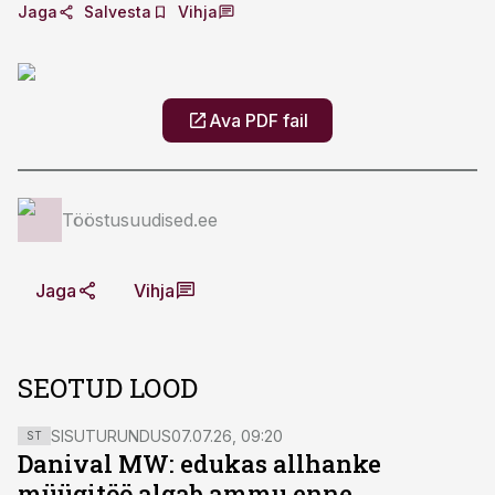
Jaga
Salvesta
Vihja
Ava PDF fail
Tööstusuudised.ee
Jaga
Vihja
SEOTUD LOOD
SISUTURUNDUS
07.07.26, 09:20
ST
Danival MW: edukas allhanke
müügitöö algab ammu enne