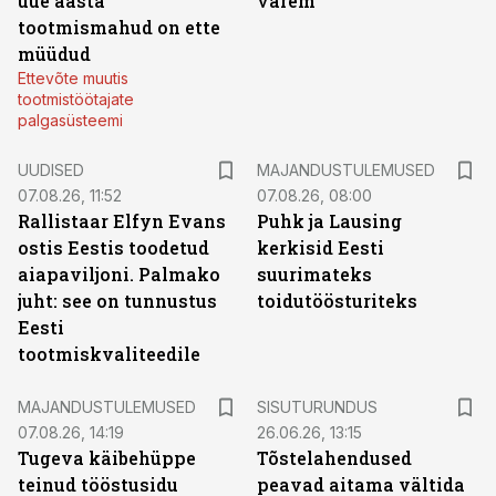
uue aasta
varem
tootmismahud on ette
müüdud
Ettevõte muutis
tootmistöötajate
palgasüsteemi
UUDISED
MAJANDUSTULEMUSED
07.08.26, 11:52
07.08.26, 08:00
Rallistaar Elfyn Evans
Puhk ja Lausing
ostis Eestis toodetud
kerkisid Eesti
aiapaviljoni. Palmako
suurimateks
juht: see on tunnustus
toidutöösturiteks
Eesti
tootmiskvaliteedile
ST
MAJANDUSTULEMUSED
SISUTURUNDUS
07.08.26, 14:19
26.06.26, 13:15
Tugeva käibehüppe
Tõstelahendused
teinud tööstusidu
peavad aitama vältida