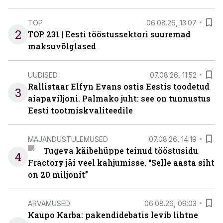
TOP
06.08.26, 13:07
2
TOP 231 | Eesti tööstussektori suuremad
maksuvõlglased
UUDISED
07.08.26, 11:52
Rallistaar Elfyn Evans ostis Eestis toodetud
3
aiapaviljoni. Palmako juht: see on tunnustus
Eesti tootmiskvaliteedile
MAJANDUSTULEMUSED
07.08.26, 14:19
Tugeva käibehüppe teinud tööstusidu
4
Fractory jäi veel kahjumisse. “Selle aasta siht
on 20 miljonit”
ARVAMUSED
06.08.26, 09:03
Kaupo Karba: pakendidebatis levib lihtne