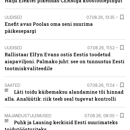
Harju Elekter pikendas CERNiga koostöölepingut
UUDISED
07.08.26, 13:35
Enefit avas Poolas oma seni suurima
päikesepargi
UUDISED
07.08.26, 11:52
Rallistaar Elfyn Evans ostis Eestis toodetud
aiapaviljoni. Palmako juht: see on tunnustus Eesti
tootmiskvaliteedile
SAATED
07.08.26, 11:24
Läti toidu käibemaksu alandamine tõi hinnad
alla. Analüütik: riik teeb seal tugevat kontrolli
MAJANDUSTULEMUSED
07.08.26, 08:00
Puhk ja Lausing kerkisid Eesti suurimateks
toidutöösturiteks