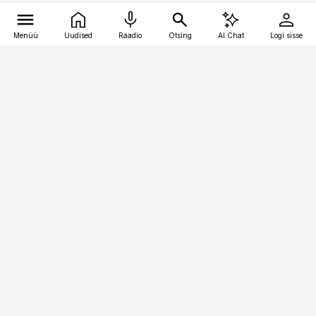
Menüü
Uudised
Raadio
Otsing
AI Chat
Logi sisse
Vana-Lõuna 39/1, 19094 Tallinn
(+372) 667 0111
toostusuudised@toostusuudised.ee
Telli
Reklaam
Firmast
Sisu kasutamisõigused
Ajakirjaniku
eetikakoodeks
Üldtingimused
Privaatsustingimused
Küpsiste poliitika
KKK
Eesti Meediaettevõtete
Eelistuste haldamine