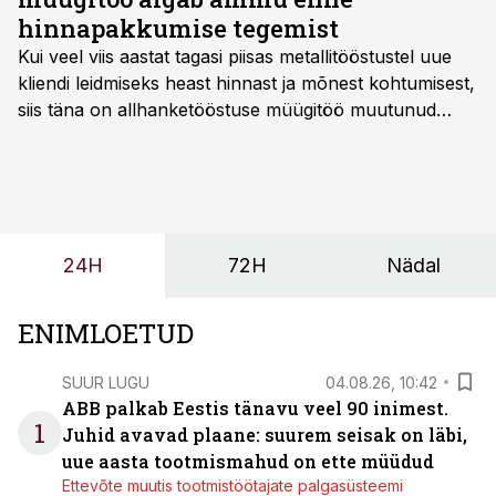
hinnapakkumise tegemist
Kui veel viis aastat tagasi piisas metallitööstustel uue
kliendi leidmiseks heast hinnast ja mõnest kohtumisest,
siis täna on allhanketööstuse müügitöö muutunud
märksa pikemaks ja süsteemsemaks. Konkurents on
kasvanud, kliendid kaaluvad otsuseid põhjalikumalt
ning partnerit ei valita enam ainult tootmisvõimekuse
või hinnakirja järgi.
24H
72H
Nädal
ENIMLOETUD
SUUR LUGU
04.08.26, 10:42
ABB palkab Eestis tänavu veel 90 inimest.
1
Juhid avavad plaane: suurem seisak on läbi,
uue aasta tootmismahud on ette müüdud
Ettevõte muutis tootmistöötajate palgasüsteemi