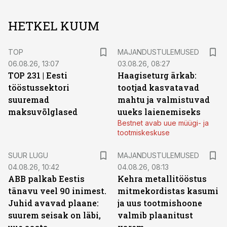
HETKEL KUUM
TOP
MAJANDUSTULEMUSED
06.08.26, 13:07
03.08.26, 08:27
TOP 231 | Eesti
Haagiseturg ärkab:
tööstussektori
tootjad kasvatavad
suuremad
mahtu ja valmistuvad
maksuvõlglased
uueks laienemiseks
Bestnet avab uue müügi- ja
tootmiskeskuse
SUUR LUGU
MAJANDUSTULEMUSED
04.08.26, 10:42
04.08.26, 08:13
ABB palkab Eestis
Kehra metallitööstus
tänavu veel 90 inimest.
mitmekordistas kasumi
Juhid avavad plaane:
ja uus tootmishoone
suurem seisak on läbi,
valmib plaanitust