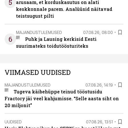
5
arusaam, et korduskasutus on alati
keskkonnale parem. Analüüsid näitavad
teistsugust pilti
MAJANDUSTULEMUSED
07.08.26, 08:00
6
Puhk ja Lausing kerkisid Eesti
suurimateks toidutöösturiteks
VIIMASED UUDISED
MAJANDUSTULEMUSED
07.08.26, 14:19
Tugeva käibehüppe teinud tööstusidu
Fractory jäi veel kahjumisse. “Selle aasta siht on
20 miljonit”
UUDISED
07.08.26, 13:51