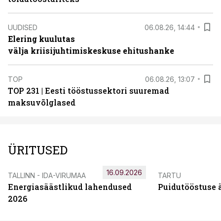
UUDISED
06.08.26, 14:44
Elering kuulutas
välja kriisijuhtimiskeskuse ehitushanke
TOP
06.08.26, 13:07
TOP 231 | Eesti tööstussektori suuremad
maksuvõlglased
ÜRITUSED
16.09.2026
TALLINN - IDA-VIRUMAA
TARTU
Energiasäästlikud lahendused
Puidutööstuse 
2026