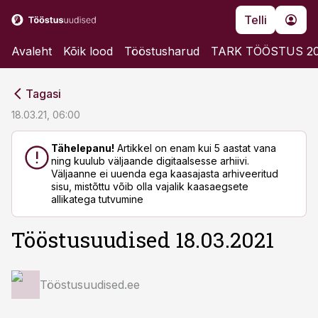
Telli
Avaleht
Kõik lood
Tööstusharud
TARK TÖÖSTUS 2
cebook
cebook
Tagasi
Twitter)
Twitter)
18.03.21, 06:00
kedIn
kedIn
Tähelepanu!
Artikkel on enam kui 5 aastat vana
ning kuulub väljaande digitaalsesse arhiivi.
ail
ail
Väljaanne ei uuenda ega kaasajasta arhiveeritud
sisu, mistõttu võib olla vajalik kaasaegsete
k
k
allikatega tutvumine
Tööstusuudised 18.03.2021
Tööstusuudised.ee