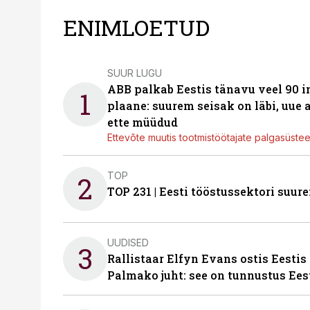
ENIMLOETUD
SUUR LUGU
ABB palkab Eestis tänavu veel 90 
1
plaane: suurem seisak on läbi, uue
ette müüdud
Ettevõte muutis tootmistöötajate palgasüste
TOP
2
TOP 231 | Eesti tööstussektori su
UUDISED
3
Rallistaar Elfyn Evans ostis Eestis
Palmako juht: see on tunnustus Ees