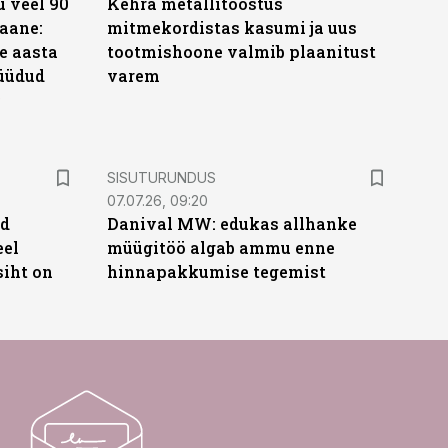
 veel 90
Kehra metallitööstus
aane:
mitmekordistas kasumi ja uus
e aasta
tootmishoone valmib plaanitust
üüdud
varem
e
ST
SISUTURUNDUS
07.07.26, 09:20
ud
Danival MW: edukas allhanke
eel
müügitöö algab ammu enne
siht on
hinnapakkumise tegemist