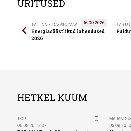
ÜRITUSED
16.09.2026
TALLINN - IDA-VIRUMAA
TARTU
Energiasäästlikud lahendused
Puidu
2026
HETKEL KUUM
TOP
MAJANDU
06.08.26, 13:07
03.08.26, 