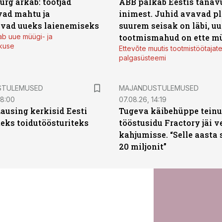
urg ärkab: tootjad
ABB palkab Eestis tänavu
ad mahtu ja
inimest. Juhid avavad pl
vad uueks laienemiseks
suurem seisak on läbi, uu
ab uue müügi- ja
tootmismahud on ette m
kuse
Ettevõte muutis tootmistöötajat
palgasüsteemi
STULEMUSED
MAJANDUSTULEMUSED
08:00
07.08.26, 14:19
Lausing kerkisid Eesti
Tugeva käibehüppe tein
eks toidutöösturiteks
tööstusidu Fractory jäi v
kahjumisse. “Selle aasta 
20 miljonit”