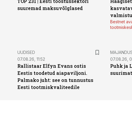
TOP 231 | Eesti tööstussektori
Haagiset
suuremad maksuvõlglased
kasvatav
valmistu
Bestnet av
tootmiskes
UUDISED
MAJANDU
07.08.26, 11:52
07.08.26, 
Rallistaar Elfyn Evans ostis
Puhk ja 
Eestis toodetud aiapaviljoni.
suurimat
Palmako juht: see on tunnustus
Eesti tootmiskvaliteedile