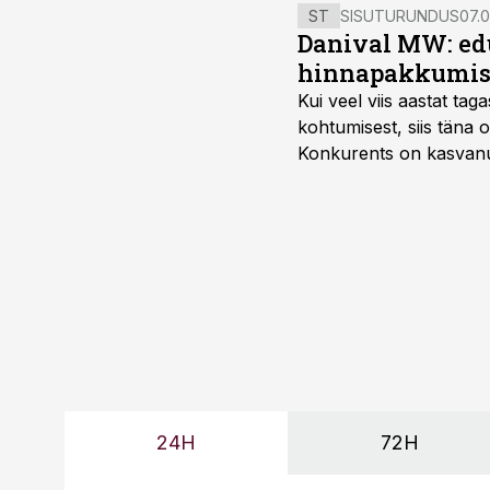
ST
SISUTURUNDUS
07.0
Danival MW: ed
hinnapakkumis
Kui veel viis aastat tag
kohtumisest, siis tän
Konkurents on kasvanud,
tootmisvõimekuse või hi
24H
72H