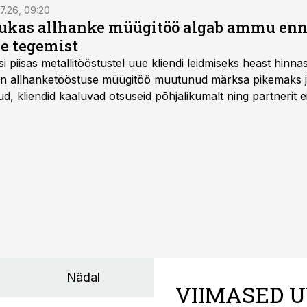
7.26, 09:20
ukas allhanke müügitöö algab ammu en
e tegemist
asi piisas metallitööstustel uue kliendi leidmiseks heast hinna
a on allhanketööstuse müügitöö muutunud märksa pikemaks
 kliendid kaaluvad otsuseid põhjalikumalt ning partnerit ei
nnakirja järgi.
Nädal
VIIMASED U