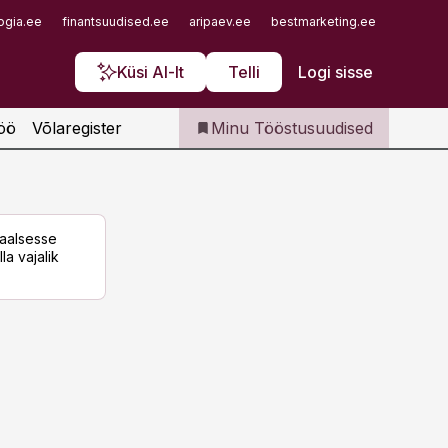
Iseteenindus
ogia.ee
finantsuudised.ee
aripaev.ee
bestmarketing.ee
finantsu
Telli Tööstusuudised
Küsi AI-lt
Telli
Logi sisse
öö
Võlaregister
Minu Tööstusuudised
taalsesse
la vajalik