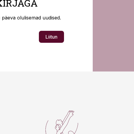
KIRJAGA
ti päeva olulisemad uudised.
Liitun