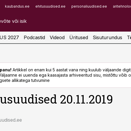
kaubandus.ee
ehitusuudised.ee
personaliuudised.ee
aritehnolo
Infopank
Radar
US 2027
Podcastid
Videod
Üritused
Sisuturundus
T
panu!
Artikkel on enam kui 5 aastat vana ning kuulub väljaande digi
. Väljaanne ei uuenda ega kaasajasta arhiveeritud sisu, mistõttu võib ol
sete allikatega tutvumine
usuudised 20.11.2019
uudised.ee