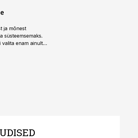
ne
st ja mõnest
 ja süsteemsemaks.
 valita enam ainult
UDISED