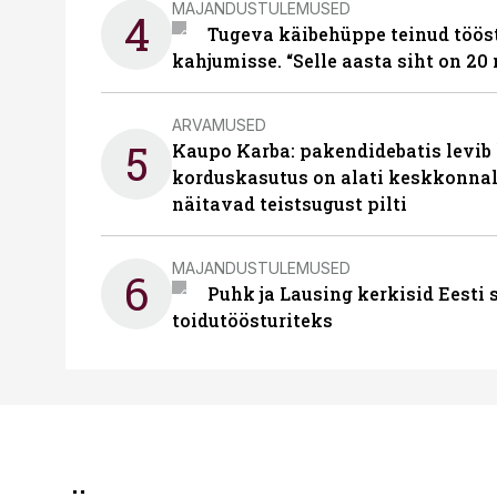
MAJANDUSTULEMUSED
4
Tugeva käibehüppe teinud tööst
kahjumisse. “Selle aasta siht on 20 
ARVAMUSED
5
Kaupo Karba: pakendidebatis levib 
korduskasutus on alati keskkonna
näitavad teistsugust pilti
MAJANDUSTULEMUSED
6
Puhk ja Lausing kerkisid Eesti
toidutöösturiteks