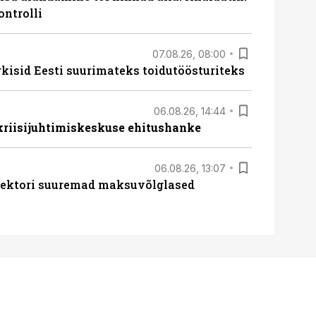
ontrolli
07.08.26, 08:00
rkisid Eesti suurimateks toidutöösturiteks
06.08.26, 14:44
 kriisijuhtimiskeskuse ehitushanke
06.08.26, 13:07
ssektori suuremad maksuvõlglased