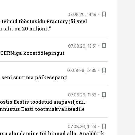
07.08.26, 14:19
teinud tööstusidu Fractory jäi veel
a siht on 20 miljonit”
07.08.26, 13:51
s CERNiga koostöölepingut
07.08.26, 13:35
 seni suurima päikesepargi
07.08.26, 11:52
ostis Eestis toodetud aiapaviljoni.
unnustus Eesti tootmiskvaliteedile
07.08.26, 11:24
ksu alandamine tõi hinnad alla. Analüütik: