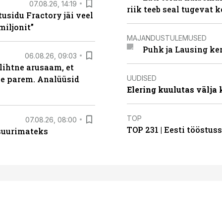
07.08.26, 14:19
riik teeb seal tugevat k
usidu Fractory jäi veel
miljonit”
MAJANDUSTULEMUSED
Puhk ja Lausing ke
06.08.26, 09:03
lihtne arusaam, et
UUDISED
le parem. Analüüsid
Elering kuulutas välja
TOP
07.08.26, 08:00
TOP 231 | Eesti tööstu
 suurimateks