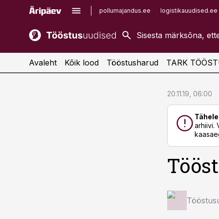
pollumajandus.ee
logistikauudised.ee
kaubandus.ee
imelineajalugu.ee
kinnisvarauudised.ee
imelineteadus.ee
Avaleht
Kõik lood
Tööstusharud
TARK TÖÖST
cebook
cebook
20.11.19, 06:00
Twitter)
Twitter)
Tähele
kedIn
kedIn
arhiivi
kaasaeg
ail
ail
Tööst
k
k
Tööstus