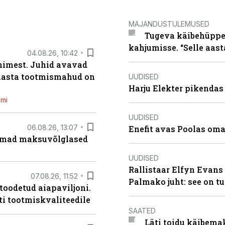
MAJANDUSTULEMUSED
Tugeva käibehüppe 
kahjumisse. “Selle aast
04.08.26, 10:42
inimest. Juhid avavad
 aasta tootmismahud on
UUDISED
Harju Elekter pikenda
emi
UUDISED
06.08.26, 13:07
Enefit avas Poolas oma
uremad maksuvõlglased
UUDISED
Rallistaar Elfyn Evans 
07.08.26, 11:52
Palmako juht: see on t
 toodetud aiapaviljoni.
ti tootmiskvaliteedile
SAATED
Läti toidu käibema