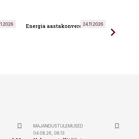
11.2026
24.11.2026
Energia aastakonverents 2026
Tark töö
MAJANDUSTULEMUSED
04.08.26, 08:13