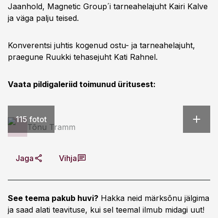
Jaanhold, Magnetic Group´i tarneahelajuht Kairi Kalve
ja väga palju teised.
Konverentsi juhtis kogenud ostu- ja tarneahelajuht,
praegune Ruukki tehasejuht Kati Rahnel.
Vaata pildigaleriid toimunud üritusest:
115 fotot
Tõnu Tramm
Jaga
Vihja
See teema pakub huvi?
Hakka neid märksõnu jälgima
ja saad alati teavituse, kui sel teemal ilmub midagi uut!