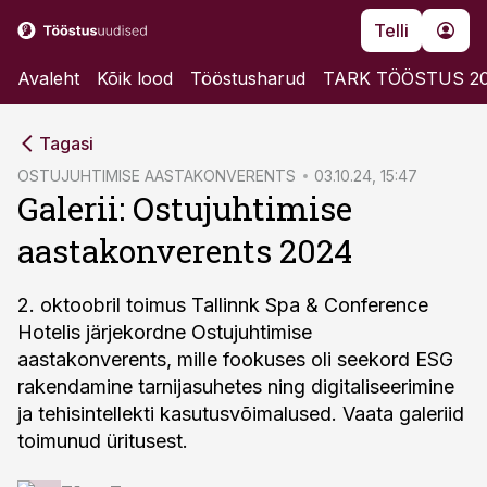
Telli
Avaleht
Kõik lood
Tööstusharud
TARK TÖÖSTUS 2
cebook
cebook
Tagasi
Twitter)
Twitter)
OSTUJUHTIMISE AASTAKONVERENTS
03.10.24, 15:47
Galerii: Ostujuhtimise
kedIn
kedIn
aastakonverents 2024
ail
ail
k
k
2. oktoobril toimus Tallinnk Spa & Conference
Hotelis järjekordne Ostujuhtimise
aastakonverents, mille fookuses oli seekord ESG
rakendamine tarnijasuhetes ning digitaliseerimine
ja tehisintellekti kasutusvõimalused. Vaata galeriid
toimunud üritusest.