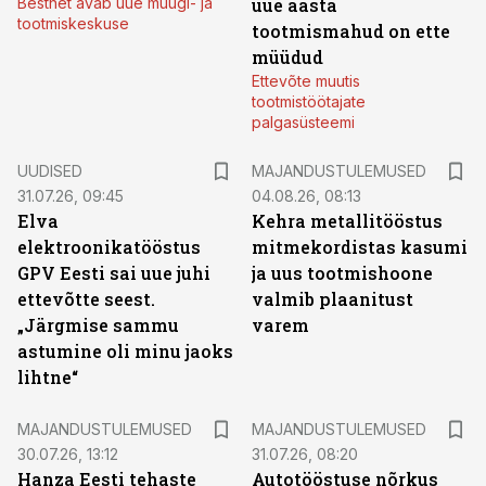
Bestnet avab uue müügi- ja
uue aasta
tootmiskeskuse
tootmismahud on ette
müüdud
Ettevõte muutis
tootmistöötajate
palgasüsteemi
UUDISED
MAJANDUSTULEMUSED
31.07.26, 09:45
04.08.26, 08:13
Elva
Kehra metallitööstus
elektroonikatööstus
mitmekordistas kasumi
GPV Eesti sai uue juhi
ja uus tootmishoone
ettevõtte seest.
valmib plaanitust
„Järgmise sammu
varem
astumine oli minu jaoks
lihtne“
MAJANDUSTULEMUSED
MAJANDUSTULEMUSED
30.07.26, 13:12
31.07.26, 08:20
Hanza Eesti tehaste
Autotööstuse nõrkus