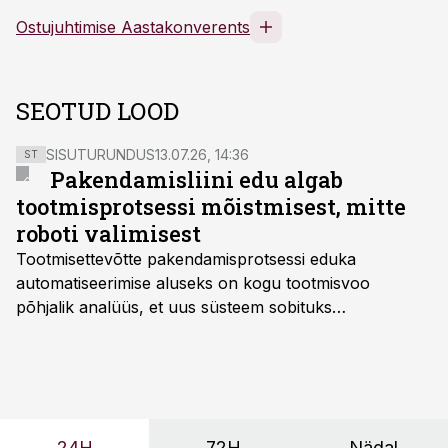
Ostujuhtimise Aastakonverents
SEOTUD LOOD
SISUTURUNDUS
13.07.26, 14:36
ST
Pakendamisliini edu algab
tootmisprotsessi mõistmisest, mitte
roboti valimisest
Tootmisettevõtte pakendamisprotsessi eduka
automatiseerimise aluseks on kogu tootmisvoo
põhjalik analüüs, et uus süsteem sobituks
olemasolevasse keskkonda, aitaks vähendada
tööjõuvajadust ning oleks valmis ka ettevõtte
tulevasteks arenguteks. Lihtsalt roboti lisamine
enamasti oodatud tulemust ei too, nendib tootmise ja
tööstuse automatiseerimislahenduste arendaja Smitech
24H
72H
Nädal