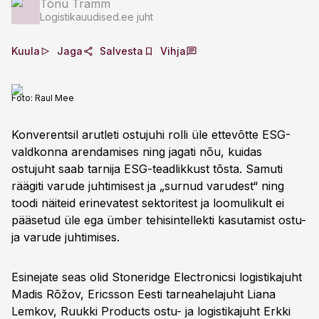
Tõnu Tramm
Logistikauudised.ee juht
Kuula
Jaga
Salvesta
Vihja
Foto:
Raul Mee
Konverentsil arutleti ostujuhi rolli üle ettevõtte ESG-
valdkonna arendamises ning jagati nõu, kuidas
ostujuht saab tarnija ESG-teadlikkust tõsta. Samuti
räägiti varude juhtimisest ja „surnud varudest“ ning
toodi näiteid erinevatest sektoritest ja loomulikult ei
pääsetud üle ega ümber tehisintellekti kasutamist ostu-
ja varude juhtimises.
Esinejate seas olid Stoneridge Electronicsi logistikajuht
Madis Rõžov, Ericsson Eesti tarneahelajuht Liana
Lemkov, Ruukki Products ostu- ja logistikajuht Erkki