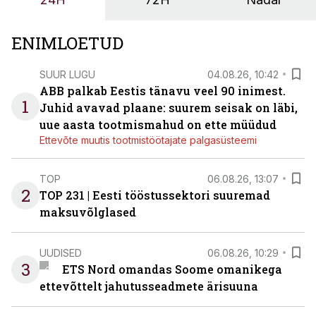
OÜ tegevjuht Sander Mitendorf.
ENIMLOETUD
SUUR LUGU
04.08.26, 10:42
ABB palkab Eestis tänavu veel 90 inimest.
1
Juhid avavad plaane: suurem seisak on läbi,
uue aasta tootmismahud on ette müüdud
Ettevõte muutis tootmistöötajate palgasüsteemi
TOP
06.08.26, 13:07
2
TOP 231 | Eesti tööstussektori suuremad
maksuvõlglased
UUDISED
06.08.26, 10:29
3
ETS Nord omandas Soome omanikega
ettevõttelt jahutusseadmete ärisuuna