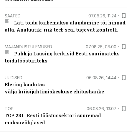
SAATED
07.08.26, 11:24
Läti toidu käibemaksu alandamine tõi hinnad
alla. Analüütik: riik teeb seal tugevat kontrolli
MAJANDUSTULEMUSED
07.08.26, 08:00
Puhk ja Lausing kerkisid Eesti suurimateks
toidutöösturiteks
UUDISED
06.08.26, 14:44
Elering kuulutas
välja kriisijuhtimiskeskuse ehitushanke
TOP
06.08.26, 13:07
TOP 231 | Eesti tööstussektori suuremad
maksuvõlglased