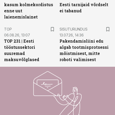
kasum kolmekordistus
Eesti tarnijaid võrdselt
enne uut
ei tabanud
laienemislainet
ST
TOP
SISUTURUNDUS
06.08.26, 13:07
13.07.26, 14:36
TOP 231 | Eesti
Pakendamisliini edu
tööstussektori
algab tootmisprotsessi
suuremad
mõistmisest, mitte
maksuvõlglased
roboti valimisest