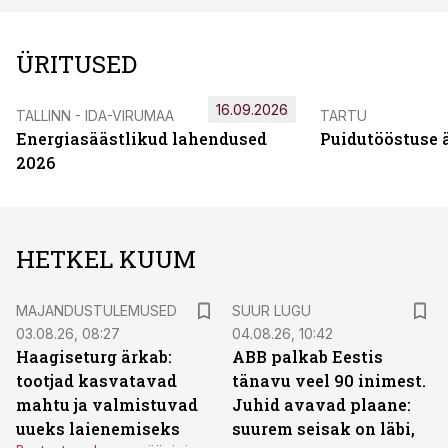
ÜRITUSED
16.09.2026
TALLINN - IDA-VIRUMAA
TARTU
Energiasäästlikud lahendused
Puidutööstuse 
2026
HETKEL KUUM
MAJANDUSTULEMUSED
SUUR LUGU
03.08.26, 08:27
04.08.26, 10:42
Haagiseturg ärkab:
ABB palkab Eestis
tootjad kasvatavad
tänavu veel 90 inimest.
mahtu ja valmistuvad
Juhid avavad plaane:
uueks laienemiseks
suurem seisak on läbi,