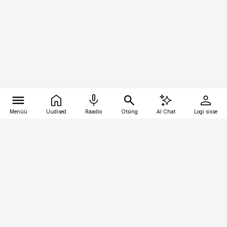
Menüü
Uudised
Raadio
Otsing
AI Chat
Logi sisse
Vana-Lõuna 39/1, 19094 Tallinn
(+372) 667 0111
toostusuudised@toostusuudised.ee
Telli
Reklaam