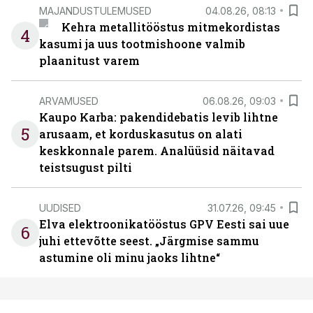
MAJANDUSTULEMUSED
04.08.26, 08:13
Kehra metallitööstus mitmekordistas
4
kasumi ja uus tootmishoone valmib
plaanitust varem
ARVAMUSED
06.08.26, 09:03
Kaupo Karba: pakendidebatis levib lihtne
5
arusaam, et korduskasutus on alati
keskkonnale parem. Analüüsid näitavad
teistsugust pilti
UUDISED
31.07.26, 09:45
Elva elektroonikatööstus GPV Eesti sai uue
6
juhi ettevõtte seest. „Järgmise sammu
astumine oli minu jaoks lihtne“