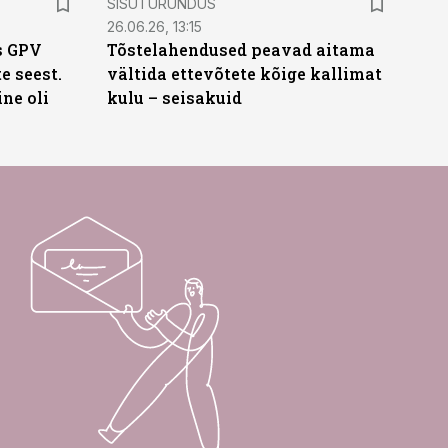
SISUTURUNDUS
26.06.26, 13:15
s GPV
Tõstelahendused peavad aitama
te seest.
vältida ettevõtete kõige kallimat
ne oli
kulu – seisakuid