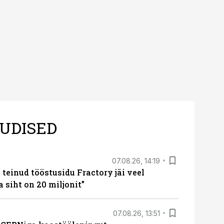
UDISED
07.08.26, 14:19
teinud tööstusidu Fractory jäi veel
a siht on 20 miljonit”
07.08.26, 13:51