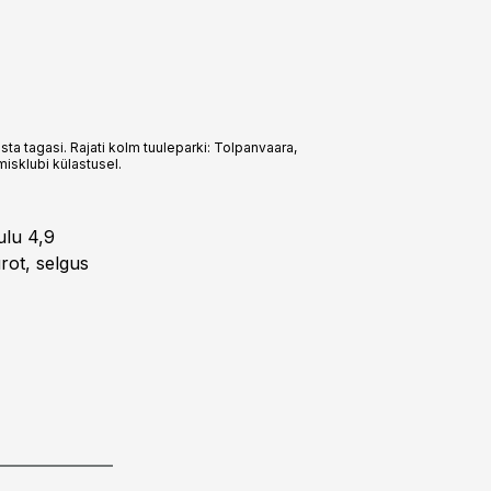
sta tagasi. Rajati kolm tuuleparki: Tolpanvaara,
isklubi külastusel.
ulu 4,9
urot, selgus