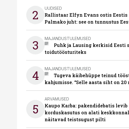
UUDISED
2
Rallistaar Elfyn Evans ostis Eestis
Palmako juht: see on tunnustus Ees
MAJANDUSTULEMUSED
3
Puhk ja Lausing kerkisid Eesti
toidutöösturiteks
MAJANDUSTULEMUSED
4
Tugeva käibehüppe teinud tööst
kahjumisse. “Selle aasta siht on 20 
ARVAMUSED
5
Kaupo Karba: pakendidebatis levib 
korduskasutus on alati keskkonna
näitavad teistsugust pilti