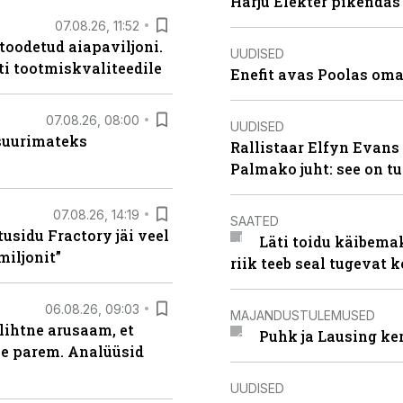
Harju Elekter pikenda
07.08.26, 11:52
 toodetud aiapaviljoni.
UUDISED
ti tootmiskvaliteedile
Enefit avas Poolas oma
07.08.26, 08:00
UUDISED
 suurimateks
Rallistaar Elfyn Evans 
Palmako juht: see on t
07.08.26, 14:19
SAATED
usidu Fractory jäi veel
Läti toidu käibema
miljonit”
riik teeb seal tugevat k
06.08.26, 09:03
MAJANDUSTULEMUSED
lihtne arusaam, et
Puhk ja Lausing ke
le parem. Analüüsid
UUDISED