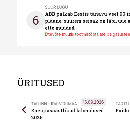
SUUR LUGU
ABB palkab Eestis tänavu veel 90 
6
plaane: suurem seisak on läbi, uue
ette müüdud
Ettevõte muutis tootmistöötajate palgasüste
ÜRITUSED
16.09.2026
TALLINN - IDA-VIRUMAA
TARTU
Energiasäästlikud lahendused
Puidu
2026