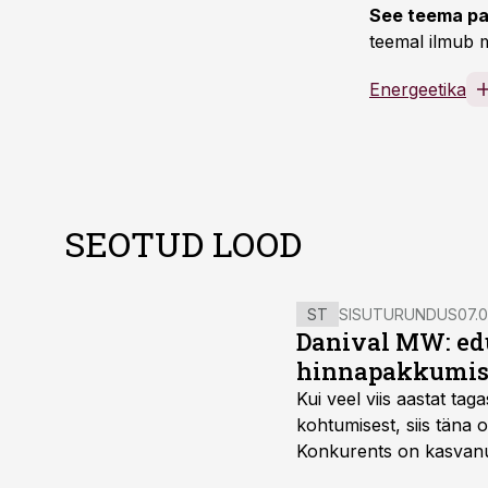
See teema pa
teemal ilmub m
Energeetika
SEOTUD LOOD
ST
SISUTURUNDUS
07.0
Danival MW: ed
hinnapakkumis
Kui veel viis aastat tag
kohtumisest, siis tän
Konkurents on kasvanud,
tootmisvõimekuse või hi