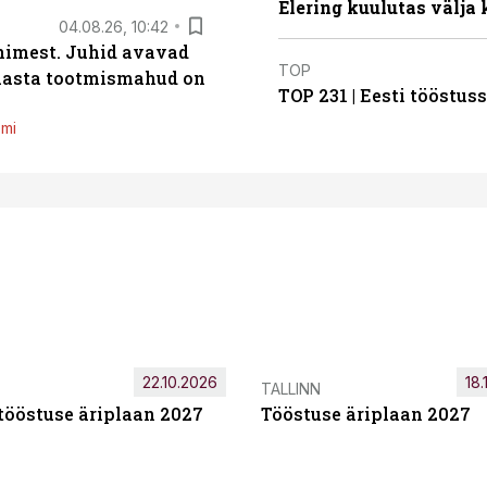
Elering kuulutas välja
04.08.26, 10:42
inimest. Juhid avavad
TOP
 aasta tootmismahud on
TOP 231 | Eesti tööstu
emi
22.10.2026
18.
TALLINN
tööstuse äriplaan 2027
Tööstuse äriplaan 2027