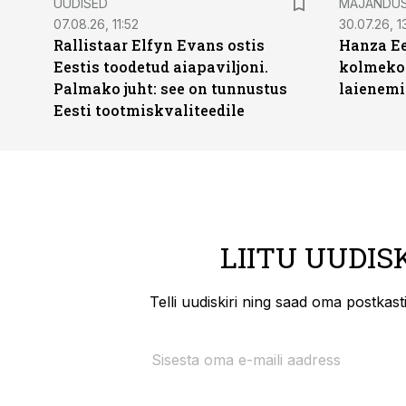
UUDISED
MAJANDU
07.08.26, 11:52
30.07.26, 13
Rallistaar Elfyn Evans ostis
Hanza Ee
Eestis toodetud aiapaviljoni.
kolmekor
Palmako juht: see on tunnustus
laienemi
Eesti tootmiskvaliteedile
LIITU UUDIS
Telli uudiskiri ning saad oma postkas