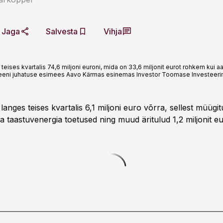
Jaga
Salvesta
Vihja
teises kvartalis 74,6 miljoni euroni, mida on 33,6 miljonit eurot rohkem kui aa
 Greeni juhatuse esimees Aavo Kärmas esinemas Investor Toomase Investeerim
langes teises kvartalis 6,1 miljoni euro võrra, sellest müügit
 ja taastuvenergia toetused ning muud äritulud 1,2 miljonit e