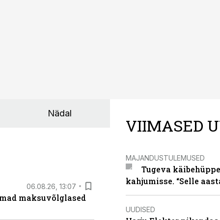
Nädal
VIIMASED U
MAJANDUSTULEMUSED
Tugeva käibehüppe 
kahjumisse. “Selle aast
06.08.26, 13:07
uremad maksuvõlglased
UUDISED