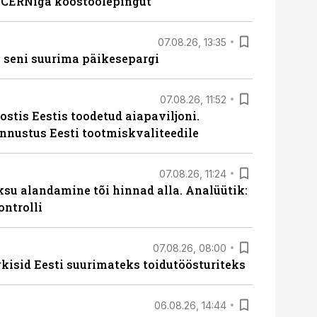
s CERNiga koostöölepingut
07.08.26, 13:35
 seni suurima päikesepargi
07.08.26, 11:52
ostis Eestis toodetud aiapaviljoni.
unnustus Eesti tootmiskvaliteedile
07.08.26, 11:24
ksu alandamine tõi hinnad alla. Analüütik:
ontrolli
07.08.26, 08:00
rkisid Eesti suurimateks toidutöösturiteks
06.08.26, 14:44