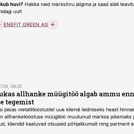
kub huvi?
Hakka neid märksõnu jälgima ja saad alati teavitu
idagi uut!
ENEFIT GREEN AS
7.26, 09:20
ukas allhanke müügitöö algab ammu en
e tegemist
asi piisas metallitööstustel uue kliendi leidmiseks heast hinna
a on allhanketööstuse müügitöö muutunud märksa pikemaks
 kliendid kaaluvad otsuseid põhjalikumalt ning partnerit ei
nnakirja järgi.