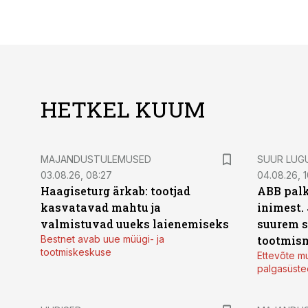
HETKEL KUUM
MAJANDUSTULEMUSED
SUUR LUG
03.08.26, 08:27
04.08.26, 1
Haagiseturg ärkab: tootjad
ABB palk
kasvatavad mahtu ja
inimest.
valmistuvad uueks laienemiseks
suurem s
Bestnet avab uue müügi- ja
tootmis
tootmiskeskuse
Ettevõte mu
palgasüste