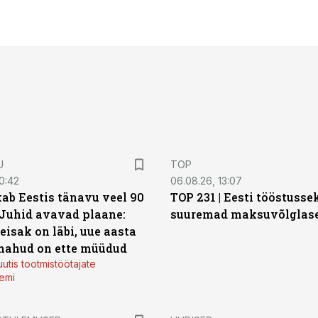
U
TOP
0:42
06.08.26, 13:07
ab Eestis tänavu veel 90
TOP 231 | Eesti tööstusse
 Juhid avavad plaane:
suuremad maksuvõlglas
eisak on läbi, uue aasta
mahud on ette müüdud
utis tootmistöötajate
emi