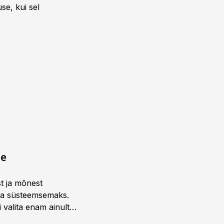
se, kui sel
ne
st ja mõnest
 ja süsteemsemaks.
 valita enam ainult