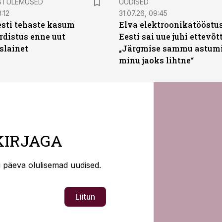
STULEMUSED
UUDISED
:12
31.07.26, 09:45
sti tehaste kasum
Elva elektroonikatööstu
distus enne uut
Eesti sai uue juhi ettevõt
slainet
„Järgmise sammu astumi
minu jaoks lihtne“
KIRJAGA
ti päeva olulisemad uudised.
Liitun