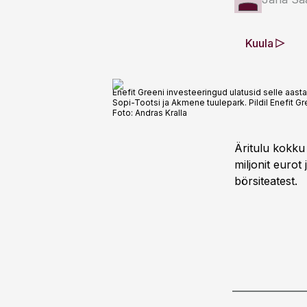
Kuula
Enefit Greeni investeeringud ulatusid selle aasta 
Sopi-Tootsi ja Akmene tuulepark. Pildil Enefit
Foto:
Andras Kralla
Äritulu kokku 
miljonit eurot
börsiteatest.