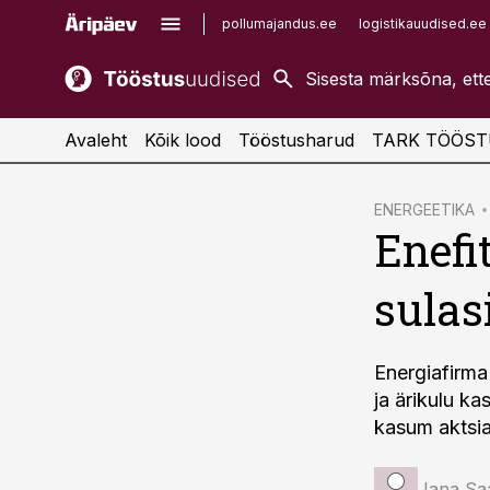
pollumajandus.ee
logistikauudised.ee
kaubandus.ee
imelineajalugu.ee
kinnisvarauudised.ee
imelineteadus.ee
Avaleht
Kõik lood
Tööstusharud
TARK TÖÖST
cebook
ENERGEETIKA
Enefi
Twitter)
kedIn
sulas
ail
k
Energiafirma 
ja ärikulu k
kasum aktsia
Jana Sa