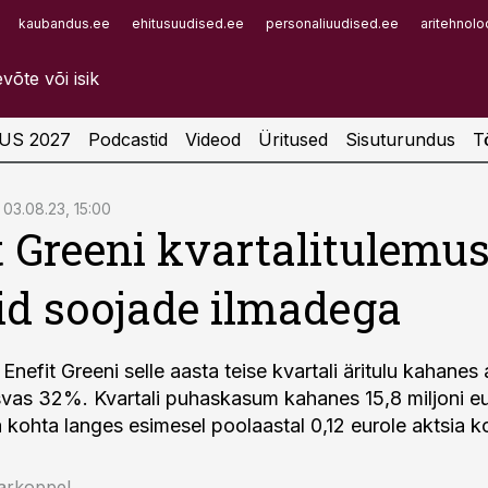
kaubandus.ee
ehitusuudised.ee
personaliuudised.ee
aritehnolo
Infopank
Radar
US 2027
Podcastid
Videod
Üritused
Sisuturundus
T
03.08.23, 15:00
t Greeni kvartalitulemu
id soojade ilmadega
Enefit Greeni selle aasta teise kvartali äritulu kahane
asvas 32%. Kvartali puhaskasum kahanes 15,8 miljoni eu
 kohta langes esimesel poolaastal 0,12 eurole aktsia k
arkoppel