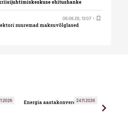
 kriisijuhtimiskeskuse ehitushanke
06.08.26, 13:07
ssektori suuremad maksuvõlglased
11.2026
24.11.2026
Energia aastakonverents 2026
Tark töö