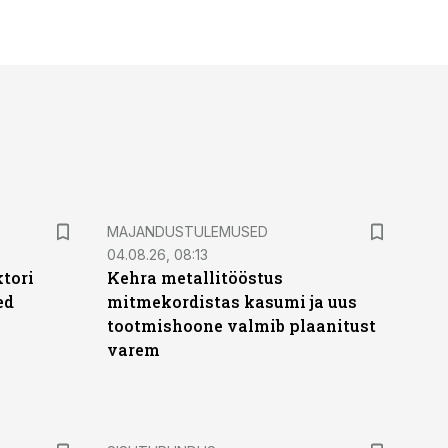
MAJANDUSTULEMUSED
04.08.26, 08:13
ktori
Kehra metallitööstus
ed
mitmekordistas kasumi ja uus
tootmishoone valmib plaanitust
varem
ST