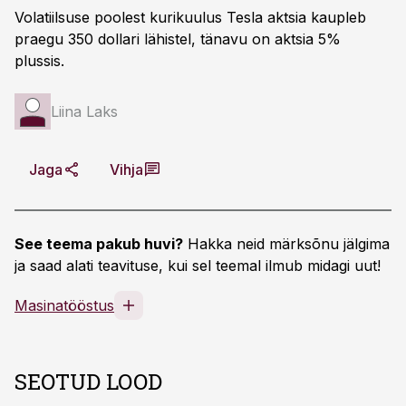
Volatiilsuse poolest kurikuulus Tesla aktsia kaupleb
praegu 350 dollari lähistel, tänavu on aktsia 5%
plussis.
Liina Laks
Jaga
Vihja
See teema pakub huvi?
Hakka neid märksõnu jälgima
ja saad alati teavituse, kui sel teemal ilmub midagi uut!
Masinatööstus
SEOTUD LOOD