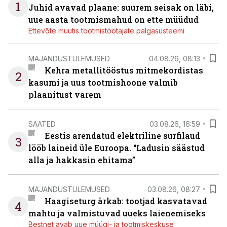
1
Juhid avavad plaane: suurem seisak on läbi,
uue aasta tootmismahud on ette müüdud
Ettevõte muutis tootmistöötajate palgasüsteemi
MAJANDUSTULEMUSED
04.08.26, 08:13
Kehra metallitööstus mitmekordistas
2
kasumi ja uus tootmishoone valmib
plaanitust varem
SAATED
03.08.26, 16:59
Eestis arendatud elektriline surfilaud
3
lööb laineid üle Euroopa. “Ladusin säästud
alla ja hakkasin ehitama”
MAJANDUSTULEMUSED
03.08.26, 08:27
Haagiseturg ärkab: tootjad kasvatavad
4
mahtu ja valmistuvad uueks laienemiseks
Bestnet avab uue müügi- ja tootmiskeskuse