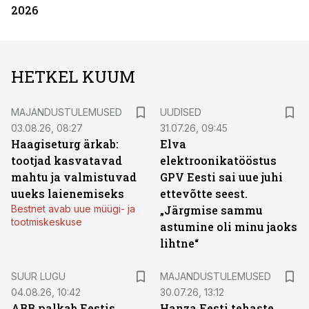
2026
HETKEL KUUM
MAJANDUSTULEMUSED
UUDISED
03.08.26, 08:27
31.07.26, 09:45
Haagiseturg ärkab:
Elva
tootjad kasvatavad
elektroonikatööstus
mahtu ja valmistuvad
GPV Eesti sai uue juhi
uueks laienemiseks
ettevõtte seest.
Bestnet avab uue müügi- ja
„Järgmise sammu
tootmiskeskuse
astumine oli minu jaoks
lihtne“
SUUR LUGU
MAJANDUSTULEMUSED
04.08.26, 10:42
30.07.26, 13:12
ABB palkab Eestis
Hanza Eesti tehaste