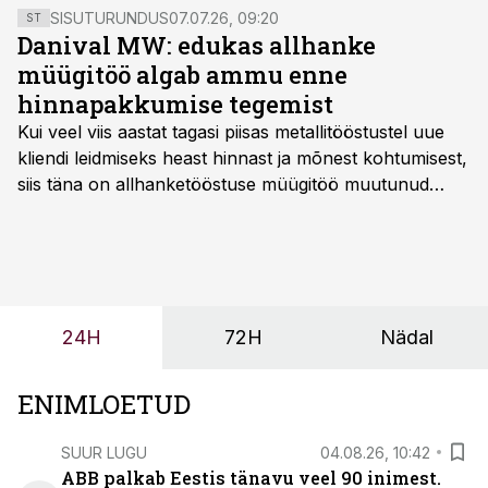
SISUTURUNDUS
07.07.26, 09:20
ST
Danival MW: edukas allhanke
müügitöö algab ammu enne
hinnapakkumise tegemist
Kui veel viis aastat tagasi piisas metallitööstustel uue
kliendi leidmiseks heast hinnast ja mõnest kohtumisest,
siis täna on allhanketööstuse müügitöö muutunud
märksa pikemaks ja süsteemsemaks. Konkurents on
kasvanud, kliendid kaaluvad otsuseid põhjalikumalt
ning partnerit ei valita enam ainult tootmisvõimekuse
või hinnakirja järgi.
24H
72H
Nädal
ENIMLOETUD
SUUR LUGU
04.08.26, 10:42
ABB palkab Eestis tänavu veel 90 inimest.