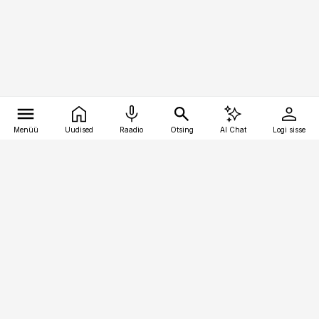
Menüü
Uudised
Raadio
Otsing
AI Chat
Logi sisse
Vana-Lõuna 39/1, 19094 Tallinn
(+372) 667 0111
toostusuudised@toostusuudised.ee
Telli
Reklaam
Firmast