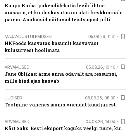
Kaupo Karba: pakendidebatis levib lihtne
arusaam, et korduskasutus on alati keskkonnale
parem. Analüüsid näitavad teistsugust pilti
MAJANDUSTULEMUSED
05.08.26, 11:41
HKFoods kasvatas kasumit kasvavast
kulusurvest hoolimata
ARVAMUSED
05.08.26, 10:40
Jane Oblikas: ärme anna odavalt ära ressurssi,
mille hind ajas kasvab
UUDISED
05.08.26, 08:30
Tootmine vähenes juunis viiendat kuud järjest
ARVAMUSED
04.08.26, 14:04
Kärt Saks: Eesti eksport koguks veelgi tuure, kui