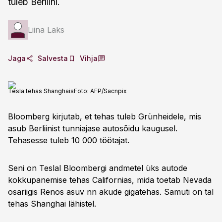
tuleb Berliini.
Liina Laks
Jaga
Salvesta
Vihja
Tesla tehas Shanghais
Foto:
AFP/Sacnpix
Bloomberg kirjutab, et tehas tuleb Grünheidele, mis
asub Berliinist tunniajase autosõidu kaugusel.
Tehasesse tuleb 10 000 töötajat.
Seni on Teslal Bloombergi andmetel üks autode
kokkupanemise tehas Californias, mida toetab Nevada
osariigis Renos asuv nn akude gigatehas. Samuti on tal
tehas Shanghai lähistel.