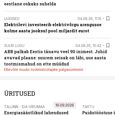
eestlane oskaks suhelda
UUDISED
04.08.26, 11:15
Elektrilevi investeerib elektrivõrgu arengusse
kolme aasta jooksul pool miljardit eurot
SUUR LUGU
04.08.26, 10:42
ABB palkab Eestis tänavu veel 90 inimest. Juhid
avavad plaane: suurem seisak on läbi, uue aasta
tootmismahud on ette müüdud
Ettevõte muutis tootmistöötajate palgasüsteemi
ÜRITUSED
16.09.2026
TALLINN - IDA-VIRUMAA
TARTU
Energiasäästlikud lahendused
Puidutööstuse 