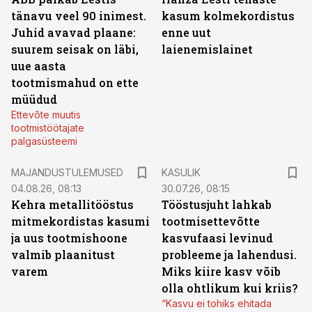
tänavu veel 90 inimest.
kasum kolmekordistus
Juhid avavad plaane:
enne uut
suurem seisak on läbi,
laienemislainet
uue aasta
tootmismahud on ette
müüdud
Ettevõte muutis
tootmistöötajate
palgasüsteemi
MAJANDUSTULEMUSED
KASULIK
04.08.26, 08:13
30.07.26, 08:15
Kehra metallitööstus
Tööstusjuht lahkab
mitmekordistas kasumi
tootmisettevõtte
ja uus tootmishoone
kasvufaasi levinud
valmib plaanitust
probleeme ja lahendusi.
varem
Miks kiire kasv võib
olla ohtlikum kui kriis?
“Kasvu ei tohiks ehitada