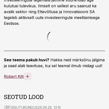
Investeeringute tegemata jätmine suurendab aga
kulutusi tulevikus. Ilmselt on sellest aru saanud ka
avalik sektor ning Ettevõtluse ja Innovatsiooni SA
tegeleb aktiivselt uute investeeringute meelitamisega
Eestisse.
See teema pakub huvi?
Hakka neid märksõnu jälgima
ja saad alati teavituse, kui sel teemal ilmub midagi uut!
Robert Kitt
SEOTUD LOOD
SISUTURUNDUS
26.06.26, 13:15
ST