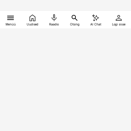
Menüü
Uudised
Raadio
Otsing
AI Chat
Logi sisse
Vana-Lõuna 39/1, 19094 Tallinn
(+372) 667 0111
toostusuudised@toostusuudised.ee
Telli
Reklaam
Firmast
Sisu kasutamisõigused
Ajakirjaniku
eetikakoodeks
Üldtingimused
Privaatsustingimused
Küpsiste poliitika
KKK