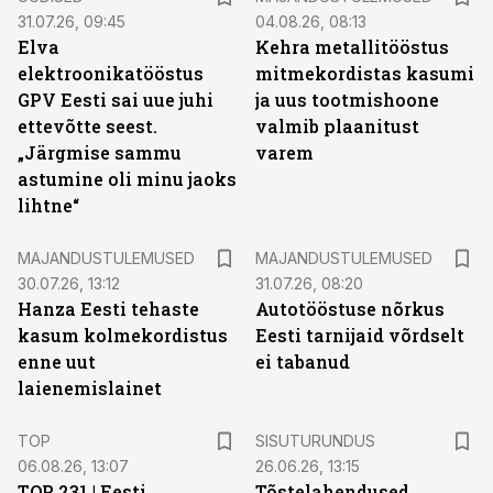
31.07.26, 09:45
04.08.26, 08:13
Elva
Kehra metallitööstus
elektroonikatööstus
mitmekordistas kasumi
GPV Eesti sai uue juhi
ja uus tootmishoone
ettevõtte seest.
valmib plaanitust
„Järgmise sammu
varem
astumine oli minu jaoks
lihtne“
MAJANDUSTULEMUSED
MAJANDUSTULEMUSED
30.07.26, 13:12
31.07.26, 08:20
Hanza Eesti tehaste
Autotööstuse nõrkus
kasum kolmekordistus
Eesti tarnijaid võrdselt
enne uut
ei tabanud
laienemislainet
ST
TOP
SISUTURUNDUS
06.08.26, 13:07
26.06.26, 13:15
TOP 231 | Eesti
Tõstelahendused