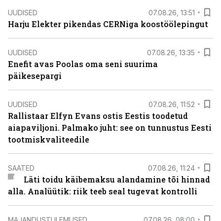
UUDISED
07.08.26, 13:51
Harju Elekter pikendas CERNiga koostöölepingut
UUDISED
07.08.26, 13:35
Enefit avas Poolas oma seni suurima
päikesepargi
UUDISED
07.08.26, 11:52
Rallistaar Elfyn Evans ostis Eestis toodetud
aiapaviljoni. Palmako juht: see on tunnustus Eesti
tootmiskvaliteedile
SAATED
07.08.26, 11:24
Läti toidu käibemaksu alandamine tõi hinnad
alla. Analüütik: riik teeb seal tugevat kontrolli
MAJANDUSTULEMUSED
07.08.26, 08:00