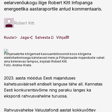
eelarvenõukogu liige Robert Kitt Infopanga
energeetika aastaraportile antud kommentaaris.
Robert Kitt
Kuula
Jaga
Salvesta
Vihja
Põhjanaabrite kõrgemad kasvuambitsioonid koos kõrgema
elektritarbimisega käristavad meie ja Põhjamaade majanduste vahet
aina kiirenevas tempos, kirjutab Robert Kitt.
Foto:
Andras Kralla
2023. aasta möödus Eesti majanduses
kahetsusväärselt endiselt languse tähe all. Kannatas
Eesti konkurentsivõime ning paraku langes ka
ekspordi rahvusvaheline turuosa.
Rahvusvahelise Valuutafondi aastat kokkuvõttev