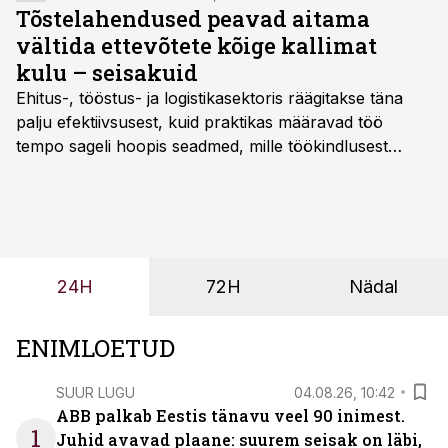
Tõstelahendused peavad aitama
vältida ettevõtete kõige kallimat
kulu – seisakuid
Ehitus-, tööstus- ja logistikasektoris räägitakse täna
palju efektiivsusest, kuid praktikas määravad töö
tempo sageli hoopis seadmed, mille töökindlusest
sõltub kogu objekti või tootmise sujuvus. Kui tõstuk
seisab, töö katkeb või masin ei vasta töötingimustele,
ei tähenda see ettevõtte jaoks ainult tehnilist
probleemi, vaid otsest rahalist kulu, venivaid tähtaegu
ja suuremaid riske tööohutusele.
24H
72H
Nädal
ENIMLOETUD
SUUR LUGU
04.08.26, 10:42
ABB palkab Eestis tänavu veel 90 inimest.
1
Juhid avavad plaane: suurem seisak on läbi,