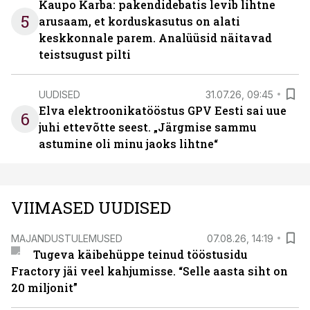
Kaupo Karba: pakendidebatis levib lihtne
5
arusaam, et korduskasutus on alati
keskkonnale parem. Analüüsid näitavad
teistsugust pilti
UUDISED
31.07.26, 09:45
Elva elektroonikatööstus GPV Eesti sai uue
6
juhi ettevõtte seest. „Järgmise sammu
astumine oli minu jaoks lihtne“
VIIMASED UUDISED
MAJANDUSTULEMUSED
07.08.26, 14:19
Tugeva käibehüppe teinud tööstusidu
Fractory jäi veel kahjumisse. “Selle aasta siht on
20 miljonit”