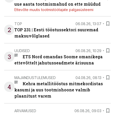
uue aasta tootmismahud on ette müüdud
Ettevõte muutis tootmistöötajate palgasüsteemi
TOP
06.08.26, 13:07
2
TOP 231 | Eesti tööstussektori suuremad
maksuvõlglased
UUDISED
06.08.26, 10:29
3
ETS Nord omandas Soome omanikega
ettevõttelt jahutusseadmete ärisuuna
MAJANDUSTULEMUSED
04.08.26, 08:13
Kehra metallitööstus mitmekordistas
4
kasumi ja uus tootmishoone valmib
plaanitust varem
ARVAMUSED
06.08.26, 09:03