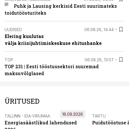
Puhk ja Lausing kerkisid Eesti suurimateks
toidutöösturiteks
UUDISED
06.08.26, 14:44
Elering kuulutas
välja kriisijuhtimiskeskuse ehitushanke
TOP
06.08.26, 13:07
TOP 231 | Eesti tööstussektori suuremad
maksuvõlglased
ÜRITUSED
16.09.2026
TALLINN - IDA-VIRUMAA
TARTU
Energiasäästlikud lahendused
Puidutööstuse 