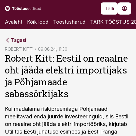
Telli
Avaleht
Kõik lood
Tööstusharud
TARK TÖÖSTUS 2
cebook
Tagasi
Twitter)
ROBERT KITT
09.08.24, 11:30
Robert Kitt: Eestil on reaalne
kedIn
oht jääda elektri importijaks
ail
ja Põhjamaade
k
sabassörkijaks
Kui madalama riskipreemiaga Põhjamaad
meelitavad enda juurde investeeringuid, siis Eestil
on reaalne oht jääda elektri importööriks, kirjutab
Utilitas Eesti juhatuse esimees ja Eesti Panga