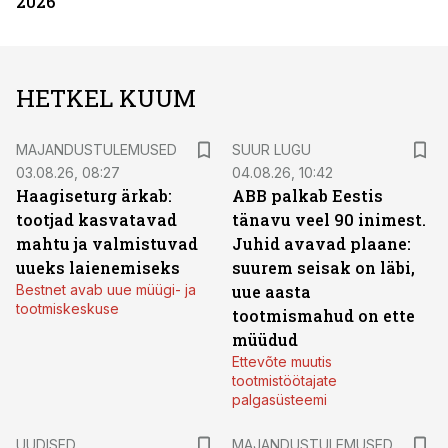
2026
HETKEL KUUM
MAJANDUSTULEMUSED
SUUR LUGU
03.08.26, 08:27
04.08.26, 10:42
Haagiseturg ärkab:
ABB palkab Eestis
tootjad kasvatavad
tänavu veel 90 inimest.
mahtu ja valmistuvad
Juhid avavad plaane:
uueks laienemiseks
suurem seisak on läbi,
Bestnet avab uue müügi- ja
uue aasta
tootmiskeskuse
tootmismahud on ette
müüdud
Ettevõte muutis
tootmistöötajate
palgasüsteemi
UUDISED
MAJANDUSTULEMUSED