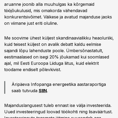
aruanne joonib alla muuhulgas ka kõrgemaid
tööjõukulusid, mis omakorda vähendavad
konkurentsivõimet. Väikese ja avatud majanduse jaoks
on viimane just eriti oluline.
Me soovime ühest küljest skandinaavialikku heaoluriiki,
kuid teisest küljest on avalik debatt kaldu eelmise
sajandi lõpu lahenduste poole. Ümbersõnastatult,
eestimaalased on isegi 20% jõukamad kui soomlased
ajal, mil Eesti Euroopa Liiduga liitus, kuid elektrit
toodame endiselt põlevkivist.
Äripäeva Infopanga energeetika aastaraportiga
saab tutvuda
SIIN
.
Majanduslangusest tuleb ennast ise välja investeerida.
Uued investeeringud loovad töökohti ning lisaväärtust.