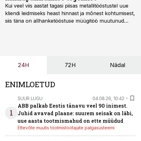
Kui veel viis aastat tagasi piisas metallitööstustel uue
kliendi leidmiseks heast hinnast ja mõnest kohtumisest,
siis täna on allhanketööstuse müügitöö muutunud
märksa pikemaks ja süsteemsemaks. Konkurents on
kasvanud, kliendid kaaluvad otsuseid põhjalikumalt
ning partnerit ei valita enam ainult tootmisvõimekuse
või hinnakirja järgi.
24H
72H
Nädal
ENIMLOETUD
SUUR LUGU
04.08.26, 10:42
ABB palkab Eestis tänavu veel 90 inimest.
1
Juhid avavad plaane: suurem seisak on läbi,
uue aasta tootmismahud on ette müüdud
Ettevõte muutis tootmistöötajate palgasüsteemi