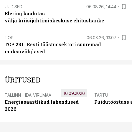
UUDISED
06.08.26, 14:44
Elering kuulutas
välja kriisijuhtimiskeskuse ehitushanke
TOP
06.08.26, 13:07
TOP 231 | Eesti tööstussektori suuremad
maksuvõlglased
ÜRITUSED
16.09.2026
TALLINN - IDA-VIRUMAA
TARTU
Energiasäästlikud lahendused
Puidutööstuse 
2026