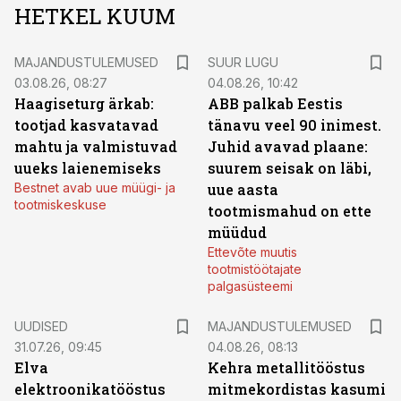
HETKEL KUUM
MAJANDUSTULEMUSED
SUUR LUGU
03.08.26, 08:27
04.08.26, 10:42
Haagiseturg ärkab:
ABB palkab Eestis
tootjad kasvatavad
tänavu veel 90 inimest.
mahtu ja valmistuvad
Juhid avavad plaane:
uueks laienemiseks
suurem seisak on läbi,
Bestnet avab uue müügi- ja
uue aasta
tootmiskeskuse
tootmismahud on ette
müüdud
Ettevõte muutis
tootmistöötajate
palgasüsteemi
UUDISED
MAJANDUSTULEMUSED
31.07.26, 09:45
04.08.26, 08:13
Elva
Kehra metallitööstus
elektroonikatööstus
mitmekordistas kasumi