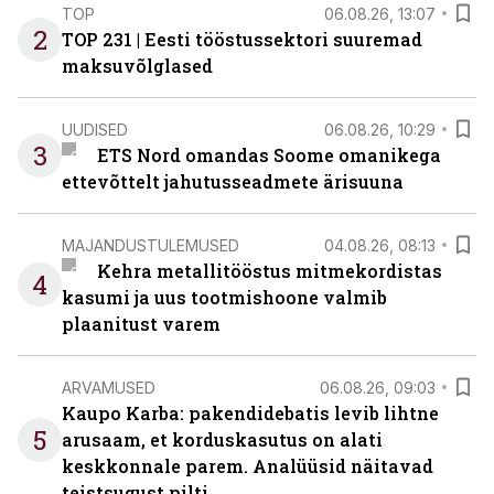
TOP
06.08.26, 13:07
2
TOP 231 | Eesti tööstussektori suuremad
maksuvõlglased
UUDISED
06.08.26, 10:29
3
ETS Nord omandas Soome omanikega
ettevõttelt jahutusseadmete ärisuuna
MAJANDUSTULEMUSED
04.08.26, 08:13
Kehra metallitööstus mitmekordistas
4
kasumi ja uus tootmishoone valmib
plaanitust varem
ARVAMUSED
06.08.26, 09:03
Kaupo Karba: pakendidebatis levib lihtne
5
arusaam, et korduskasutus on alati
keskkonnale parem. Analüüsid näitavad
teistsugust pilti