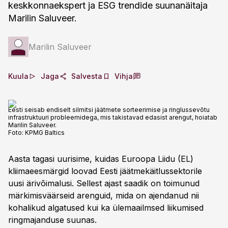
keskkonnaekspert ja ESG trendide suunanäitaja
Marilin Saluveer.
Marilin Saluveer
Kuula
Jaga
Salvesta
Vihja
Eesti seisab endiselt silmitsi jäätmete sorteerimise ja ringlussevõtu
infrastruktuuri probleemidega, mis takistavad edasist arengut, hoiatab
Marilin Saluveer.
Foto:
KPMG Baltics
Aasta tagasi uurisime, kuidas Euroopa Liidu (EL)
kliimaeesmärgid loovad Eesti jäätmekäitlussektorile
uusi ärivõimalusi. Sellest ajast saadik on toimunud
märkimisväärseid arenguid, mida on ajendanud nii
kohalikud algatused kui ka ülemaailmsed liikumised
ringmajanduse suunas.