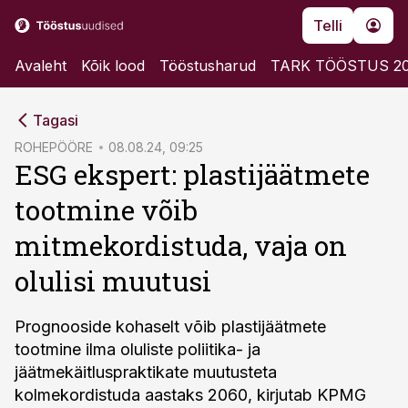
Telli
Avaleht
Kõik lood
Tööstusharud
TARK TÖÖSTUS 2
cebook
Tagasi
Twitter)
ROHEPÖÖRE
08.08.24, 09:25
ESG ekspert: plastijäätmete
kedIn
tootmine võib
ail
mitmekordistuda, vaja on
k
olulisi muutusi
Prognooside kohaselt võib plastijäätmete
tootmine ilma oluliste poliitika- ja
jäätmekäitluspraktikate muutusteta
kolmekordistuda aastaks 2060, kirjutab KPMG