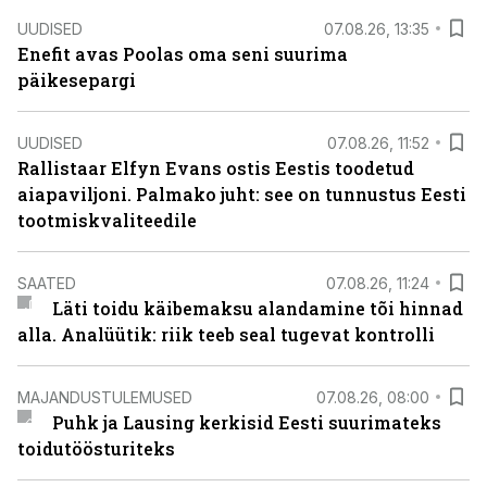
UUDISED
07.08.26, 13:35
Enefit avas Poolas oma seni suurima
päikesepargi
UUDISED
07.08.26, 11:52
Rallistaar Elfyn Evans ostis Eestis toodetud
aiapaviljoni. Palmako juht: see on tunnustus Eesti
tootmiskvaliteedile
SAATED
07.08.26, 11:24
Läti toidu käibemaksu alandamine tõi hinnad
alla. Analüütik: riik teeb seal tugevat kontrolli
MAJANDUSTULEMUSED
07.08.26, 08:00
Puhk ja Lausing kerkisid Eesti suurimateks
toidutöösturiteks