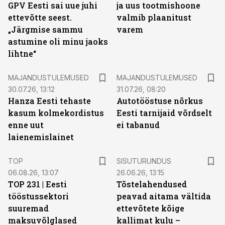
GPV Eesti sai uue juhi
ja uus tootmishoone
ettevõtte seest.
valmib plaanitust
„Järgmise sammu
varem
astumine oli minu jaoks
lihtne“
MAJANDUSTULEMUSED
MAJANDUSTULEMUSED
30.07.26, 13:12
31.07.26, 08:20
Hanza Eesti tehaste
Autotööstuse nõrkus
kasum kolmekordistus
Eesti tarnijaid võrdselt
enne uut
ei tabanud
laienemislainet
ST
TOP
SISUTURUNDUS
06.08.26, 13:07
26.06.26, 13:15
TOP 231 | Eesti
Tõstelahendused
tööstussektori
peavad aitama vältida
suuremad
ettevõtete kõige
maksuvõlglased
kallimat kulu –