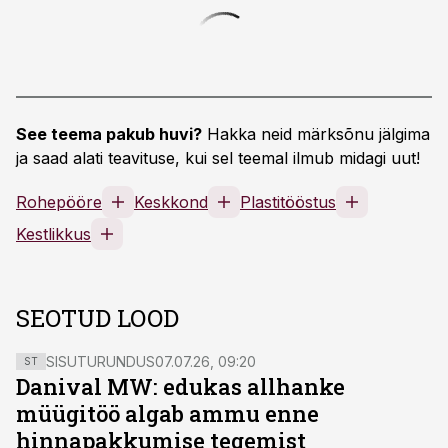
See teema pakub huvi?
Hakka neid märksõnu jälgima
ja saad alati teavituse, kui sel teemal ilmub midagi uut!
Rohepööre
Keskkond
Plastitööstus
Kestlikkus
SEOTUD LOOD
SISUTURUNDUS
07.07.26, 09:20
ST
Danival MW: edukas allhanke
müügitöö algab ammu enne
hinnapakkumise tegemist