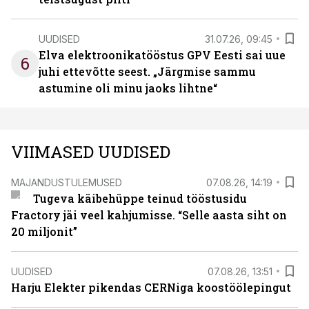
UUDISED
31.07.26, 09:45
Elva elektroonikatööstus GPV Eesti sai uue
6
juhi ettevõtte seest. „Järgmise sammu
astumine oli minu jaoks lihtne“
VIIMASED UUDISED
MAJANDUSTULEMUSED
07.08.26, 14:19
Tugeva käibehüppe teinud tööstusidu
Fractory jäi veel kahjumisse. “Selle aasta siht on
20 miljonit”
UUDISED
07.08.26, 13:51
Harju Elekter pikendas CERNiga koostöölepingut