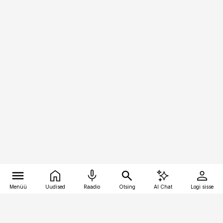
Menüü
Uudised
Raadio
Otsing
AI Chat
Logi sisse