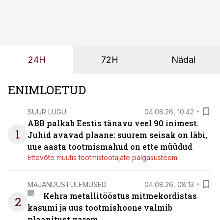
olemasolevasse keskkonda, aitaks vähendada
tööjõuvajadust ning oleks valmis ka ettevõtte
tulevasteks arenguteks. Lihtsalt roboti lisamine
enamasti oodatud tulemust ei too, nendib tootmise ja
tööstuse automatiseerimislahenduste arendaja Smitech
24H
72H
Nädal
OÜ tegevjuht Sander Mitendorf.
ENIMLOETUD
SUUR LUGU
04.08.26, 10:42
ABB palkab Eestis tänavu veel 90 inimest.
1
Juhid avavad plaane: suurem seisak on läbi,
uue aasta tootmismahud on ette müüdud
Ettevõte muutis tootmistöötajate palgasüsteemi
MAJANDUSTULEMUSED
04.08.26, 08:13
Kehra metallitööstus mitmekordistas
2
kasumi ja uus tootmishoone valmib
plaanitust varem