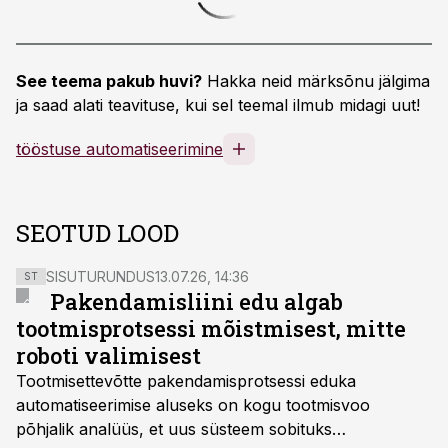
See teema pakub huvi?
Hakka neid märksõnu jälgima
ja saad alati teavituse, kui sel teemal ilmub midagi uut!
tööstuse automatiseerimine
SEOTUD LOOD
SISUTURUNDUS
13.07.26, 14:36
ST
Pakendamisliini edu algab
tootmisprotsessi mõistmisest, mitte
roboti valimisest
Tootmisettevõtte pakendamisprotsessi eduka
automatiseerimise aluseks on kogu tootmisvoo
põhjalik analüüs, et uus süsteem sobituks