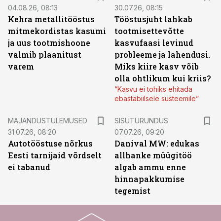
04.08.26, 08:13
30.07.26, 08:15
Kehra metallitööstus
Tööstusjuht lahkab
mitmekordistas kasumi
tootmisettevõtte
ja uus tootmishoone
kasvufaasi levinud
valmib plaanitust
probleeme ja lahendusi.
varem
Miks kiire kasv võib
olla ohtlikum kui kriis?
“Kasvu ei tohiks ehitada
ebastabiilsele süsteemile”
ST
MAJANDUSTULEMUSED
SISUTURUNDUS
31.07.26, 08:20
07.07.26, 09:20
Autotööstuse nõrkus
Danival MW: edukas
Eesti tarnijaid võrdselt
allhanke müügitöö
ei tabanud
algab ammu enne
hinnapakkumise
tegemist