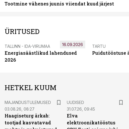
Tootmine vähenes juunis viiendat kuud järjest
ÜRITUSED
16.09.2026
TALLINN - IDA-VIRUMAA
TARTU
Energiasäästlikud lahendused
Puidutööstuse 
2026
HETKEL KUUM
MAJANDUSTULEMUSED
UUDISED
03.08.26, 08:27
31.07.26, 09:45
Haagiseturg ärkab:
Elva
tootjad kasvatavad
elektroonikatööstus