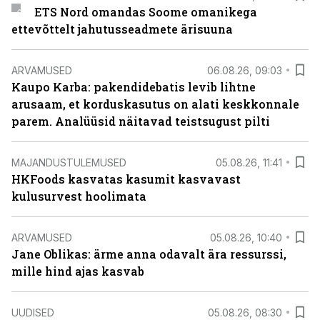
ETS Nord omandas Soome omanikega
ettevõttelt jahutusseadmete ärisuuna
ARVAMUSED
06.08.26, 09:03
Kaupo Karba: pakendidebatis levib lihtne
arusaam, et korduskasutus on alati keskkonnale
parem. Analüüsid näitavad teistsugust pilti
MAJANDUSTULEMUSED
05.08.26, 11:41
HKFoods kasvatas kasumit kasvavast
kulusurvest hoolimata
ARVAMUSED
05.08.26, 10:40
Jane Oblikas: ärme anna odavalt ära ressurssi,
mille hind ajas kasvab
UUDISED
05.08.26, 08:30