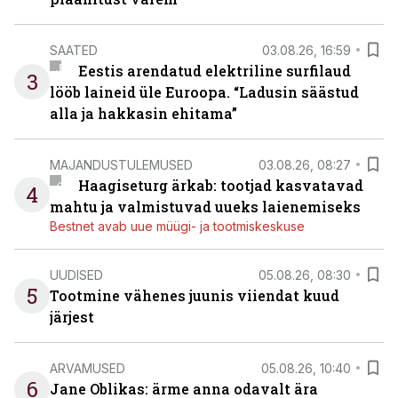
SAATED
03.08.26, 16:59
Eestis arendatud elektriline surfilaud
3
lööb laineid üle Euroopa. “Ladusin säästud
alla ja hakkasin ehitama”
MAJANDUSTULEMUSED
03.08.26, 08:27
Haagiseturg ärkab: tootjad kasvatavad
4
mahtu ja valmistuvad uueks laienemiseks
Bestnet avab uue müügi- ja tootmiskeskuse
UUDISED
05.08.26, 08:30
5
Tootmine vähenes juunis viiendat kuud
järjest
ARVAMUSED
05.08.26, 10:40
6
Jane Oblikas: ärme anna odavalt ära