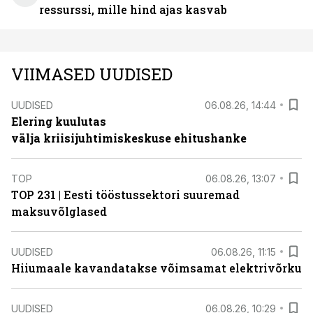
ressurssi, mille hind ajas kasvab
VIIMASED UUDISED
UUDISED
06.08.26, 14:44
Elering kuulutas
välja kriisijuhtimiskeskuse ehitushanke
TOP
06.08.26, 13:07
TOP 231 | Eesti tööstussektori suuremad
maksuvõlglased
UUDISED
06.08.26, 11:15
Hiiumaale kavandatakse võimsamat elektrivõrku
UUDISED
06.08.26, 10:29