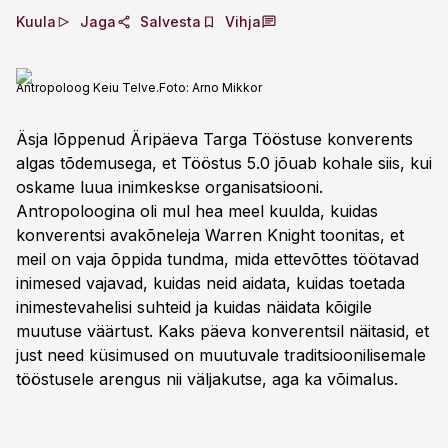
Kuula
Jaga
Salvesta
Vihja
Antropoloog Keiu Telve.
Foto:
Arno Mikkor
Äsja lõppenud Äripäeva Targa Tööstuse konverents
algas tõdemusega, et Tööstus 5.0 jõuab kohale siis, kui
oskame luua inimkeskse organisatsiooni.
Antropoloogina oli mul hea meel kuulda, kuidas
konverentsi avakõneleja Warren Knight toonitas, et
meil on vaja õppida tundma, mida ettevõttes töötavad
inimesed vajavad, kuidas neid aidata, kuidas toetada
inimestevahelisi suhteid ja kuidas näidata kõigile
muutuse väärtust. Kaks päeva konverentsil näitasid, et
just need küsimused on muutuvale traditsioonilisemale
tööstusele arengus nii väljakutse, aga ka võimalus.