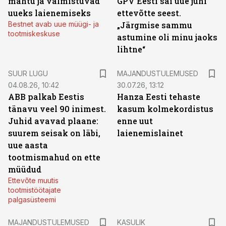
mahtu ja valmistuvad
GPV Eesti sai uue juhi
uueks laienemiseks
ettevõtte seest.
Bestnet avab uue müügi- ja
„Järgmise sammu
tootmiskeskuse
astumine oli minu jaoks
lihtne“
SUUR LUGU
MAJANDUSTULEMUSED
04.08.26, 10:42
30.07.26, 13:12
ABB palkab Eestis
Hanza Eesti tehaste
tänavu veel 90 inimest.
kasum kolmekordistus
Juhid avavad plaane:
enne uut
suurem seisak on läbi,
laienemislainet
uue aasta
tootmismahud on ette
müüdud
Ettevõte muutis
tootmistöötajate
palgasüsteemi
MAJANDUSTULEMUSED
KASULIK