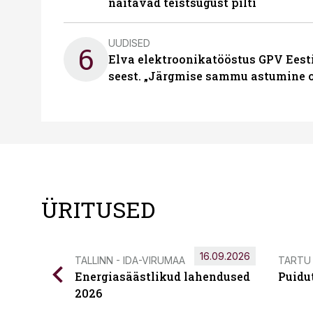
näitavad teistsugust pilti
UUDISED
6
Elva elektroonikatööstus GPV Eesti 
seest. „Järgmise sammu astumine ol
ÜRITUSED
16.09.2026
TALLINN - IDA-VIRUMAA
TARTU
Energiasäästlikud lahendused
Puidu
2026