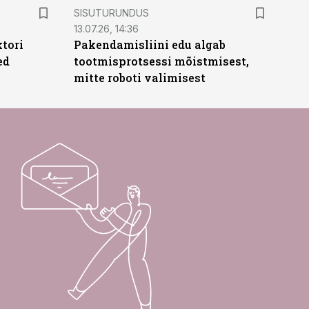
ST
SISUTURUNDUS
13.07.26, 14:36
ktori
Pakendamisliini edu algab
ed
tootmisprotsessi mõistmisest,
mitte roboti valimisest