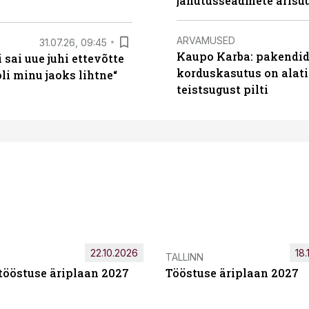
jahutusseadmete ärisu
ARVAMUSED
31.07.26, 09:45
Kaupo Karba: pakendide
sai uue juhi ettevõtte
korduskasutus on alat
i minu jaoks lihtne“
teistsugust pilti
22.10.2026
18.
TALLINN
tööstuse äriplaan 2027
Tööstuse äriplaan 2027