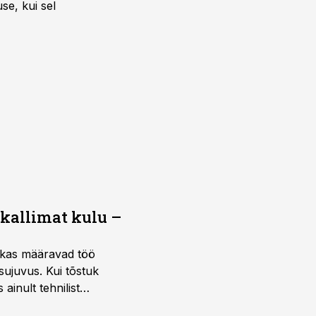
se, kui sel
 kallimat kulu –
ktikas määravad töö
sujuvus. Kui tõstuk
ainult tehnilist
sele.