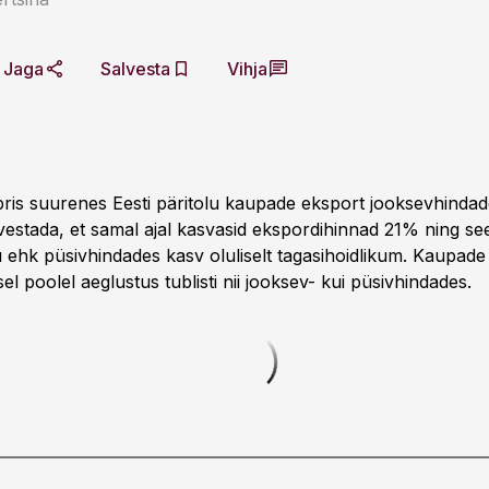
Jaga
Salvesta
Vihja
is suurenes Eesti päritolu kaupade eksport jooksevhindad
vestada, et samal ajal kasvasid ekspordihinnad 21% ning see
ehk püsivhindades kasv oluliselt tagasihoidlikum. Kaupade
sel poolel aeglustus tublisti nii jooksev- kui püsivhindades.