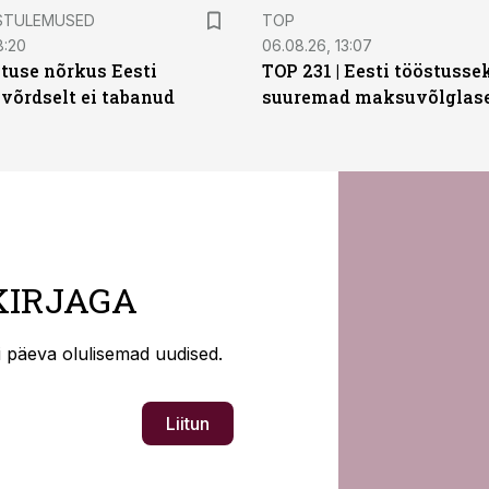
STULEMUSED
TOP
8:20
06.08.26, 13:07
tuse nõrkus Eesti
TOP 231 | Eesti tööstusse
 võrdselt ei tabanud
suuremad maksuvõlglas
KIRJAGA
ti päeva olulisemad uudised.
Liitun