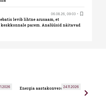
una
06.08.26, 09:03
batis levib lihtne arusaam, et
i keskkonnale parem. Analüüsid näitavad
11.2026
24.11.2026
Energia aastakonverents 2026
Tark töö