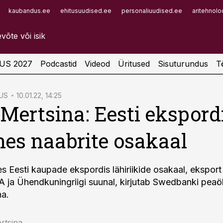
kaubandus.ee
ehitusuudised.ee
personaliuudised.ee
aritehnolo
Infopank
Radar
US 2027
Podcastid
Videod
Üritused
Sisuturundus
T
US
10.01.22, 14:25
Mertsina: Eesti ekspord
es naabrite osakaal
s Eesti kaupade ekspordis lähiriikide osakaal, ekspor
A ja Ühendkuningriigi suunal, kirjutab Swedbanki pea
na.
rtsina