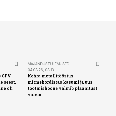
MAJANDUSTULEMUSED
04.08.26, 08:13
s GPV
Kehra metallitööstus
te seest.
mitmekordistas kasumi ja uus
ne oli
tootmishoone valmib plaanitust
varem