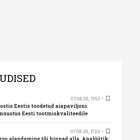
UDISED
07.08.26, 11:52
ostis Eestis toodetud aiapaviljoni.
unnustus Eesti tootmiskvaliteedile
07.08.26, 11:24
ksu alandamine tõi hinnad alla. Analüütik: