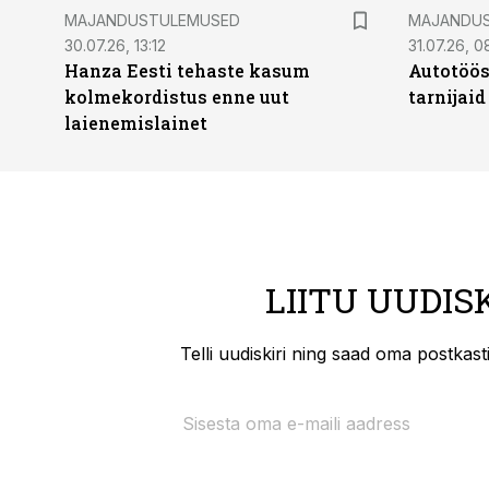
MAJANDUSTULEMUSED
MAJANDU
30.07.26, 13:12
31.07.26, 0
Hanza Eesti tehaste kasum
Autotöös
kolmekordistus enne uut
tarnijaid
laienemislainet
LIITU UUDIS
Telli uudiskiri ning saad oma postkas