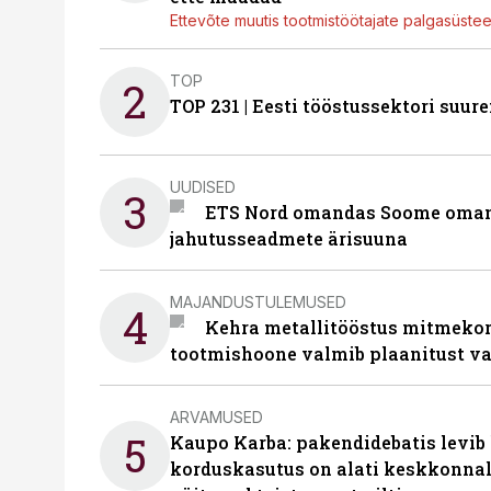
Ettevõte muutis tootmistöötajate palgasüste
TOP
2
TOP 231 | Eesti tööstussektori su
UUDISED
3
ETS Nord omandas Soome omani
jahutusseadmete ärisuuna
MAJANDUSTULEMUSED
4
Kehra metallitööstus mitmekor
tootmishoone valmib plaanitust v
ARVAMUSED
5
Kaupo Karba: pakendidebatis levib 
korduskasutus on alati keskkonna