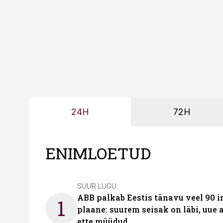
24H
72H
ENIMLOETUD
SUUR LUGU
ABB palkab Eestis tänavu veel 90 
1
plaane: suurem seisak on läbi, uue
ette müüdud