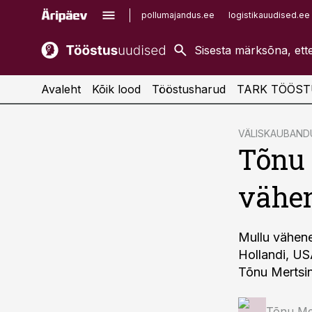
pollumajandus.ee
logistikauudised.ee
kaubandus.ee
imelineajalugu.ee
kinnisvarauudised.ee
imelineteadus.ee
Avaleht
Kõik lood
Tööstusharud
TARK TÖÖST
cebook
VÄLISKAUBAND
Tõnu 
Twitter)
kedIn
vähen
ail
k
Mullu vähene
Hollandi, US
Tõnu Mertsi
Tõnu Me