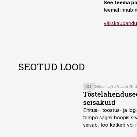
See teema pa
teemal ilmub m
väliskaubandu
SEOTUD LOOD
ST
SISUTURUNDUS
26.0
Tõstelahendused
seisakuid
Ehitus-, tööstus- ja log
tempo sageli hoopis sea
seisab, töö katkeb või m
probleemi, vaid otsest 