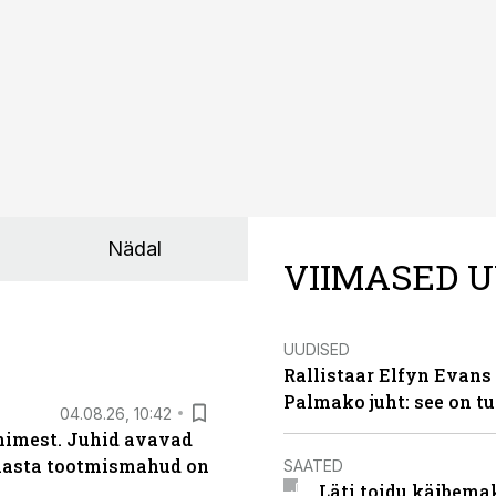
Nädal
VIIMASED U
UUDISED
Rallistaar Elfyn Evans 
Palmako juht: see on t
04.08.26, 10:42
inimest. Juhid avavad
 aasta tootmismahud on
SAATED
Läti toidu käibema