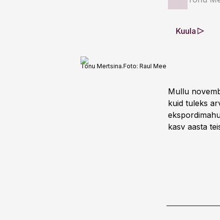
Kuula
Tõnu Mertsina.
Foto:
Raul Mee
Mullu novembr
kuid tuleks ar
ekspordimahu 
kasv aasta tei