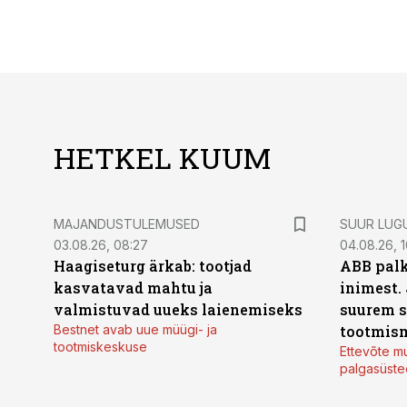
HETKEL KUUM
MAJANDUSTULEMUSED
SUUR LUG
03.08.26, 08:27
04.08.26, 1
Haagiseturg ärkab: tootjad
ABB palk
kasvatavad mahtu ja
inimest.
valmistuvad uueks laienemiseks
suurem s
Bestnet avab uue müügi- ja
tootmis
tootmiskeskuse
Ettevõte mu
palgasüste