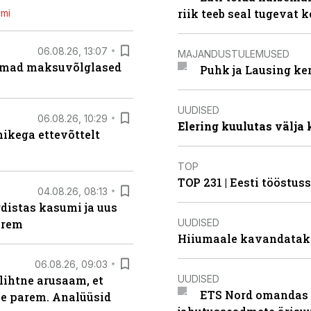
riik teeb seal tugevat k
emi
06.08.26, 13:07
MAJANDUSTULEMUSED
uremad maksuvõlglased
Puhk ja Lausing ke
UUDISED
06.08.26, 10:29
Elering kuulutas välja
kega ettevõttelt
TOP
TOP 231 | Eesti tööstu
04.08.26, 08:13
distas kasumi ja uus
UUDISED
arem
Hiiumaale kavandatak
06.08.26, 09:03
UUDISED
lihtne arusaam, et
ETS Nord omandas 
le parem. Analüüsid