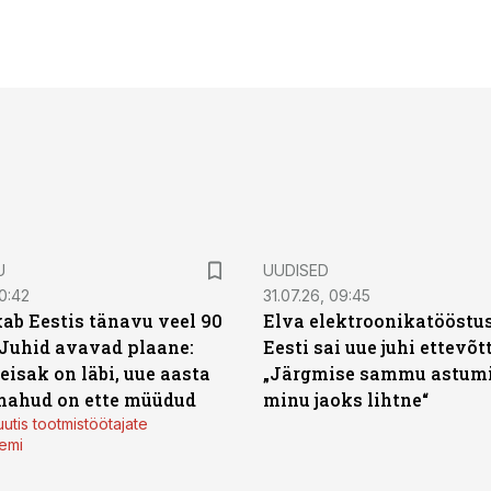
U
UUDISED
0:42
31.07.26, 09:45
ab Eestis tänavu veel 90
Elva elektroonikatööstu
 Juhid avavad plaane:
Eesti sai uue juhi ettevõt
eisak on läbi, uue aasta
„Järgmise sammu astumi
mahud on ette müüdud
minu jaoks lihtne“
utis tootmistöötajate
emi