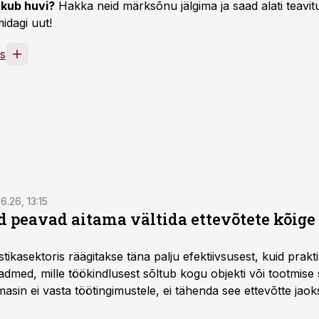
kub huvi?
Hakka neid märksõnu jälgima ja saad alati teavitu
idagi uut!
s
6.26, 13:15
 peavad aitama vältida ettevõtete kõige
istikasektoris räägitakse täna palju efektiivsusest, kuid pra
dmed, mille töökindlusest sõltub kogu objekti või tootmise 
asin ei vasta töötingimustele, ei tähenda see ettevõtte jaoks 
rahalist kulu, venivaid tähtaegu ja suuremaid riske tööohutu