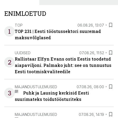
ENIMLOETUD
TOP
06.08.26, 13:07
1
TOP 231 | Eesti tööstussektori suuremad
maksuvõlglased
UUDISED
07.08.26, 11:52
Rallistaar Elfyn Evans ostis Eestis toodetud
2
aiapaviljoni. Palmako juht: see on tunnustus
Eesti tootmiskvaliteedile
MAJANDUSTULEMUSED
07.08.26, 08:00
3
Puhk ja Lausing kerkisid Eesti
suurimateks toidutöösturiteks
MAJANDUSTULEMUSED
07.08.26, 14:19