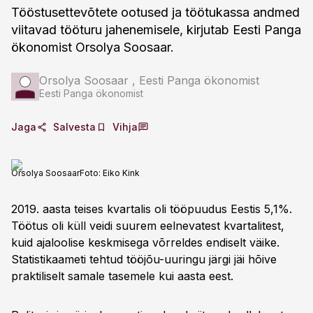
Tööstusettevõtete ootused ja töötukassa andmed
viitavad tööturu jahenemisele, kirjutab Eesti Panga
ökonomist Orsolya Soosaar.
Orsolya Soosaar , Eesti Panga ökonomist
Eesti Panga ökonomist
Jaga
Salvesta
Vihja
Orsolya Soosaar
Foto:
Eiko Kink
2019. aasta teises kvartalis oli tööpuudus Eestis 5,1%.
Töötus oli küll veidi suurem eelnevatest kvartalitest,
kuid ajaloolise keskmisega võrreldes endiselt väike.
Statistikaameti tehtud tööjõu-uuringu järgi jäi hõive
praktiliselt samale tasemele kui aasta eest.