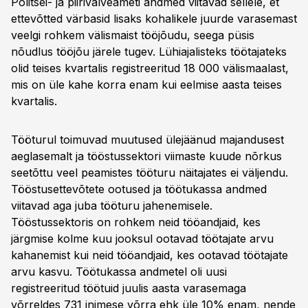
Politsei- ja piirivalveameti andmed viitavad sellele, et
ettevõtted värbasid lisaks kohalikele juurde varasemast
veelgi rohkem välismaist tööjõudu, seega püsis
nõudlus tööjõu järele tugev. Lühiajalisteks töötajateks
olid teises kvartalis registreeritud 18 000 välismaalast,
mis on üle kahe korra enam kui eelmise aasta teises
kvartalis.
Tööturul toimuvad muutused ülejäänud majandusest
aeglasemalt ja tööstussektori viimaste kuude nõrkus
seetõttu veel peamistes tööturu näitajates ei väljendu.
Tööstusettevõtete ootused ja töötukassa andmed
viitavad aga juba tööturu jahenemisele.
Tööstussektoris on rohkem neid tööandjaid, kes
järgmise kolme kuu jooksul ootavad töötajate arvu
kahanemist kui neid tööandjaid, kes ootavad töötajate
arvu kasvu. Töötukassa andmetel oli uusi
registreeritud töötuid juulis aasta varasemaga
võrreldes 731 inimese võrra ehk üle 10% enam, nende