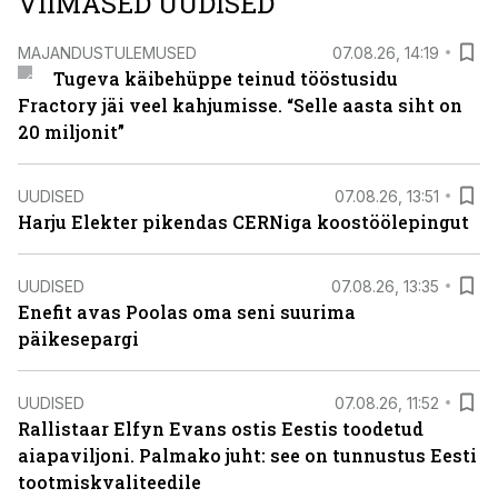
VIIMASED UUDISED
MAJANDUSTULEMUSED
07.08.26, 14:19
Tugeva käibehüppe teinud tööstusidu
Fractory jäi veel kahjumisse. “Selle aasta siht on
20 miljonit”
UUDISED
07.08.26, 13:51
Harju Elekter pikendas CERNiga koostöölepingut
UUDISED
07.08.26, 13:35
Enefit avas Poolas oma seni suurima
päikesepargi
UUDISED
07.08.26, 11:52
Rallistaar Elfyn Evans ostis Eestis toodetud
aiapaviljoni. Palmako juht: see on tunnustus Eesti
tootmiskvaliteedile