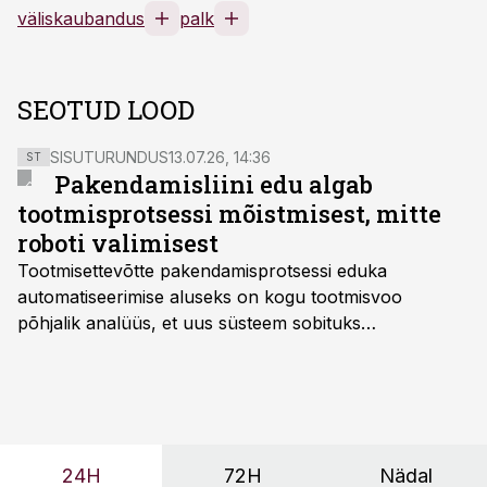
väliskaubandus
palk
SEOTUD LOOD
SISUTURUNDUS
13.07.26, 14:36
ST
Pakendamisliini edu algab
tootmisprotsessi mõistmisest, mitte
roboti valimisest
Tootmisettevõtte pakendamisprotsessi eduka
automatiseerimise aluseks on kogu tootmisvoo
põhjalik analüüs, et uus süsteem sobituks
olemasolevasse keskkonda, aitaks vähendada
tööjõuvajadust ning oleks valmis ka ettevõtte
tulevasteks arenguteks. Lihtsalt roboti lisamine
enamasti oodatud tulemust ei too, nendib tootmise ja
tööstuse automatiseerimislahenduste arendaja Smitech
24H
72H
Nädal
OÜ tegevjuht Sander Mitendorf.