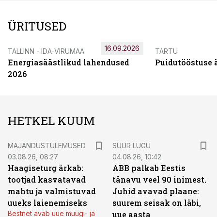
ÜRITUSED
16.09.2026
TALLINN - IDA-VIRUMAA
TARTU
Energiasäästlikud lahendused
Puidutööstuse 
2026
HETKEL KUUM
MAJANDUSTULEMUSED
SUUR LUGU
03.08.26, 08:27
04.08.26, 10:42
Haagiseturg ärkab:
ABB palkab Eestis
tootjad kasvatavad
tänavu veel 90 inimest.
mahtu ja valmistuvad
Juhid avavad plaane:
uueks laienemiseks
suurem seisak on läbi,
Bestnet avab uue müügi- ja
uue aasta