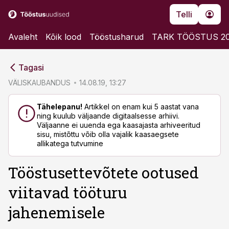
Telli
Avaleht
Kõik lood
Tööstusharud
TARK TÖÖSTUS 2
cebook
cebook
Tagasi
Twitter)
Twitter)
VÄLISKAUBANDUS
14.08.19, 13:27
kedIn
kedIn
Tähelepanu!
Artikkel on enam kui 5 aastat vana
ning kuulub väljaande digitaalsesse arhiivi.
ail
ail
Väljaanne ei uuenda ega kaasajasta arhiveeritud
sisu, mistõttu võib olla vajalik kaasaegsete
k
k
allikatega tutvumine
Tööstusettevõtete ootused
viitavad tööturu
jahenemisele