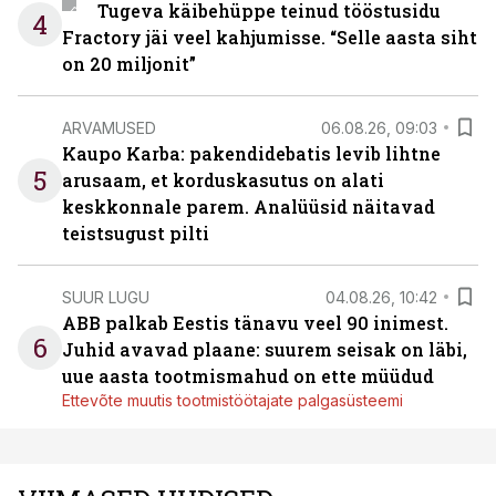
Tugeva käibehüppe teinud tööstusidu
4
Fractory jäi veel kahjumisse. “Selle aasta siht
on 20 miljonit”
ARVAMUSED
06.08.26, 09:03
Kaupo Karba: pakendidebatis levib lihtne
5
arusaam, et korduskasutus on alati
keskkonnale parem. Analüüsid näitavad
teistsugust pilti
SUUR LUGU
04.08.26, 10:42
ABB palkab Eestis tänavu veel 90 inimest.
6
Juhid avavad plaane: suurem seisak on läbi,
uue aasta tootmismahud on ette müüdud
Ettevõte muutis tootmistöötajate palgasüsteemi