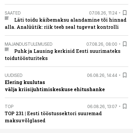
SAATED
07.08.26, 11:24
Läti toidu käibemaksu alandamine tõi hinnad
alla. Analüütik: riik teeb seal tugevat kontrolli
MAJANDUSTULEMUSED
07.08.26, 08:00
Puhk ja Lausing kerkisid Eesti suurimateks
toidutöösturiteks
UUDISED
06.08.26, 14:44
Elering kuulutas
välja kriisijuhtimiskeskuse ehitushanke
TOP
06.08.26, 13:07
TOP 231 | Eesti tööstussektori suuremad
maksuvõlglased