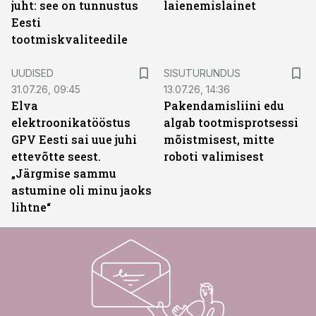
juht: see on tunnustus
laienemislainet
Eesti
tootmiskvaliteedile
ST
UUDISED
SISUTURUNDUS
31.07.26, 09:45
13.07.26, 14:36
Elva
Pakendamisliini edu
elektroonikatööstus
algab tootmisprotsessi
GPV Eesti sai uue juhi
mõistmisest, mitte
ettevõtte seest.
roboti valimisest
„Järgmise sammu
astumine oli minu jaoks
lihtne“