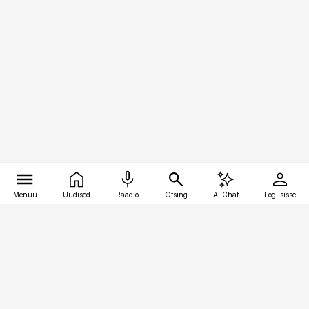
Menüü
Uudised
Raadio
Otsing
AI Chat
Logi sisse
Vana-Lõuna 39/1, 19094 Tallinn
(+372) 667 0111
toostusuudised@toostusuudised.ee