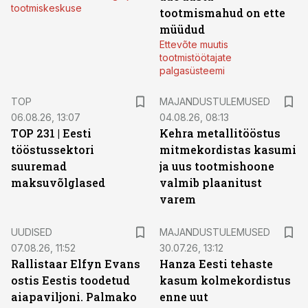
tootmiskeskuse
tootmismahud on ette
müüdud
Ettevõte muutis
tootmistöötajate
palgasüsteemi
TOP
MAJANDUSTULEMUSED
06.08.26, 13:07
04.08.26, 08:13
TOP 231 | Eesti
Kehra metallitööstus
tööstussektori
mitmekordistas kasumi
suuremad
ja uus tootmishoone
maksuvõlglased
valmib plaanitust
varem
UUDISED
MAJANDUSTULEMUSED
07.08.26, 11:52
30.07.26, 13:12
Rallistaar Elfyn Evans
Hanza Eesti tehaste
ostis Eestis toodetud
kasum kolmekordistus
aiapaviljoni. Palmako
enne uut