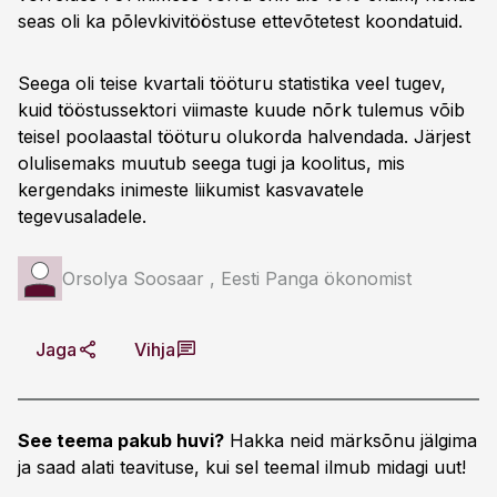
seas oli ka põlevkivitööstuse ettevõtetest koondatuid.
Seega oli teise kvartali tööturu statistika veel tugev,
kuid tööstussektori viimaste kuude nõrk tulemus võib
teisel poolaastal tööturu olukorda halvendada. Järjest
olulisemaks muutub seega tugi ja koolitus, mis
kergendaks inimeste liikumist kasvavatele
tegevusaladele.
Orsolya Soosaar , Eesti Panga ökonomist
Jaga
Vihja
See teema pakub huvi?
Hakka neid märksõnu jälgima
ja saad alati teavituse, kui sel teemal ilmub midagi uut!