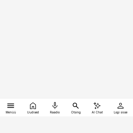
Menüü
Uudised
Raadio
Otsing
AI Chat
Logi sisse