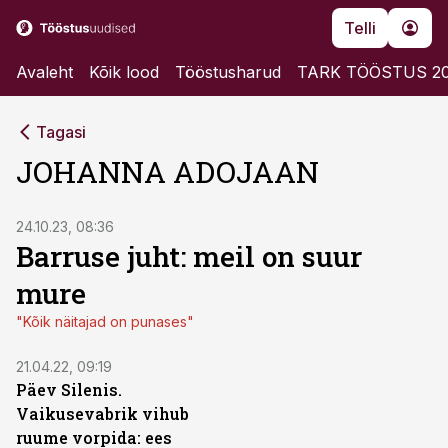
Telli
Avaleht
Kõik lood
Tööstusharud
TARK TÖÖSTUS 2
Tagasi
JOHANNA ADOJAAN
24.10.23, 08:36
Barruse juht: meil on suur
mure
"Kõik näitajad on punases"
21.04.22, 09:19
Päev Silenis.
Vaikusevabrik vihub
ruume vorpida: ees