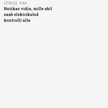
ST
27.09.22, 11:44
Nutikas vidin, mille abil
saab elektrikulud
kontrolli alla