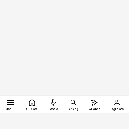
Menüü
Uudised
Raadio
Otsing
AI Chat
Logi sisse