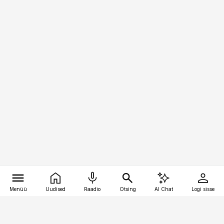
Menüü
Uudised
Raadio
Otsing
AI Chat
Logi sisse