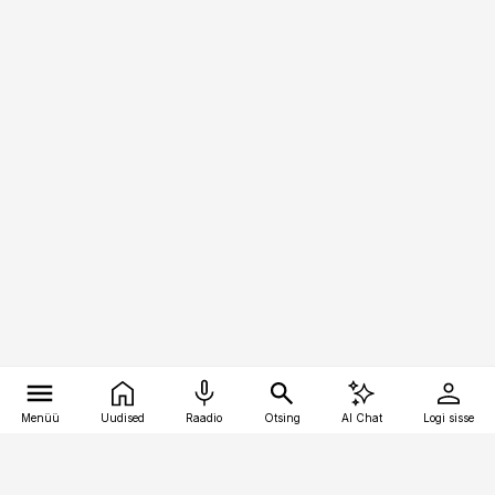
Menüü
Uudised
Raadio
Otsing
AI Chat
Logi sisse