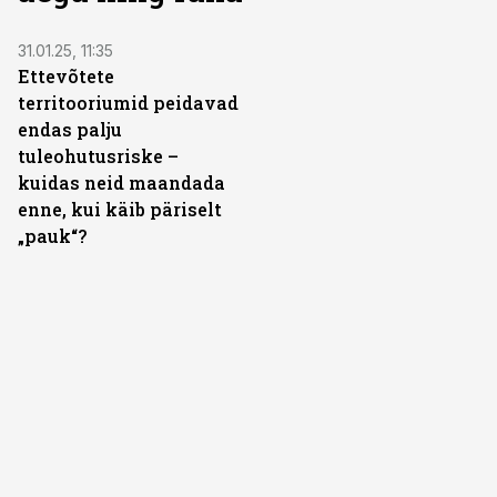
ST
31.01.25, 11:35
Ettevõtete
territooriumid peidavad
endas palju
tuleohutusriske –
kuidas neid maandada
enne, kui käib päriselt
„pauk“?