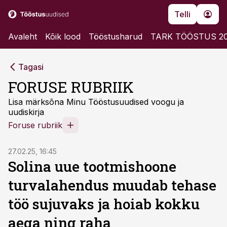
Telli
Avaleht
Kõik lood
Tööstusharud
TARK TÖÖSTUS 2
Tagasi
FORUSE RUBRIIK
Lisa märksõna Minu Tööstusuudised voogu ja
uudiskirja
Foruse rubriik
ST
27.02.25, 16:45
Solina uue tootmishoone
turvalahendus muudab tehase
töö sujuvaks ja hoiab kokku
aega ning raha