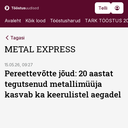
Telli
Avaleht
Kõik lood
Tööstusharud
TARK TÖÖSTUS 2
Tagasi
METAL EXPRESS
ST
15.05.26, 09:27
Pereettevõtte jõud: 20 aastat
tegutsenud metallimüüja
kasvab ka keerulistel aegadel