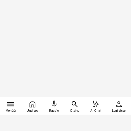
Menüü
Uudised
Raadio
Otsing
AI Chat
Logi sisse