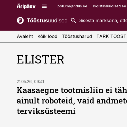
pollumajandus.ee
logistikauudised.ee
kaubandus.ee
imelineajalugu.ee
kinnisvarauudised.ee
imelineteadus.ee
Avaleht
Kõik lood
Tööstusharud
TARK TÖÖST
ELISTER
ST
21.05.26, 09:41
Kaasaegne tootmisliin ei t
ainult roboteid, vaid andmet
terviksüsteemi