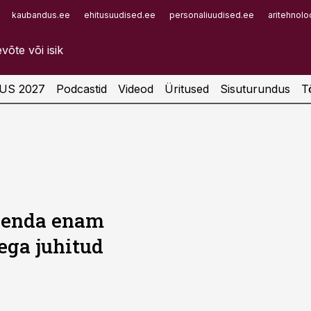
kaubandus.ee
ehitusuudised.ee
personaliuudised.ee
aritehnolo
Infopank
Radar
US 2027
Podcastid
Videod
Üritused
Sisuturundus
T
ähenda enam
ega juhitud