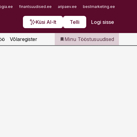
Iseteenindus
ogia.ee
finantsuudised.ee
aripaev.ee
bestmarketing.ee
finantsu
Telli Tööstusuudised
Küsi AI-lt
Telli
Logi sisse
öö
Võlaregister
Minu Tööstusuudised