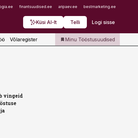
Iseteenindus
ogia.ee
finantsuudised.ee
aripaev.ee
bestmarketing.ee
finantsu
Telli Tööstusuudised
Küsi AI-lt
Telli
Logi sisse
öö
Võlaregister
Minu Tööstusuudised
b vingeid
ööstuse
ja