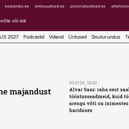
kaubandus.ee
ehitusuudised.ee
personaliuudised.ee
aritehnolo
Infopank
Radar
US 2027
Podcastid
Videod
Üritused
Sisuturundus
T
03.01.24, 14:00
 me majandust
Alvar Sass: raha eest saa
tööstusseadmeid, kuid t
arengu võti on inimestes 
hariduses