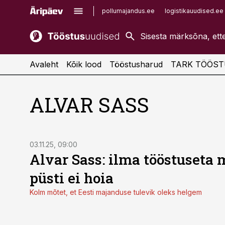
pollumajandus.ee
logistikauudised.ee
kaubandus.ee
imelineajalugu.ee
kinnisvarauudised.ee
imelineteadus.ee
Avaleht
Kõik lood
Tööstusharud
TARK TÖÖST
ALVAR SASS
03.11.25, 09:00
Alvar Sass: ilma tööstuseta
püsti ei hoia
Kolm mõtet, et Eesti majanduse tulevik oleks helgem