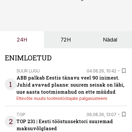
märksa pikemaks ja süsteemsemaks. Konkurents on
kasvanud, kliendid kaaluvad otsuseid põhjalikumalt
ning partnerit ei valita enam ainult tootmisvõimekuse
või hinnakirja järgi.
24H
72H
Nädal
ENIMLOETUD
SUUR LUGU
04.08.26, 10:42
ABB palkab Eestis tänavu veel 90 inimest.
1
Juhid avavad plaane: suurem seisak on läbi,
uue aasta tootmismahud on ette müüdud
Ettevõte muutis tootmistöötajate palgasüsteemi
TOP
06.08.26, 13:07
2
TOP 231 | Eesti tööstussektori suuremad
maksuvõlglased