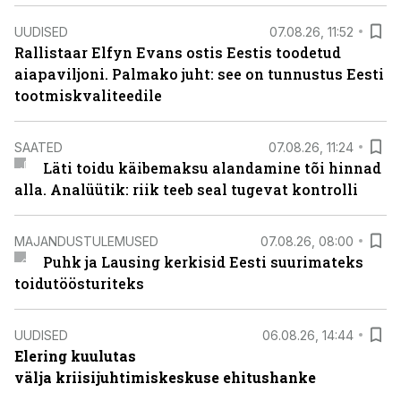
UUDISED
07.08.26, 11:52
Rallistaar Elfyn Evans ostis Eestis toodetud
aiapaviljoni. Palmako juht: see on tunnustus Eesti
tootmiskvaliteedile
SAATED
07.08.26, 11:24
Läti toidu käibemaksu alandamine tõi hinnad
alla. Analüütik: riik teeb seal tugevat kontrolli
MAJANDUSTULEMUSED
07.08.26, 08:00
Puhk ja Lausing kerkisid Eesti suurimateks
toidutöösturiteks
UUDISED
06.08.26, 14:44
Elering kuulutas
välja kriisijuhtimiskeskuse ehitushanke