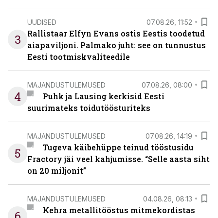
UUDISED
07.08.26, 11:52
Rallistaar Elfyn Evans ostis Eestis toodetud
3
aiapaviljoni. Palmako juht: see on tunnustus
Eesti tootmiskvaliteedile
MAJANDUSTULEMUSED
07.08.26, 08:00
4
Puhk ja Lausing kerkisid Eesti
suurimateks toidutöösturiteks
MAJANDUSTULEMUSED
07.08.26, 14:19
Tugeva käibehüppe teinud tööstusidu
5
Fractory jäi veel kahjumisse. “Selle aasta siht
on 20 miljonit”
MAJANDUSTULEMUSED
04.08.26, 08:13
Kehra metallitööstus mitmekordistas
6