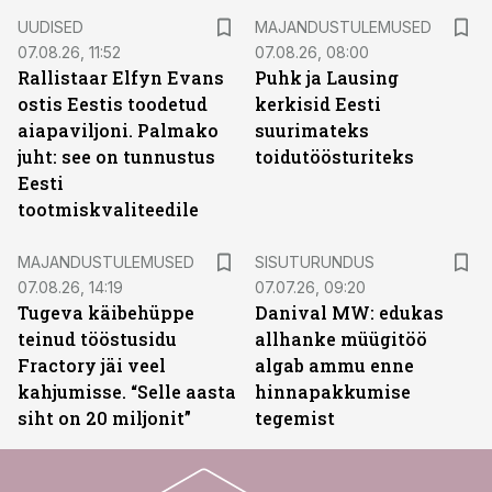
UUDISED
MAJANDUSTULEMUSED
07.08.26, 11:52
07.08.26, 08:00
Rallistaar Elfyn Evans
Puhk ja Lausing
ostis Eestis toodetud
kerkisid Eesti
aiapaviljoni. Palmako
suurimateks
juht: see on tunnustus
toidutöösturiteks
Eesti
tootmiskvaliteedile
ST
MAJANDUSTULEMUSED
SISUTURUNDUS
07.08.26, 14:19
07.07.26, 09:20
Tugeva käibehüppe
Danival MW: edukas
teinud tööstusidu
allhanke müügitöö
Fractory jäi veel
algab ammu enne
kahjumisse. “Selle aasta
hinnapakkumise
siht on 20 miljonit”
tegemist