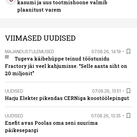
kasumi ja uus tootmishoone valmib
plaanitust varem
VIIMASED UUDISED
MAJANDUSTULEMUSED
07.08.26, 14:19
Tugeva käibehüppe teinud tööstusidu
Fractory jäi veel kahjumisse. “Selle aasta siht on
20 miljonit”
UUDISED
07.08.26, 13:51
Harju Elekter pikendas CERNiga koostöölepingut
UUDISED
07.08.26, 13:35
Enefit avas Poolas oma seni suurima
päikesepargi