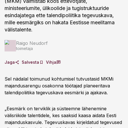
(MKM) valmistab koos ettevõtjate,
ministeeriumite, ülikoolide ja tugistruktuuride
esindajatega ette talendipoliitika tegevuskava,
mille eesmärgiks on hakata Eestisse meelitama
välistalente.
Raigo Neudorf
toimetaja
Jaga
Salvesta
Vihja
Sel nädalal toimunud kohtumisel tutvustasid MKMi
majandusarengu osakonna töötajad planeeritava
talendipoliitika tegevuskava eesmärki ja ajakava.
„Eesmärk on terviklik ja süsteemne lähenemine
välisriikide talentidele, kes saaksid kaasa aidata Eesti
majanduskasvule. Tegevuskavas kirjeldatud tegevused