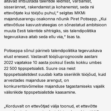
aitavad lihtsustada talentide leidmist, värbamist,
sisserännet, rakendamist ja kohanemist, seda nii
ettevõtjate kui tööjõu puhul,“ selgitas MKMi
majandusarengu osakonna nõunik Piret Potisepp. „Kui
ettevõtluse kasvustrateegias on sõnastatud ambitsioon
muuta Eesti talentide sihtriigiks, siis talendipoliitika
tegevuskava aitab seda ellu viia,“ lisas ta.
Potiseppa sõnul pärineb talendipoliitika tegevuskava
elust enesest. Vastavalt tööjõuprognoosile aastani
2022 vajatakse 10 aasta jooksul Eestis kokku umbes
22 500 tippspetsialisti. Suure osa neist
tippspetsialistidest suudab katta siseriiklik tööjõud, kuid
arvestades majanduse arengut, on
konkurentsivõimelise majanduse tagastamiseks vajalik
välisriikide tippspetsialistide kaasamine.
„Korduvalt on ettevõtjad välja toonud, et ettevõtte