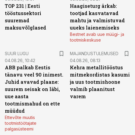
TOP 231 | Eesti
Haagiseturg ärkab:
tööstussektori
tootjad kasvatavad
suuremad
mahtu ja valmistuvad
maksuvõlglased
uueks laienemiseks
Bestnet avab uue müügi- ja
tootmiskeskuse
SUUR LUGU
MAJANDUSTULEMUSED
04.08.26, 10:42
04.08.26, 08:13
ABB palkab Eestis
Kehra metallitööstus
tänavu veel 90 inimest.
mitmekordistas kasumi
Juhid avavad plaane:
ja uus tootmishoone
suurem seisak on läbi,
valmib plaanitust
uue aasta
varem
tootmismahud on ette
müüdud
Ettevõte muutis
tootmistöötajate
palgasüsteemi