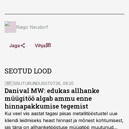
Raigo Neudorf
Jaga
Vihja
SEOTUD LOOD
SISUTURUNDUS
07.07.26, 09:20
ST
Danival MW: edukas allhanke
müügitöö algab ammu enne
hinnapakkumise tegemist
Kui veel viis aastat tagasi piisas metallitööstustel uue
kliendi leidmiseks heast hinnast ja mõnest kohtumisest,
siis täna on allhanketööstuse müügitöö muutunud