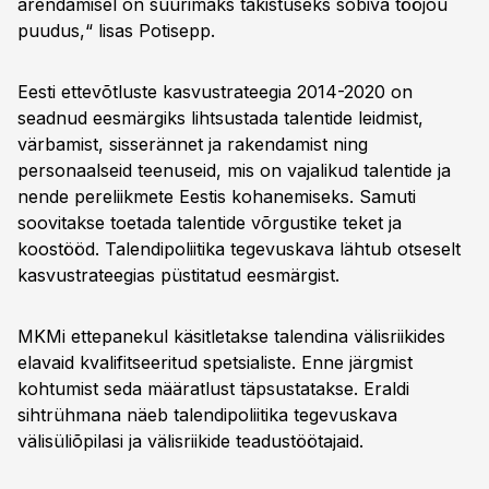
arendamisel on suurimaks takistuseks sobiva tööjõu
puudus,“ lisas Potisepp.
Eesti ettevõtluste kasvustrateegia 2014-2020 on
seadnud eesmärgiks lihtsustada talentide leidmist,
värbamist, sisserännet ja rakendamist ning
personaalseid teenuseid, mis on vajalikud talentide ja
nende pereliikmete Eestis kohanemiseks. Samuti
soovitakse toetada talentide võrgustike teket ja
koostööd. Talendipoliitika tegevuskava lähtub otseselt
kasvustrateegias püstitatud eesmärgist.
MKMi ettepanekul käsitletakse talendina välisriikides
elavaid kvalifitseeritud spetsialiste. Enne järgmist
kohtumist seda määratlust täpsustatakse. Eraldi
sihtrühmana näeb talendipoliitika tegevuskava
välisüliõpilasi ja välisriikide teadustöötajaid.