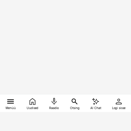
Menüü
Uudised
Raadio
Otsing
AI Chat
Logi sisse