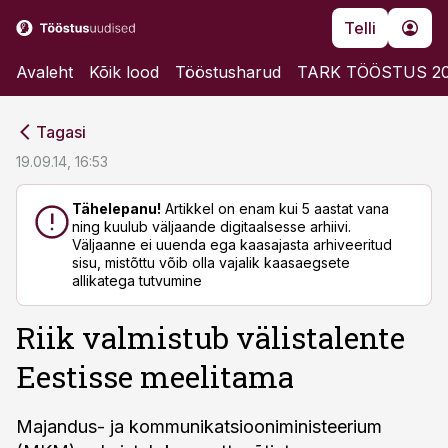
Telli
Avaleht
Kõik lood
Tööstusharud
TARK TÖÖSTUS 2
cebook
cebook
Tagasi
Twitter)
Twitter)
19.09.14, 16:53
kedIn
kedIn
Tähelepanu!
Artikkel on enam kui 5 aastat vana
ning kuulub väljaande digitaalsesse arhiivi.
ail
ail
Väljaanne ei uuenda ega kaasajasta arhiveeritud
sisu, mistõttu võib olla vajalik kaasaegsete
k
k
allikatega tutvumine
Riik valmistub välistalente
Eestisse meelitama
Majandus- ja kommunikatsiooniministeerium